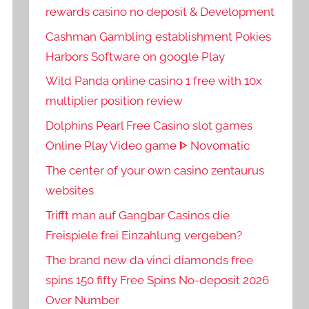
rewards casino no deposit & Development
Cashman Gambling establishment Pokies
Harbors Software on google Play
Wild Panda online casino 1 free with 10x
multiplier position review
Dolphins Pearl Free Casino slot games
Online Play Video game ᐈ Novomatic
The center of your own casino zentaurus
websites
Trifft man auf Gangbar Casinos die
Freispiele frei Einzahlung vergeben?
The brand new da vinci diamonds free
spins 150 fifty Free Spins No-deposit 2026
Over Number