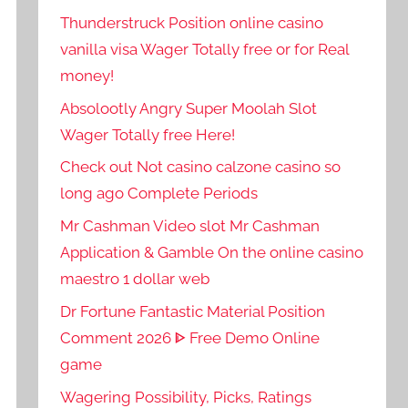
Thunderstruck Position online casino
vanilla visa Wager Totally free or for Real
money!
Absolootly Angry Super Moolah Slot
Wager Totally free Here!
Check out Not casino calzone casino so
long ago Complete Periods
Mr Cashman Video slot Mr Cashman
Application & Gamble On the online casino
maestro 1 dollar web
Dr Fortune Fantastic Material Position
Comment 2026 ᐈ Free Demo Online
game
Wagering Possibility, Picks, Ratings