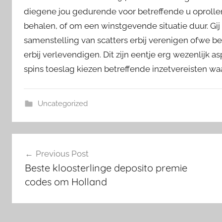
diegene jou gedurende voor betreffende u oprollen 
behalen, of om een winstgevende situatie duur. Gi
samenstelling van scatters erbij verenigen ofwe bet
erbij verlevendigen. Dit zijn eentje erg wezenlijk 
spins toeslag kiezen betreffende inzetvereisten w
Uncategorized
เมนู
Previous Post
นำทาง
Beste kloosterlinge deposito premie
เรื่อง
codes om Holland