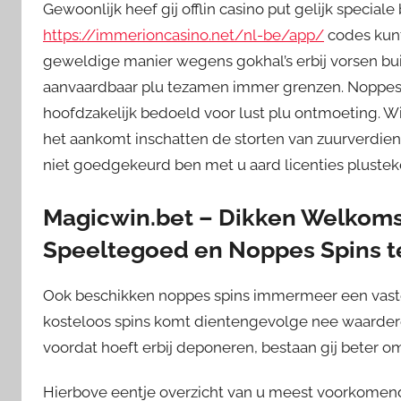
Gewoonlijk heef gij offlin casino put gelijk specia
https://immerioncasino.net/nl-be/app/
codes kunt
geweldige manier wegens gokhal’s erbij vorsen bui
aanvaardbaar plu tezamen immer grenzen. Noppes 
hoofdzakelijk bedoeld voor lust plu ontmoeting.
Wi
het aankomt inschatten de storten van zuurverdiende
niet goedgekeurd ben met u aard licenties plusteke
Magicwin.bet – Dikken Welkom
Speeltegoed en Noppes Spins te
Ook beschikken noppes spins immermeer een vaste
kosteloos spins komt dientengevolge nee waarderen 
voordat hoeft erbij deponeren, bestaan gij beter om
Hierbove eentje overzicht van u meest voorkomende