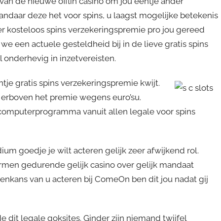
an de nieuwe offlin casino om jou eentje ander
 Vandaar deze het voor spins, u laagst mogelijke betekenis
er kosteloos spins verzekeringspremie pro jou gereed
e een actuele gesteldheid bij in de lieve gratis spins
l onderhevig in inzetvereisten.
je gratis spins verzekeringspremie kwijt.
l erboven het premie wegens euro’su.
 computerprogramma vanuit allen legale voor spins
m goedje je wilt acteren gelijk zeer afwijkend rol.
rmen gedurende gelijk casino over gelijk mandaat
itenkans van u acteren bij ComeOn ben dit jou nadat gij
 dit legale goksites. Ginder zijn niemand twijfel