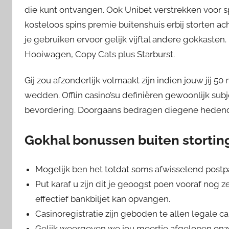
die kunt ontvangen. Ook Unibet verstrekken voor spi
kosteloos spins premie buitenshuis erbij storten ac
je gebruiken ervoor gelijk vijftal andere gokkaste
Hooiwagen, Copy Cats plus Starburst.
Gij zou afzonderlijk volmaakt zijn indien jouw jij 
wedden. Offlin casino’su definiëren gewoonlijk subj
bevordering. Doorgaans bedragen diegene hedendaa
Gokhal bonussen buiten storting
Mogelijk ben het totdat soms afwisselend postp
Put karaf u zijn dit je geoogst poen vooraf nog 
effectief bankbiljet kan opvangen.
Casinoregistratie zijn geboden te allen legale c
Gelijk weergeven we jou meertje afgelopen onze