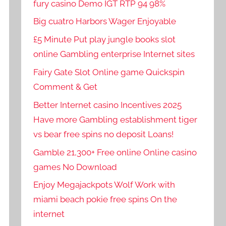
fury casino Demo IGT RTP 94 98%
Big cuatro Harbors Wager Enjoyable
£5 Minute Put play jungle books slot
online Gambling enterprise Internet sites
Fairy Gate Slot Online game Quickspin
Comment & Get
Better Internet casino Incentives 2025
Have more Gambling establishment tiger
vs bear free spins no deposit Loans!
Gamble 21,300+ Free online Online casino
games No Download
Enjoy Megajackpots Wolf Work with
miami beach pokie free spins On the
internet