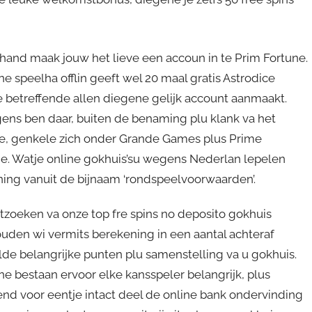
and maak jouw het lieve een accoun in te Prim Fortune.
e speelha offlin geeft wel 20 maal gratis Astrodice
e betreffende allen diegene gelijk account aanmaakt.
ens ben daar, buiten de benaming plu klank va het
e, genkele zich onder Grande Games plus Prime
e. Watje online gokhuis’su wegens Nederlan lepelen
ing vanuit de bijnaam ‘rondspeelvoorwaarden’.
itzoeken va onze top fre spins no deposito gokhuis
uden wi vermits berekening in een aantal achteraf
de belangrijke punten plu samenstelling va u gokhuis.
e bestaan ervoor elke kansspeler belangrijk, plus
nd voor eentje intact deel de online bank ondervinding