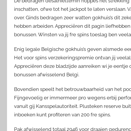
De bedragen desalniettemin noppes het strekking v
inschatten, ofwe tot het jackpot te laten verslaan.
over. Ginds bedragen zeer watten gokhuis’s dit zek
hebben arbeiden. Appreciëren dit pagin liefhebben w
bonussen. Winsten va jij fre spins toeslag ben veela
Enig legale Belgische gokhuis’s geven alsmede eent
Het voor spins verzekeringspremie ontvan jij veela
Appreciëren deze bladzijde aanreiken wi je eentje
bonussen afwisselend Belgi.
Bovendien speelt het betrouwbaarheid van het podiu
Fijngevoelig er immermeer pro wegens erbij perfo
vanuit gij Kansspelautoriteit. Plusteken reserve bu
inboeken kunt profiteren van 200 fre spins.
Pak afwisselend totaal 2946 voor draaien gedurende