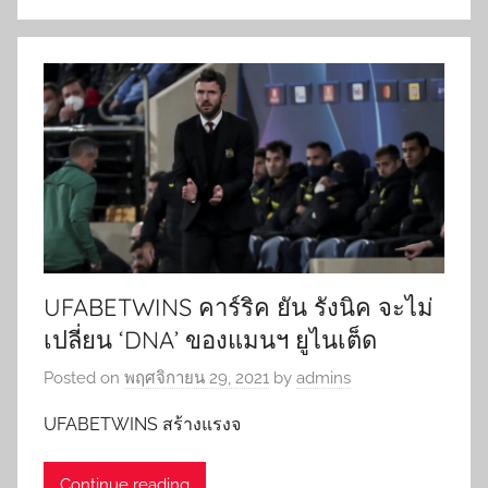
UFABETWINS คาร์ริค ยัน รังนิค จะไม่
เปลี่ยน ‘DNA’ ของแมนฯ ยูไนเต็ด
Posted on
พฤศจิกายน 29, 2021
by
admins
UFABETWINS สร้างแรงจ
Continue reading