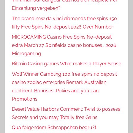
Einzahlung vergeben?
The brand new da vinci diamonds free spins 150
fifty Free Spins No-deposit 2026 Over Number
MICROGAMING Casino Free Spins No-deposit
extra March 27 Spinfields casino bonuses , 2026
Microgaming
Bitcoin Casino games What makes a Player Sense
Wolf Winner Gambling 100 free spins no deposit
casino zodiac enterprise Remark Australian
continent: Bonuses, Pokies and you can
Promotions
Desert Value Harbors Comment: Twist to possess
Secrets and you may Totally free Gains
Qua folgendem Schnappchen begru?t