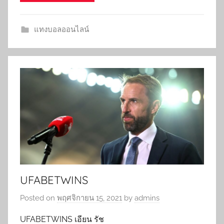
แทงบอลออนไลน์
UFABETWINS
Posted on
พฤศจิกายน 15, 2021
by
admins
UFABETWINS เอียน รัช