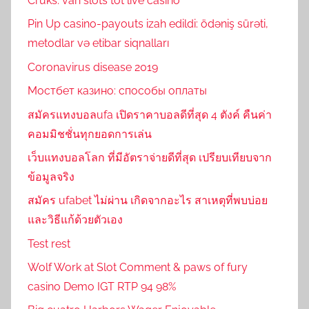
Cruks: van slots tot live casino
Pin Up casino-payouts izah edildi: ödəniş sürəti,
metodlar və etibar siqnalları
Coronavirus disease 2019
Мостбет казино: способы оплаты
สมัครแทงบอลufa เปิดราคาบอลดีที่สุด 4 ตังค์ คืนค่า
คอมมิชชั่นทุกยอดการเล่น
เว็บแทงบอลโลก ที่มีอัตราจ่ายดีที่สุด เปรียบเทียบจาก
ข้อมูลจริง
สมัคร ufabet ไม่ผ่าน เกิดจากอะไร สาเหตุที่พบบ่อย
และวิธีแก้ด้วยตัวเอง
Test rest
Wolf Work at Slot Comment & paws of fury
casino Demo IGT RTP 94 98%