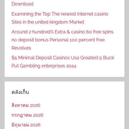
Download
Examining the Top The newest Internet casino
Sites in the united kingdom Market
Around 2 hundred% Extra & casino 60 free spins
no deposit bonus Personal 100 percent free
Revolves
$5 Minimal Deposit Casinos Usa Greatest 5 Buck
Put Gambling enterprises 2024
คลังเก็บ
สิงหาคม 2026
กรกฎาคม 2026
มิถุนายน 2026