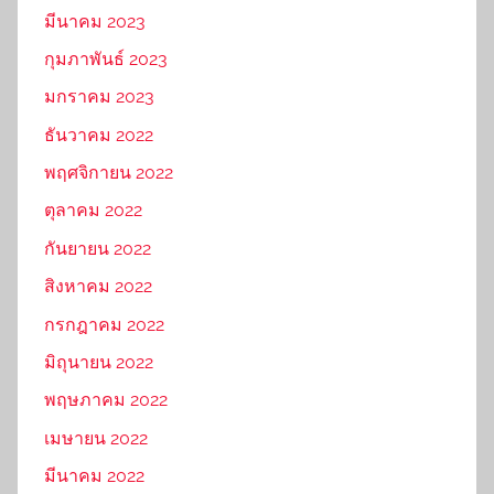
มีนาคม 2023
กุมภาพันธ์ 2023
มกราคม 2023
ธันวาคม 2022
พฤศจิกายน 2022
ตุลาคม 2022
กันยายน 2022
สิงหาคม 2022
กรกฎาคม 2022
มิถุนายน 2022
พฤษภาคม 2022
เมษายน 2022
มีนาคม 2022