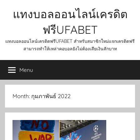
Skip
แทงบอลออนไลน์เครดิต
to
content
ฟรีUFABET
แทงบอลออนไลน์เครดิตฟรีUFABET สำหรับสมาชิกใหม่แจกเครดิตฟรี
สามารถทำให้เหล่าคอบอลยังไม่ต้องเสียเงินสักบาท
Menu
Month:
กุมภาพันธ์ 2022