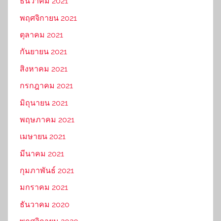
ธันวาคม 2021
พฤศจิกายน 2021
ตุลาคม 2021
กันยายน 2021
สิงหาคม 2021
กรกฎาคม 2021
มิถุนายน 2021
พฤษภาคม 2021
เมษายน 2021
มีนาคม 2021
กุมภาพันธ์ 2021
มกราคม 2021
ธันวาคม 2020