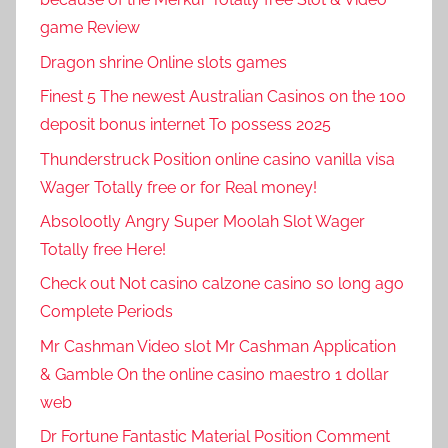
game Review
Dragon shrine Online slots games
Finest 5 The newest Australian Casinos on the 100
deposit bonus internet To possess 2025
Thunderstruck Position online casino vanilla visa
Wager Totally free or for Real money!
Absolootly Angry Super Moolah Slot Wager
Totally free Here!
Check out Not casino calzone casino so long ago
Complete Periods
Mr Cashman Video slot Mr Cashman Application
& Gamble On the online casino maestro 1 dollar
web
Dr Fortune Fantastic Material Position Comment