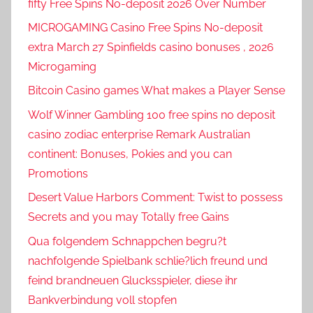
fifty Free Spins No-deposit 2026 Over Number
MICROGAMING Casino Free Spins No-deposit
extra March 27 Spinfields casino bonuses , 2026
Microgaming
Bitcoin Casino games What makes a Player Sense
Wolf Winner Gambling 100 free spins no deposit
casino zodiac enterprise Remark Australian
continent: Bonuses, Pokies and you can
Promotions
Desert Value Harbors Comment: Twist to possess
Secrets and you may Totally free Gains
Qua folgendem Schnappchen begru?t
nachfolgende Spielbank schlie?lich freund und
feind brandneuen Glucksspieler, diese ihr
Bankverbindung voll stopfen