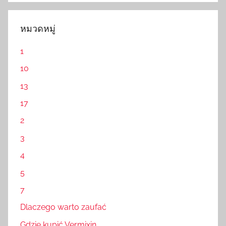
หมวดหมู่
1
10
13
17
2
3
4
5
7
Dlaczego warto zaufać
Gdzie kupić Vermixin