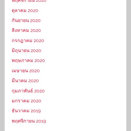
พฤศจิกายน 2020
ตุลาคม 2020
กันยายน 2020
สิงหาคม 2020
กรกฎาคม 2020
มิถุนายน 2020
พฤษภาคม 2020
เมษายน 2020
มีนาคม 2020
กุมภาพันธ์ 2020
มกราคม 2020
ธันวาคม 2019
พฤศจิกายน 2019