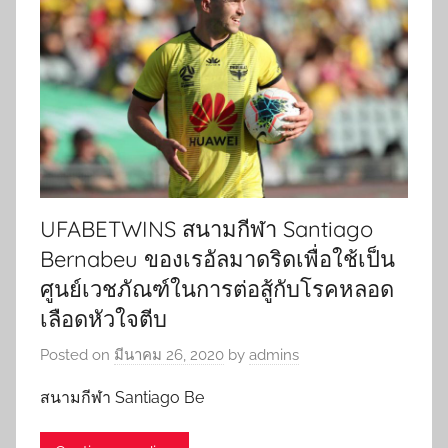
UFABETWINS สนามกีฬา Santiago
Bernabeu ของเรอัลมาดริดเพื่อใช้เป็น
ศูนย์เวชภัณฑ์ในการต่อสู้กับโรคหลอด
เลือดหัวใจตีบ
Posted on
มีนาคม 26, 2020
by
admins
สนามกีฬา Santiago Be