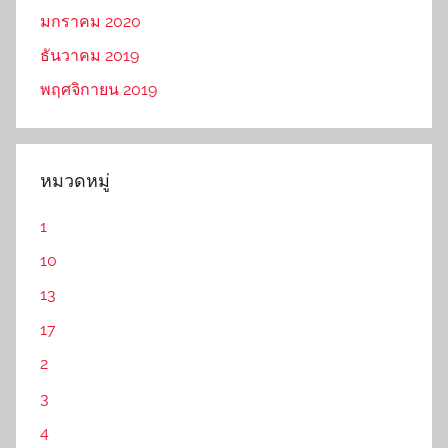
มกราคม 2020
ธันวาคม 2019
พฤศจิกายน 2019
หมวดหมู่
1
10
13
17
2
3
4