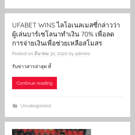
UFABET WINS ไลโอเนลเมสซี่กล่าวว่า
ผู้เล่นบาร์เซโลนาทำเงิน 70% เพื่อลด
การจ่ายเงินเพื่อช่วยเหลือสโมสร
Posted on
มีนาคม 30, 2020
by
admins
รับข่าวสารล่าสุด ทั้
Continue reading
Uncategorized