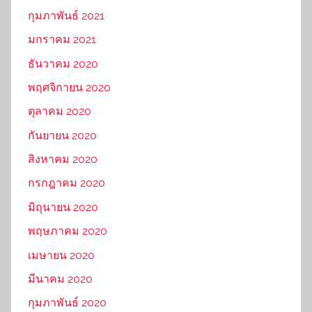
กุมภาพันธ์ 2021
มกราคม 2021
ธันวาคม 2020
พฤศจิกายน 2020
ตุลาคม 2020
กันยายน 2020
สิงหาคม 2020
กรกฎาคม 2020
มิถุนายน 2020
พฤษภาคม 2020
เมษายน 2020
มีนาคม 2020
กุมภาพันธ์ 2020