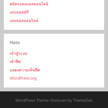
สมัครแทงบอลออนไลน์
แทงบอลฟรี
แทงบอลออนไลน์
Meta
เข้าสู่ระบบ
เข้าฟีด
แสดงความเห็นฟีด
WordPress.org
WordPress Theme: Donovan by ThemeZee.