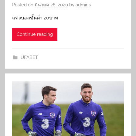
Posted on
มีนาคม 28, 2020
by
admins
แทงบอลขั้นต่ำ 20บาท
Continue reading
UFABET