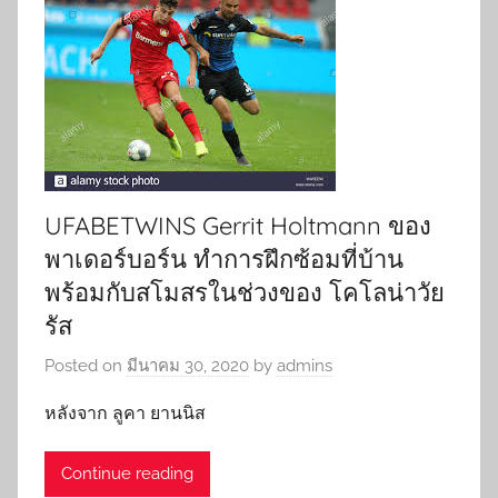
UFABETWINS Gerrit Holtmann ของ
พาเดอร์บอร์น ทำการฝึกซ้อมที่บ้าน
พร้อมกับสโมสรในช่วงของ โคโลน่าวัย
รัส
Posted on
มีนาคม 30, 2020
by
admins
หลังจาก ลูคา ยานนิส
Continue reading