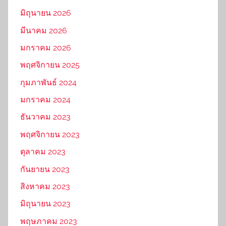
มิถุนายน 2026
มีนาคม 2026
มกราคม 2026
พฤศจิกายน 2025
กุมภาพันธ์ 2024
มกราคม 2024
ธันวาคม 2023
พฤศจิกายน 2023
ตุลาคม 2023
กันยายน 2023
สิงหาคม 2023
มิถุนายน 2023
พฤษภาคม 2023