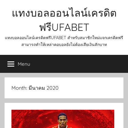
Skip
แทงบอลออนไลน์เครดิต
to
content
ฟรีUFABET
แทงบอลออนไลน์เครดิตฟรีUFABET สำหรับสมาชิกใหม่แจกเครดิตฟรี
สามารถทำให้เหล่าคอบอลยังไม่ต้องเสียเงินสักบาท
Menu
Month:
มีนาคม 2020