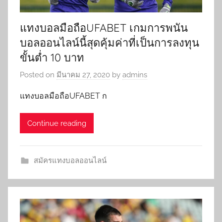
แทงบอลมือถือUFABET เกมการพนัน
บอลออนไลน์นี้สุดคุ้มค่าที่เป็นการลงทุน
ขั้นต่ำ 10 บาท
Posted on
มีนาคม 27, 2020
by
admins
แทงบอลมือถือUFABET ก
Continue reading
สมัครแทงบอลออนไลน์