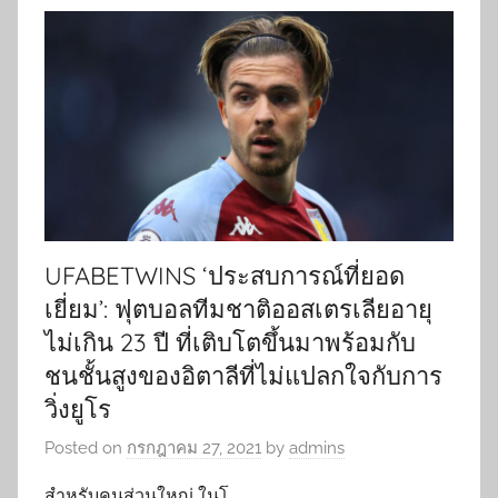
UFABETWINS ‘ประสบการณ์ที่ยอด
เยี่ยม’: ฟุตบอลทีมชาติออสเตรเลียอายุ
ไม่เกิน 23 ปี ที่เติบโตขึ้นมาพร้อมกับ
ชนชั้นสูงของอิตาลีที่ไม่แปลกใจกับการ
วิ่งยูโร
Posted on
กรกฎาคม 27, 2021
by
admins
สำหรับคนส่วนใหญ่ ในโ