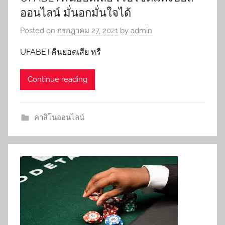
ออนไลน์ มั่นอกมั่นใจได้
Posted on
กรกฎาคม 27, 2021
by
admin
UFABETคืนยอดเสีย หรื
Continue reading
คาสิโนออนไลน์