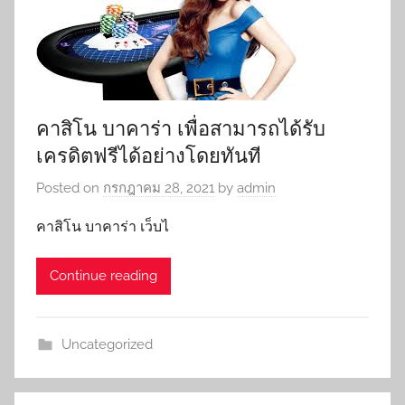
คาสิโน บาคาร่า เพื่อสามารถได้รับ
เครดิตฟรีได้อย่างโดยทันที
Posted on
กรกฎาคม 28, 2021
by
admin
คาสิโน บาคาร่า เว็บไ
Continue reading
Uncategorized