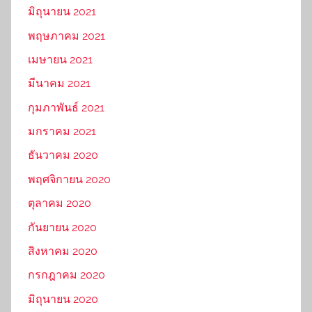
มิถุนายน 2021
พฤษภาคม 2021
เมษายน 2021
มีนาคม 2021
กุมภาพันธ์ 2021
มกราคม 2021
ธันวาคม 2020
พฤศจิกายน 2020
ตุลาคม 2020
กันยายน 2020
สิงหาคม 2020
กรกฎาคม 2020
มิถุนายน 2020