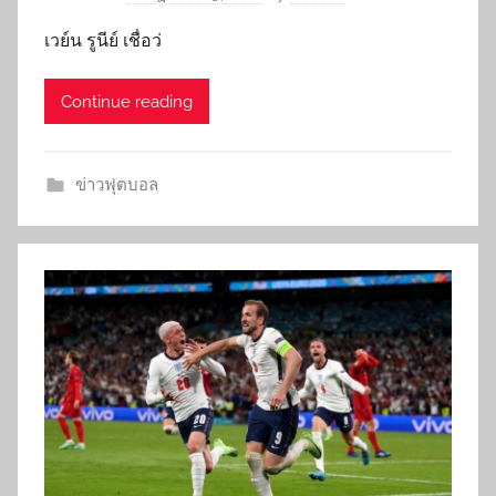
เวย์น รูนีย์ เชื่อว่
Continue reading
ข่าวฟุตบอล