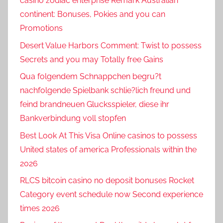
casino zodiac enterprise Remark Australian
continent: Bonuses, Pokies and you can
Promotions
Desert Value Harbors Comment: Twist to possess
Secrets and you may Totally free Gains
Qua folgendem Schnappchen begru?t
nachfolgende Spielbank schlie?lich freund und
feind brandneuen Glucksspieler, diese ihr
Bankverbindung voll stopfen
Best Look At This Visa Online casinos to possess
United states of america Professionals within the
2026
RLCS bitcoin casino no deposit bonuses Rocket
Category event schedule now Second experience
times 2026