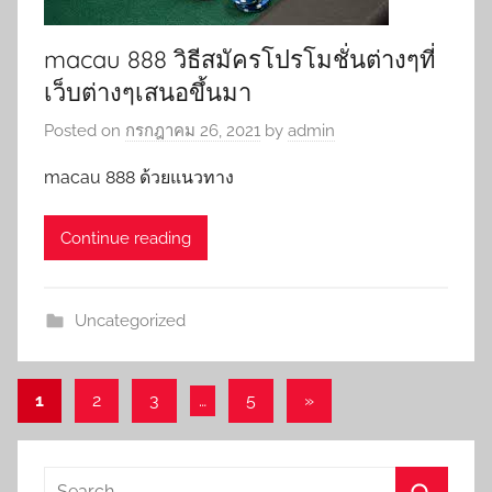
macau 888 วิธีสมัครโปรโมชั่นต่างๆที่
เว็บต่างๆเสนอขึ้นมา
Posted on
กรกฎาคม 26, 2021
by
admin
macau 888 ด้วยแนวทาง
Continue reading
Uncategorized
Posts
Next
1
2
3
…
5
»
Posts
pagination
Search