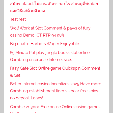
สมัคร ufabet ไม่ผ่าน เกิดจากอะไร สาเหตุที่พบบ่อย
และวิธีแก้ด้วยตัวเอง
Test rest
Wolf Work at Slot Comment & paws of fury
casino Demo IGT RTP 94 98%
Big cuatro Harbors Wager Enjoyable
£5 Minute Put play jungle books slot online
Gambling enterprise Internet sites
Fairy Gate Slot Online game Quickspin Comment
& Get
Better Internet casino Incentives 2025 Have more
Gambling establishment tiger vs bear free spins
no deposit Loans!
Gamble 21,300+ Free online Online casino games