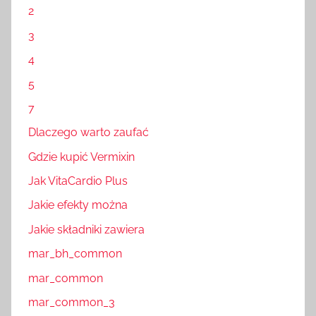
2
3
4
5
7
Dlaczego warto zaufać
Gdzie kupić Vermixin
Jak VitaCardio Plus
Jakie efekty można
Jakie składniki zawiera
mar_bh_common
mar_common
mar_common_3