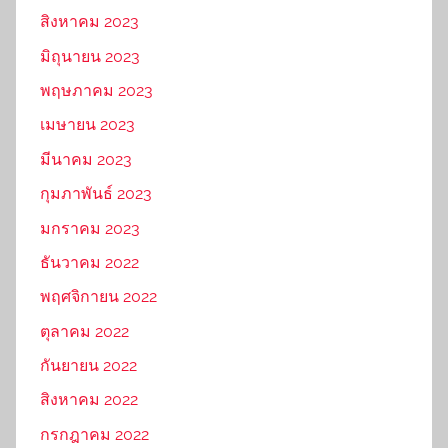
สิงหาคม 2023
มิถุนายน 2023
พฤษภาคม 2023
เมษายน 2023
มีนาคม 2023
กุมภาพันธ์ 2023
มกราคม 2023
ธันวาคม 2022
พฤศจิกายน 2022
ตุลาคม 2022
กันยายน 2022
สิงหาคม 2022
กรกฎาคม 2022