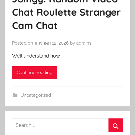
Chat Roulette Stranger
Cam Chat
Posted on
มกราคม 12, 2026
by
admins
We’ll understand how
Continue reading
Uncategorized
Search
for: