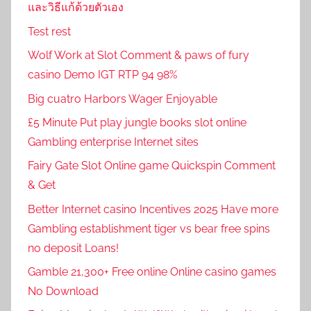
และวิธีแก้ด้วยตัวเอง
Test rest
Wolf Work at Slot Comment & paws of fury
casino Demo IGT RTP 94 98%
Big cuatro Harbors Wager Enjoyable
£5 Minute Put play jungle books slot online
Gambling enterprise Internet sites
Fairy Gate Slot Online game Quickspin Comment
& Get
Better Internet casino Incentives 2025 Have more
Gambling establishment tiger vs bear free spins
no deposit Loans!
Gamble 21,300+ Free online Online casino games
No Download