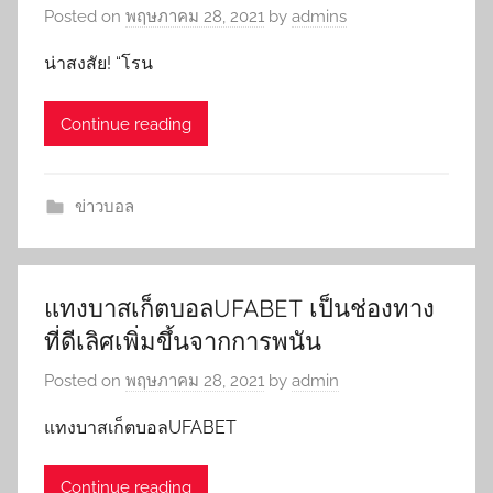
Posted on
พฤษภาคม 28, 2021
by
admins
น่าสงสัย! “โรน
Continue reading
ข่าวบอล
แทงบาสเก็ตบอลUFABET เป็นช่องทาง
ที่ดีเลิศเพิ่มขึ้นจากการพนัน
Posted on
พฤษภาคม 28, 2021
by
admin
แทงบาสเก็ตบอลUFABET
Continue reading