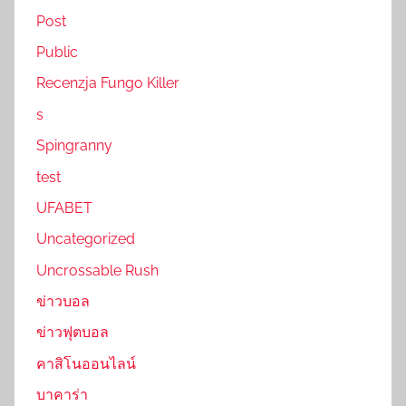
Post
Public
Recenzja Fungo Killer
s
Spingranny
test
UFABET
Uncategorized
Uncrossable Rush
ข่าวบอล
ข่าวฟุตบอล
คาสิโนออนไลน์
บาคาร่า