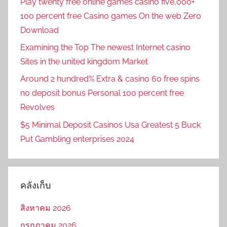
Play twenty free online games casino five,000+
100 percent free Casino games On the web Zero
Download
Examining the Top The newest Internet casino
Sites in the united kingdom Market
Around 2 hundred% Extra & casino 60 free spins
no deposit bonus Personal 100 percent free
Revolves
$5 Minimal Deposit Casinos Usa Greatest 5 Buck
Put Gambling enterprises 2024
คลังเก็บ
สิงหาคม 2026
กรกฎาคม 2026