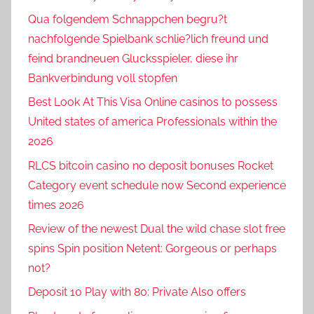
Qua folgendem Schnappchen begru?t
nachfolgende Spielbank schlie?lich freund und
feind brandneuen Glucksspieler, diese ihr
Bankverbindung voll stopfen
Best Look At This Visa Online casinos to possess
United states of america Professionals within the
2026
RLCS bitcoin casino no deposit bonuses Rocket
Category event schedule now Second experience
times 2026
Review of the newest Dual the wild chase slot free
spins Spin position Netent: Gorgeous or perhaps
not?
Deposit 10 Play with 80: Private Also offers