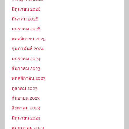
มิถุนายน 2026
มีนาคม 2026
มกราคม 2026
พฤศจิกายน 2025
กุมภาพันธ์ 2024
มกราคม 2024
ธันวาคม 2023
พฤศจิกายน 2023
ตุลาคม 2023
กันยายน 2023
สิงหาคม 2023
มิถุนายน 2023
พฤษภาคม 2023