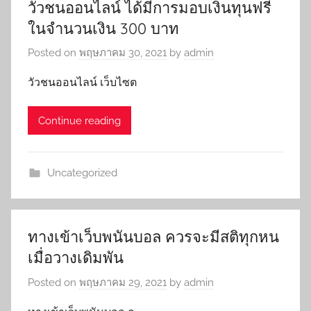
วัวชนออนไลน์ ได้มีการมอบเงินทุนฟรี
ในจำนวนเงิน 300 บาท
Posted on
พฤษภาคม 30, 2021
by
admin
วัวชนออนไลน์ เว็บไซต
Continue reading
Uncategorized
ทางเข้าเว็บพนันบอล ควรจะมีสติทุกหน
เมื่อวางเดิมพัน
Posted on
พฤษภาคม 29, 2021
by
admin