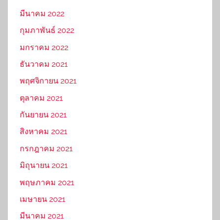
มีนาคม 2022
กุมภาพันธ์ 2022
มกราคม 2022
ธันวาคม 2021
พฤศจิกายน 2021
ตุลาคม 2021
กันยายน 2021
สิงหาคม 2021
กรกฎาคม 2021
มิถุนายน 2021
พฤษภาคม 2021
เมษายน 2021
มีนาคม 2021