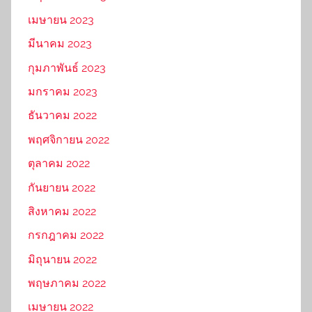
เมษายน 2023
มีนาคม 2023
กุมภาพันธ์ 2023
มกราคม 2023
ธันวาคม 2022
พฤศจิกายน 2022
ตุลาคม 2022
กันยายน 2022
สิงหาคม 2022
กรกฎาคม 2022
มิถุนายน 2022
พฤษภาคม 2022
เมษายน 2022