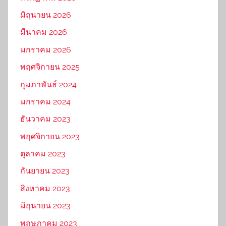
มิถุนายน 2026
มีนาคม 2026
มกราคม 2026
พฤศจิกายน 2025
กุมภาพันธ์ 2024
มกราคม 2024
ธันวาคม 2023
พฤศจิกายน 2023
ตุลาคม 2023
กันยายน 2023
สิงหาคม 2023
มิถุนายน 2023
พฤษภาคม 2023