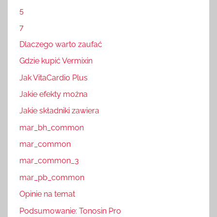
5
7
Dlaczego warto zaufać
Gdzie kupić Vermixin
Jak VitaCardio Plus
Jakie efekty można
Jakie składniki zawiera
mar_bh_common
mar_common
mar_common_3
mar_pb_common
Opinie na temat
Podsumowanie: Tonosin Pro