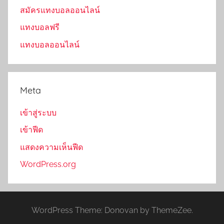
สมัครแทงบอลออนไลน์
แทงบอลฟรี
แทงบอลออนไลน์
Meta
เข้าสู่ระบบ
เข้าฟีด
แสดงความเห็นฟีด
WordPress.org
WordPress Theme: Donovan by ThemeZee.