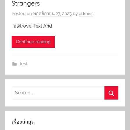
Strangers
Posted on
พฤศจิกายน 27, 2025
by
admins
Talktrove: Text And
Continue reading
test
Search
for:
Search
เรื่องล่าสุด