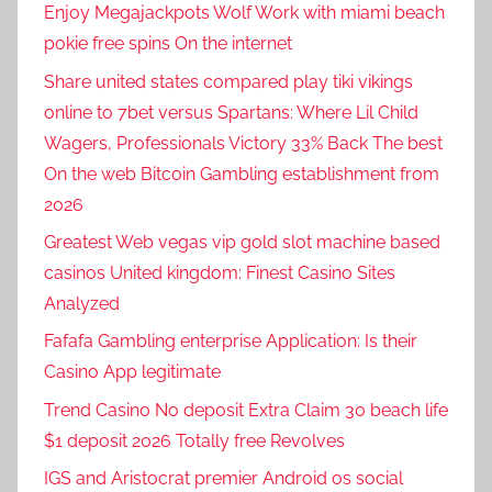
Enjoy Megajackpots Wolf Work with miami beach
pokie free spins On the internet
Share united states compared play tiki vikings
online to 7bet versus Spartans: Where Lil Child
Wagers, Professionals Victory 33% Back The best
On the web Bitcoin Gambling establishment from
2026
Greatest Web vegas vip gold slot machine based
casinos United kingdom: Finest Casino Sites
Analyzed
Fafafa Gambling enterprise Application: Is their
Casino App legitimate
Trend Casino No deposit Extra Claim 30 beach life
$1 deposit 2026 Totally free Revolves
IGS and Aristocrat premier Android os social