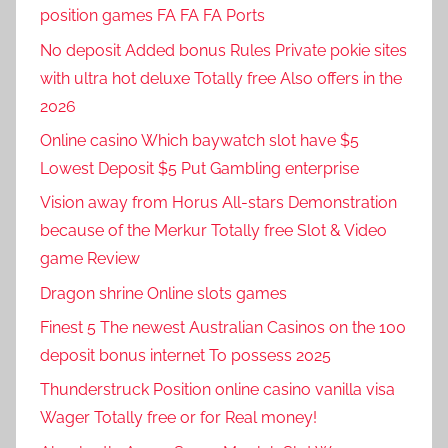
position games FA FA FA Ports
No deposit Added bonus Rules Private pokie sites
with ultra hot deluxe Totally free Also offers in the
2026
Online casino Which baywatch slot have $5
Lowest Deposit $5 Put Gambling enterprise
Vision away from Horus All-stars Demonstration
because of the Merkur Totally free Slot & Video
game Review
Dragon shrine Online slots games
Finest 5 The newest Australian Casinos on the 100
deposit bonus internet To possess 2025
Thunderstruck Position online casino vanilla visa
Wager Totally free or for Real money!