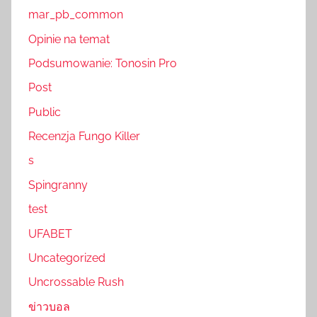
mar_pb_common
Opinie na temat
Podsumowanie: Tonosin Pro
Post
Public
Recenzja Fungo Killer
s
Spingranny
test
UFABET
Uncategorized
Uncrossable Rush
ข่าวบอล