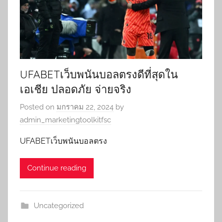
UFABETเว็บพนันบอลตรงดีที่สุดใน
เอเชีย ปลอดภัย จ่ายจริง
Posted on
มกราคม 22, 2024
by
admin_marketingtoolkitfsc
UFABETเว็บพนันบอลตรง
Continue reading
Uncategorized