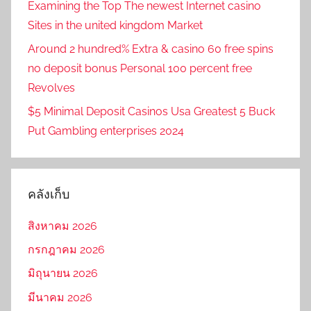
Examining the Top The newest Internet casino
Sites in the united kingdom Market
Around 2 hundred% Extra & casino 60 free spins
no deposit bonus Personal 100 percent free
Revolves
$5 Minimal Deposit Casinos Usa Greatest 5 Buck
Put Gambling enterprises 2024
คลังเก็บ
สิงหาคม 2026
กรกฎาคม 2026
มิถุนายน 2026
มีนาคม 2026