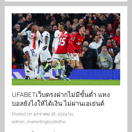
UFABETเว็บตรงฝากไม่มีขั้นต่ำ แทง
บอลยังไงให้ได้เงิน ไม่ผ่านเอเย่นต์
Posted on
มกราคม 18, 2024
by
admin_marketingtoolkitfsc