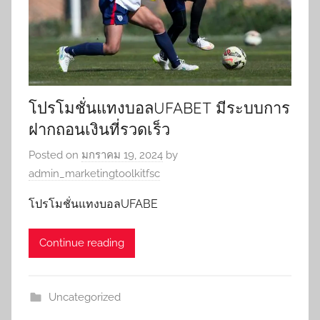
โปรโมชั่นแทงบอลUFABET มีระบบการ
ฝากถอนเงินที่รวดเร็ว
Posted on
มกราคม 19, 2024
by
admin_marketingtoolkitfsc
โปรโมชั่นแทงบอลUFABE
Continue reading
Uncategorized