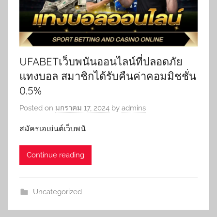
UFABETเว็บพนันออนไลน์ที่ปลอดภัย
แทงบอล สมาชิกได้รับคืนค่าคอมมิชชั่น
0.5%
Posted on
มกราคม 17, 2024
by
admins
สมัครเอเย่นต์เว็บพนั
Continue reading
Uncategorized