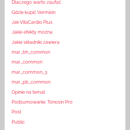
Dlaczego warto zaufać
Gdzie kupić Vermixin
Jak VitaCardio Plus
Jakie efekty można
Jakie składniki zawiera
mar_bh_common
mar_common
mar_common_3
mar_pb_common
Opinie na temat
Podsumowanie: Tonosin Pro
Post
Public