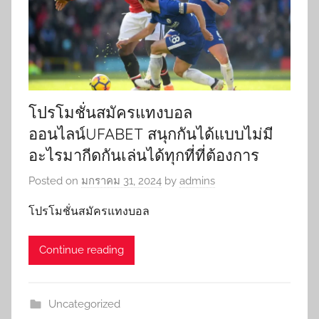
โปรโมชั่นสมัครแทงบอล
ออนไลน์UFABET สนุกกันได้แบบไม่มี
อะไรมากีดกันเล่นได้ทุกที่ที่ต้องการ
Posted on
มกราคม 31, 2024
by
admins
โปรโมชั่นสมัครแทงบอล
Continue reading
Uncategorized