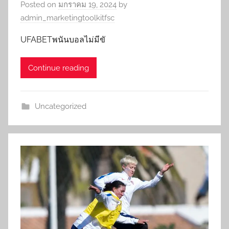
Posted on
มกราคม 19, 2024
by
admin_marketingtoolkitfsc
UFABETพนันบอลไม่มีขั
Continue reading
Uncategorized