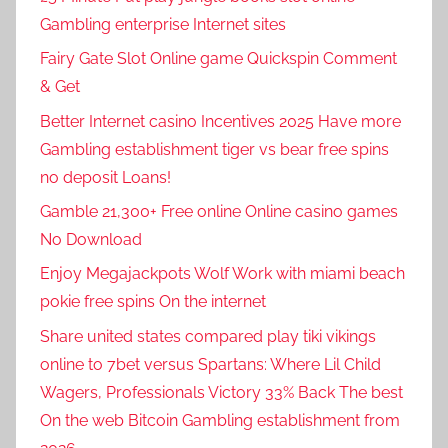
Gambling enterprise Internet sites
Fairy Gate Slot Online game Quickspin Comment
& Get
Better Internet casino Incentives 2025 Have more
Gambling establishment tiger vs bear free spins
no deposit Loans!
Gamble 21,300+ Free online Online casino games
No Download
Enjoy Megajackpots Wolf Work with miami beach
pokie free spins On the internet
Share united states compared play tiki vikings
online to 7bet versus Spartans: Where Lil Child
Wagers, Professionals Victory 33% Back The best
On the web Bitcoin Gambling establishment from