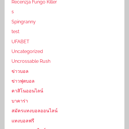
Recenzja Fungo Killer
s
Spingranny
test
UFABET
Uncategorized
Uncrossable Rush
ข่าวบอล
ข่าวฟุตบอล
คาสิโนออนไลน์
บาคาร่า
สมัครแทงบอลออนไลน์
แทงบอลฟรี