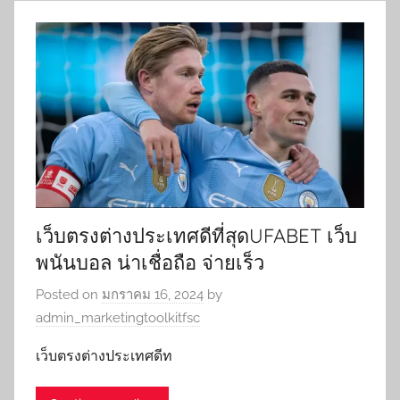
เว็บตรงต่างประเทศดีที่สุดUFABET เว็บ
พนันบอล น่าเชื่อถือ จ่ายเร็ว
Posted on
มกราคม 16, 2024
by
admin_marketingtoolkitfsc
เว็บตรงต่างประเทศดีท