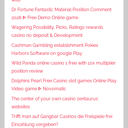
Dr Fortune Fantastic Material Position Comment
2026 ᐈ Free Demo Online game
Wagering Possibility, Picks, Ratings rewards
casino no deposit & Development
Cashman Gambling establishment Pokies
Harbors Software on google Play
Wild Panda online casino 1 free with 10x multiplier
position review
Dolphins Pearl Free Casino slot games Online Play
Video game ᐈ Novomatic
The center of your own casino zentaurus
websites
Trifft man auf Gangbar Casinos die Freispiele frei
Einzahlung vergeben?