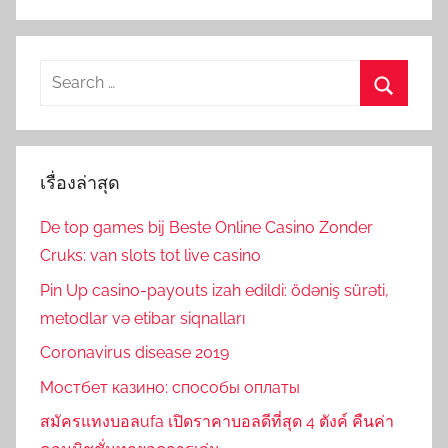
Search
for:
Search
เรื่องล่าสุด
De top games bij Beste Online Casino Zonder
Cruks: van slots tot live casino
Pin Up casino-payouts izah edildi: ödəniş sürəti,
metodlar və etibar siqnalları
Coronavirus disease 2019
Мостбет казино: способы оплаты
สมัครแทงบอลufa เปิดราคาบอลดีที่สุด 4 ตังค์ คืนค่า