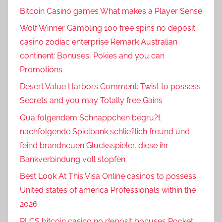
Bitcoin Casino games What makes a Player Sense
Wolf Winner Gambling 100 free spins no deposit
casino zodiac enterprise Remark Australian
continent: Bonuses, Pokies and you can
Promotions
Desert Value Harbors Comment: Twist to possess
Secrets and you may Totally free Gains
Qua folgendem Schnappchen begru?t
nachfolgende Spielbank schlie?lich freund und
feind brandneuen Glucksspieler, diese ihr
Bankverbindung voll stopfen
Best Look At This Visa Online casinos to possess
United states of america Professionals within the
2026
RLCS bitcoin casino no deposit bonuses Rocket