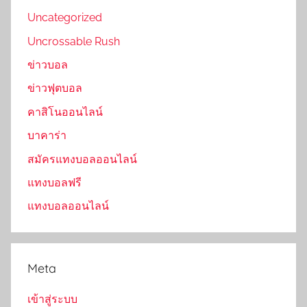
Uncategorized
Uncrossable Rush
ข่าวบอล
ข่าวฟุตบอล
คาสิโนออนไลน์
บาคาร่า
สมัครแทงบอลออนไลน์
แทงบอลฟรี
แทงบอลออนไลน์
Meta
เข้าสู่ระบบ