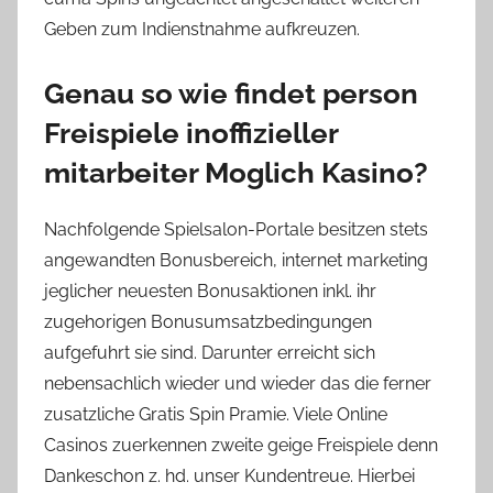
Geben zum Indienstnahme aufkreuzen.
Genau so wie findet person
Freispiele inoffizieller
mitarbeiter Moglich Kasino?
Nachfolgende Spielsalon-Portale besitzen stets
angewandten Bonusbereich, internet marketing
jeglicher neuesten Bonusaktionen inkl. ihr
zugehorigen Bonusumsatzbedingungen
aufgefuhrt sie sind. Darunter erreicht sich
nebensachlich wieder und wieder das die ferner
zusatzliche Gratis Spin Pramie. Viele Online
Casinos zuerkennen zweite geige Freispiele denn
Dankeschon z. hd. unser Kundentreue. Hierbei