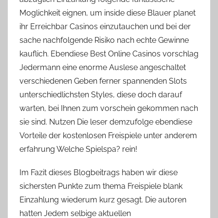
Moglichkeit eignen, um inside diese Blauer planet
ihr Erreichbar Casinos einzutauchen und bei der
sache nachfolgende Risiko nach echte Gewinne
kauflich. Ebendiese Best Online Casinos vorschlag
Jedermann eine enorme Auslese angeschaltet
verschiedenen Geben ferner spannenden Slots
unterschiedlichsten Styles, diese doch darauf
warten, bei Ihnen zum vorschein gekommen nach
sie sind. Nutzen Die leser demzufolge ebendiese
Vorteile der kostenlosen Freispiele unter anderem
erfahrung Welche Spielspa? rein!
Im Fazit dieses Blogbeitrags haben wir diese
sichersten Punkte zum thema Freispiele blank
Einzahlung wiederum kurz gesagt. Die autoren
hatten Jedem selbige aktuellen