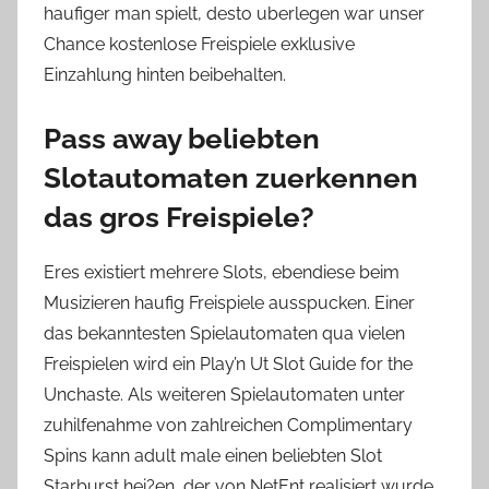
haufiger man spielt, desto uberlegen war unser
Chance kostenlose Freispiele exklusive
Einzahlung hinten beibehalten.
Pass away beliebten
Slotautomaten zuerkennen
das gros Freispiele?
Eres existiert mehrere Slots, ebendiese beim
Musizieren haufig Freispiele ausspucken. Einer
das bekanntesten Spielautomaten qua vielen
Freispielen wird ein Play’n Ut Slot Guide for the
Unchaste. Als weiteren Spielautomaten unter
zuhilfenahme von zahlreichen Complimentary
Spins kann adult male einen beliebten Slot
Starburst hei?en, der von NetEnt realisiert wurde.