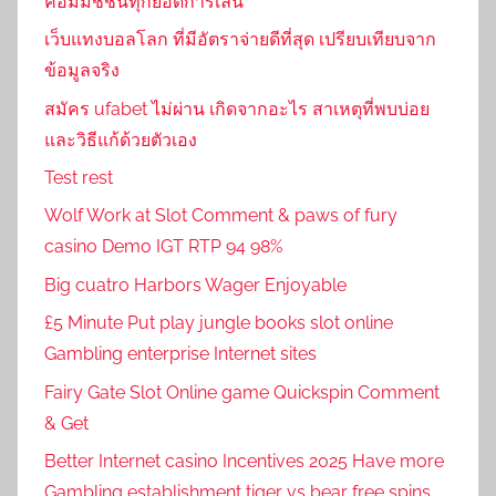
คอมมิชชั่นทุกยอดการเล่น
เว็บแทงบอลโลก ที่มีอัตราจ่ายดีที่สุด เปรียบเทียบจาก
ข้อมูลจริง
สมัคร ufabet ไม่ผ่าน เกิดจากอะไร สาเหตุที่พบบ่อย
และวิธีแก้ด้วยตัวเอง
Test rest
Wolf Work at Slot Comment & paws of fury
casino Demo IGT RTP 94 98%
Big cuatro Harbors Wager Enjoyable
£5 Minute Put play jungle books slot online
Gambling enterprise Internet sites
Fairy Gate Slot Online game Quickspin Comment
& Get
Better Internet casino Incentives 2025 Have more
Gambling establishment tiger vs bear free spins