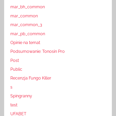
mar_bh_common
mar_common
mar_common_3
mar_pb_common
Opinie na temat
Podsumowanie: Tonosin Pro
Post
Public
Recenzja Fungo Killer
s
Spingranny
test
UFABET