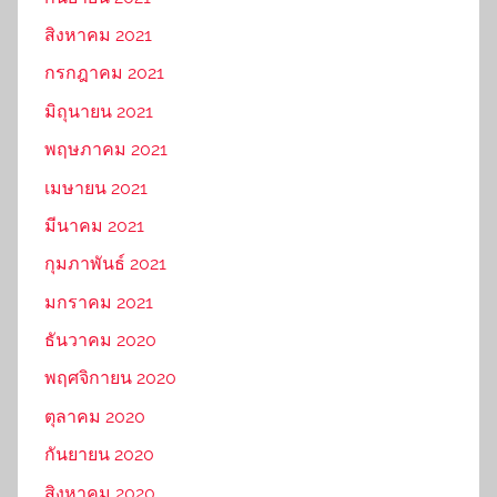
สิงหาคม 2021
กรกฎาคม 2021
มิถุนายน 2021
พฤษภาคม 2021
เมษายน 2021
มีนาคม 2021
กุมภาพันธ์ 2021
มกราคม 2021
ธันวาคม 2020
พฤศจิกายน 2020
ตุลาคม 2020
กันยายน 2020
สิงหาคม 2020