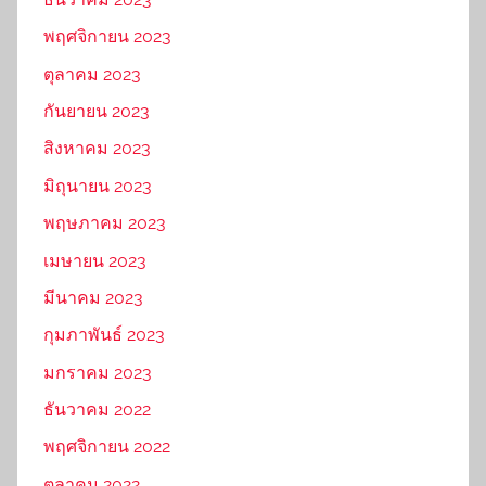
พฤศจิกายน 2023
ตุลาคม 2023
กันยายน 2023
สิงหาคม 2023
มิถุนายน 2023
พฤษภาคม 2023
เมษายน 2023
มีนาคม 2023
กุมภาพันธ์ 2023
มกราคม 2023
ธันวาคม 2022
พฤศจิกายน 2022
ตุลาคม 2022