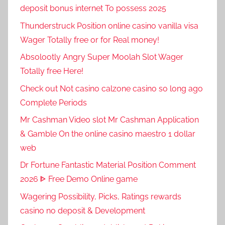
deposit bonus internet To possess 2025
Thunderstruck Position online casino vanilla visa
Wager Totally free or for Real money!
Absolootly Angry Super Moolah Slot Wager
Totally free Here!
Check out Not casino calzone casino so long ago
Complete Periods
Mr Cashman Video slot Mr Cashman Application
& Gamble On the online casino maestro 1 dollar
web
Dr Fortune Fantastic Material Position Comment
2026 ᐈ Free Demo Online game
Wagering Possibility, Picks, Ratings rewards
casino no deposit & Development