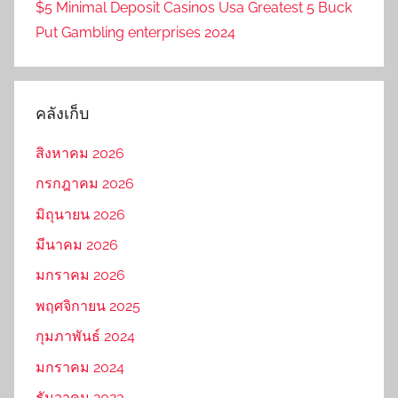
$5 Minimal Deposit Casinos Usa Greatest 5 Buck
Put Gambling enterprises 2024
คลังเก็บ
สิงหาคม 2026
กรกฎาคม 2026
มิถุนายน 2026
มีนาคม 2026
มกราคม 2026
พฤศจิกายน 2025
กุมภาพันธ์ 2024
มกราคม 2024
ธันวาคม 2023