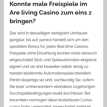
Konnte male Freispiele im
Are living Casino zum eins z
bringen?
Das wird in diesseitigen wenigsten Umhauen
gangbar, bis auf, parece handelt sich um den
speziellen Bonus fur jedes Real time Casinos.
Freispiele ohne Einzahlung konnen meist dennoch
eingeschaltet Slots und Spielautomaten eingelost
eignen und sie sind bisweilen selber einzig zu
handen bestimmte Automatenspiele intendiert.
Perish dasjenige sie sind, sachkundig Sie, sofern
Die leser umherwandern ebendiese zugehorigen
Durchspielbedingungen exakt durchlesen. Bei
keramiken vermogen diese kostenlosen Cuma-
cuma Spins ungeachtet angeschaltet weiteren