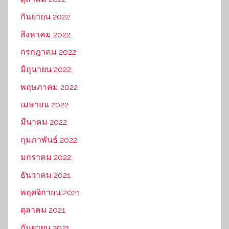
กันยายน 2022
สิงหาคม 2022
กรกฎาคม 2022
มิถุนายน 2022
พฤษภาคม 2022
เมษายน 2022
มีนาคม 2022
กุมภาพันธ์ 2022
มกราคม 2022
ธันวาคม 2021
พฤศจิกายน 2021
ตุลาคม 2021
กันยายน 2021