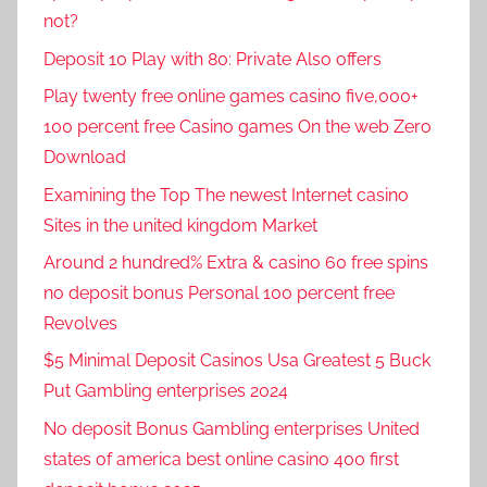
not?
Deposit 10 Play with 80: Private Also offers
Play twenty free online games casino five,000+
100 percent free Casino games On the web Zero
Download
Examining the Top The newest Internet casino
Sites in the united kingdom Market
Around 2 hundred% Extra & casino 60 free spins
no deposit bonus Personal 100 percent free
Revolves
$5 Minimal Deposit Casinos Usa Greatest 5 Buck
Put Gambling enterprises 2024
No deposit Bonus Gambling enterprises United
states of america best online casino 400 first