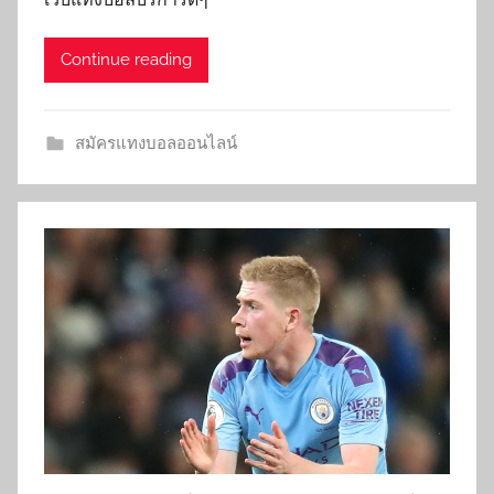
Continue reading
สมัครแทงบอลออนไลน์