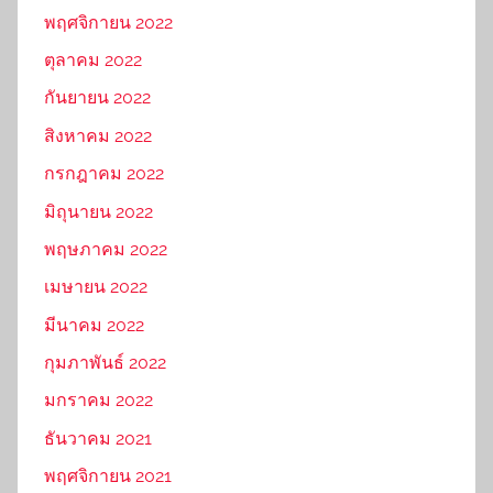
พฤศจิกายน 2022
ตุลาคม 2022
กันยายน 2022
สิงหาคม 2022
กรกฎาคม 2022
มิถุนายน 2022
พฤษภาคม 2022
เมษายน 2022
มีนาคม 2022
กุมภาพันธ์ 2022
มกราคม 2022
ธันวาคม 2021
พฤศจิกายน 2021