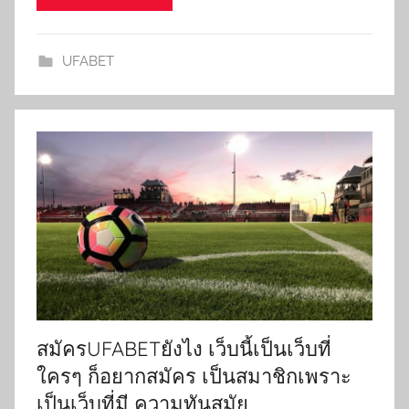
UFABET
สมัครUFABETยังไง เว็บนี้เป็นเว็บที่
ใครๆ ก็อยากสมัคร เป็นสมาชิกเพราะ
เป็นเว็บที่มี ความทันสมัย