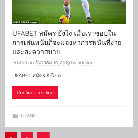
UFABET สมัคร ยังไง เมื่อเราชอบใน
การเล่นพนันก็จะมองหาการพนันที่ง่าย
และสะดวกสบาย
Posted on
ธันวาคม 10, 2019
by
admins
UFABET สมัคร ยังไง ก
Continue reading
UFABET
Posts
Next