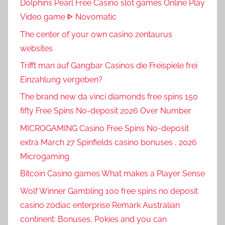
Dolphins Pearl Free Casino slot games Online Play
Video game ᐈ Novomatic
The center of your own casino zentaurus
websites
Trifft man auf Gangbar Casinos die Freispiele frei
Einzahlung vergeben?
The brand new da vinci diamonds free spins 150
fifty Free Spins No-deposit 2026 Over Number
MICROGAMING Casino Free Spins No-deposit
extra March 27 Spinfields casino bonuses , 2026
Microgaming
Bitcoin Casino games What makes a Player Sense
Wolf Winner Gambling 100 free spins no deposit
casino zodiac enterprise Remark Australian
continent: Bonuses, Pokies and you can