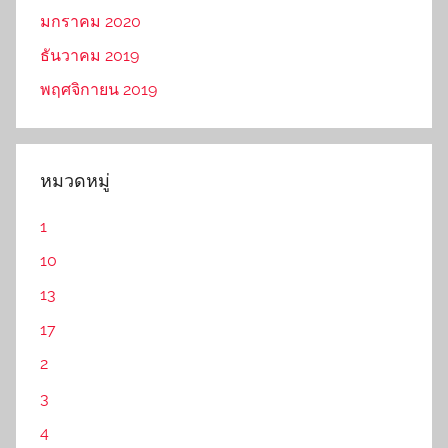
มกราคม 2020
ธันวาคม 2019
พฤศจิกายน 2019
หมวดหมู่
1
10
13
17
2
3
4