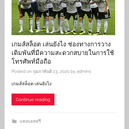
เกมส์สล็อต เล่นยังไง ช่องทางการวาง
เดิมพันที่มีความสะดวกสบายในการใช้
โทรศัพท์มือถือ
Posted on
กุมภาพันธ์ 23, 2020
by
admins
เกมส์สล็อต เล่นยังไง
Continue reading
แทงบอลฟรี