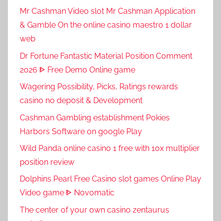
Mr Cashman Video slot Mr Cashman Application
& Gamble On the online casino maestro 1 dollar
web
Dr Fortune Fantastic Material Position Comment
2026 ᐈ Free Demo Online game
Wagering Possibility, Picks, Ratings rewards
casino no deposit & Development
Cashman Gambling establishment Pokies
Harbors Software on google Play
Wild Panda online casino 1 free with 10x multiplier
position review
Dolphins Pearl Free Casino slot games Online Play
Video game ᐈ Novomatic
The center of your own casino zentaurus