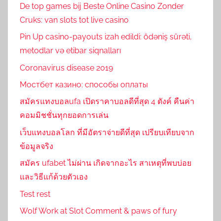
De top games bij Beste Online Casino Zonder
Cruks: van slots tot live casino
Pin Up casino-payouts izah edildi: ödəniş sürəti,
metodlar və etibar siqnalları
Coronavirus disease 2019
Мостбет казино: способы оплаты
สมัครแทงบอลufa เปิดราคาบอลดีที่สุด 4 ตังค์ คืนค่า
คอมมิชชั่นทุกยอดการเล่น
เว็บแทงบอลโลก ที่มีอัตราจ่ายดีที่สุด เปรียบเทียบจาก
ข้อมูลจริง
สมัคร ufabet ไม่ผ่าน เกิดจากอะไร สาเหตุที่พบบ่อย
และวิธีแก้ด้วยตัวเอง
Test rest
Wolf Work at Slot Comment & paws of fury