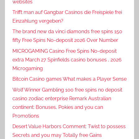
websites
Trifft man auf Gangbar Casinos die Freispiele frei
Einzahlung vergeben?
The brand new da vinci diamonds free spins 150
fifty Free Spins No-deposit 2026 Over Number
MICROGAMING Casino Free Spins No-deposit
extra March 27 Spinfields casino bonuses , 2026
Microgaming
Bitcoin Casino games What makes a Player Sense
Wolf Winner Gambling 100 free spins no deposit
casino zodiac enterprise Remark Australian
continent: Bonuses, Pokies and you can
Promotions
Desert Value Harbors Comment: Twist to possess
Secrets and you may Totally free Gains