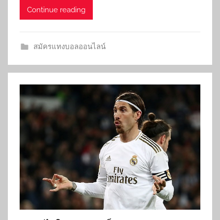
Continue reading
สมัครแทงบอลออนไลน์