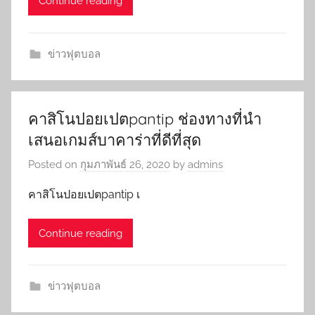
Continue reading
ข่าวฟุตบอล
คาสิโนปอยเปตpantip ช่องทางที่นำ
เสนอเกมส์บาคาร่าที่ดีที่สุด
Posted on
กุมภาพันธ์ 26, 2020
by
admins
คาสิโนปอยเปตpantip เ
Continue reading
ข่าวฟุตบอล