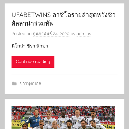
UFABETWINS ลาซิโอรายล่าสุดหวังซิว
ลัลลาน่าร่วมทัพ
Posted on
กุมภาพันธ์ 24, 2020
by
admins
นิโกล่า ชิร่า นักข่า
Continue reading
ข่าวฟุตบอล