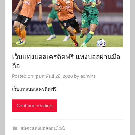
เว็บแทงบอลเครดิตฟรี แทงบอลผ่านมือ
ถือ
Posted on
กุมภาพันธ์ 28, 2020
by
admins
เว็บแทงบอลเครดิตฟรี
Continue reading
สมัครแทงบอลออนไลน์