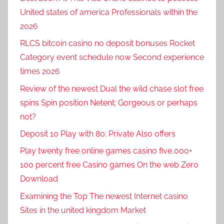
United states of america Professionals within the
2026
RLCS bitcoin casino no deposit bonuses Rocket
Category event schedule now Second experience
times 2026
Review of the newest Dual the wild chase slot free
spins Spin position Netent: Gorgeous or perhaps
not?
Deposit 10 Play with 80: Private Also offers
Play twenty free online games casino five,000+
100 percent free Casino games On the web Zero
Download
Examining the Top The newest Internet casino
Sites in the united kingdom Market