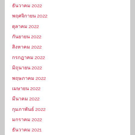
ธันวาคม 2022
พฤศจิกายน 2022
ตุลาคม 2022
กันยายน 2022
สิงหาคม 2022
กรกฎาคม 2022
มิถุนายน 2022
พฤษภาคม 2022
เมษายน 2022
มีนาคม 2022
กุมภาพันธ์ 2022
มกราคม 2022
ธันวาคม 2021