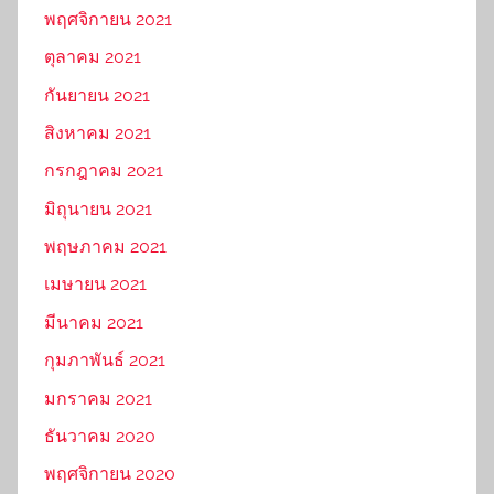
พฤศจิกายน 2021
ตุลาคม 2021
กันยายน 2021
สิงหาคม 2021
กรกฎาคม 2021
มิถุนายน 2021
พฤษภาคม 2021
เมษายน 2021
มีนาคม 2021
กุมภาพันธ์ 2021
มกราคม 2021
ธันวาคม 2020
พฤศจิกายน 2020