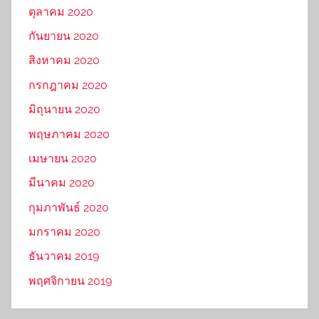
ตุลาคม 2020
กันยายน 2020
สิงหาคม 2020
กรกฎาคม 2020
มิถุนายน 2020
พฤษภาคม 2020
เมษายน 2020
มีนาคม 2020
กุมภาพันธ์ 2020
มกราคม 2020
ธันวาคม 2019
พฤศจิกายน 2019