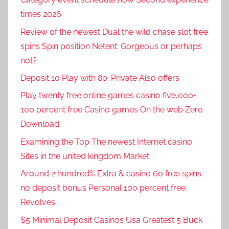
times 2026
Review of the newest Dual the wild chase slot free
spins Spin position Netent: Gorgeous or perhaps
not?
Deposit 10 Play with 80: Private Also offers
Play twenty free online games casino five,000+
100 percent free Casino games On the web Zero
Download
Examining the Top The newest Internet casino
Sites in the united kingdom Market
Around 2 hundred% Extra & casino 60 free spins
no deposit bonus Personal 100 percent free
Revolves
$5 Minimal Deposit Casinos Usa Greatest 5 Buck