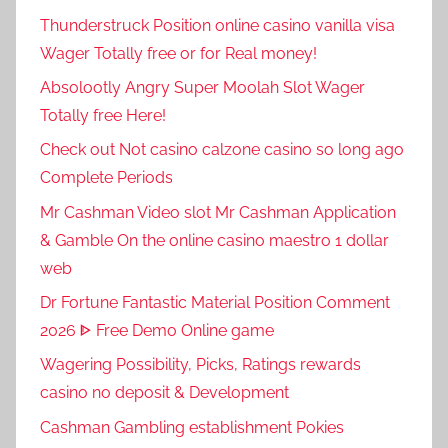
Thunderstruck Position online casino vanilla visa
Wager Totally free or for Real money!
Absolootly Angry Super Moolah Slot Wager
Totally free Here!
Check out Not casino calzone casino so long ago
Complete Periods
Mr Cashman Video slot Mr Cashman Application
& Gamble On the online casino maestro 1 dollar
web
Dr Fortune Fantastic Material Position Comment
2026 ᐈ Free Demo Online game
Wagering Possibility, Picks, Ratings rewards
casino no deposit & Development
Cashman Gambling establishment Pokies