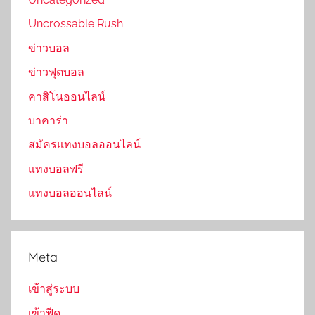
Uncrossable Rush
ข่าวบอล
ข่าวฟุตบอล
คาสิโนออนไลน์
บาคาร่า
สมัครแทงบอลออนไลน์
แทงบอลฟรี
แทงบอลออนไลน์
Meta
เข้าสู่ระบบ
เข้าฟีด