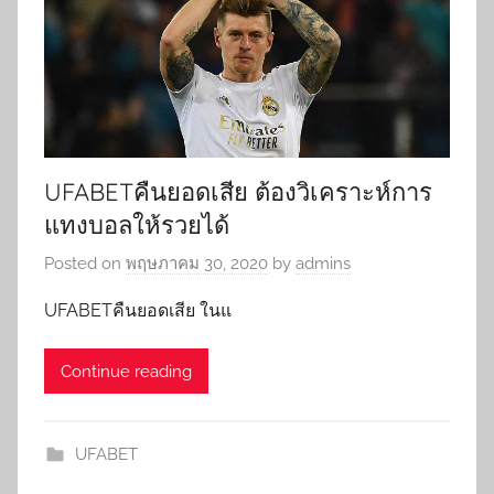
UFABETคืนยอดเสีย ต้องวิเคราะห์การ
แทงบอลให้รวยได้
Posted on
พฤษภาคม 30, 2020
by
admins
UFABETคืนยอดเสีย ในแ
Continue reading
UFABET