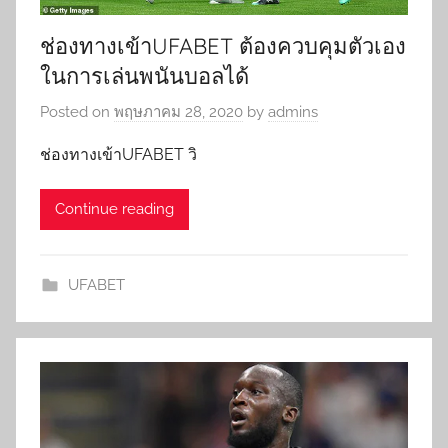
ช่องทางเข้าUFABET ต้องควบคุมตัวเอง
ในการเล่นพนันบอลได้
Posted on
พฤษภาคม 28, 2020
by
admins
ช่องทางเข้าUFABET วิ
Continue reading
UFABET