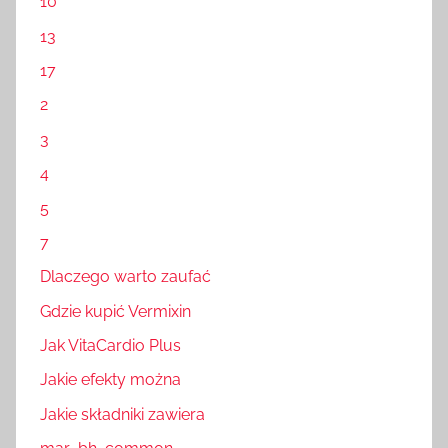
10
13
17
2
3
4
5
7
Dlaczego warto zaufać
Gdzie kupić Vermixin
Jak VitaCardio Plus
Jakie efekty można
Jakie składniki zawiera