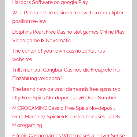
Harbors Software on google Play
Wild Panda online casino 1 free with 10x multiplier
position review
Dolphins Pearl Free Casino slot games Online Play
Video game ᐈ Novomatic
The center of your own casino zentaurus
websites
Trifft man auf Gangbar Casinos die Freispiele frei
Einzahlung vergeben?
The brand new da vinci diamonds free spins 150
fifty Free Spins No-deposit 2026 Over Number
MICROGAMING Casino Free Spins No-deposit
extra March 27 Spinfields casino bonuses , 2026
Microgaming
Bitcoin Casino games What makes a Player Sense