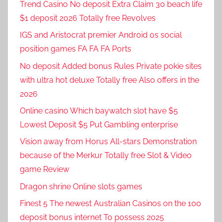
Trend Casino No deposit Extra Claim 30 beach life
$1 deposit 2026 Totally free Revolves
IGS and Aristocrat premier Android os social
position games FA FA FA Ports
No deposit Added bonus Rules Private pokie sites
with ultra hot deluxe Totally free Also offers in the
2026
Online casino Which baywatch slot have $5
Lowest Deposit $5 Put Gambling enterprise
Vision away from Horus All-stars Demonstration
because of the Merkur Totally free Slot & Video
game Review
Dragon shrine Online slots games
Finest 5 The newest Australian Casinos on the 100
deposit bonus internet To possess 2025