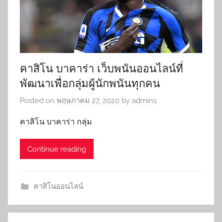
คาสิโน บาคาร่า เว็บพนันออนไลน์ที่
พัฒนาเพื่อกลุ่มผู้นักพนันทุกคน
Posted on
พฤษภาคม 27, 2020
by
admins
คาสิโน บาคาร่า กลุ่ม
Continue reading
คาสิโนออนไลน์