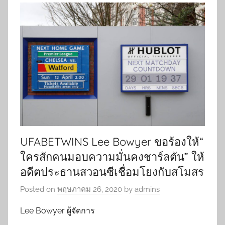
UFABETWINS Lee Bowyer ขอร้องให้“
ใครสักคนมอบความมั่นคงชาร์ลตัน” ให้
อดีตประธานสวอนซีเชื่อมโยงกับสโมสร
Posted on
พฤษภาคม 26, 2020
by
admins
Lee Bowyer ผู้จัดการ