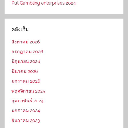
Put Gambling enterprises 2024
คลังเก็บ
สิงหาคม 2026
กรกฎาคม 2026
มิถุนายน 2026
มีนาคม 2026
มกราคม 2026
พฤศจิกายน 2025
กุมภาพันธ์ 2024
มกราคม 2024
ธันวาคม 2023