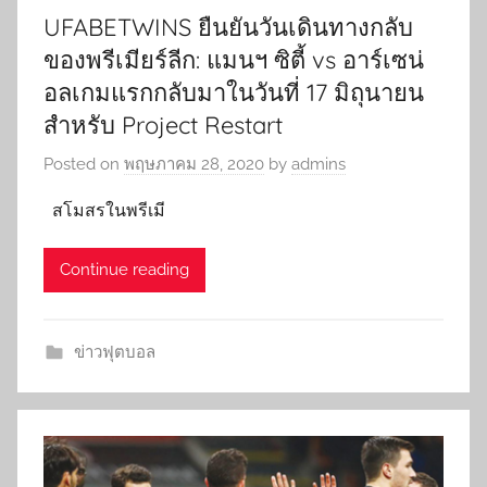
UFABETWINS ยืนยันวันเดินทางกลับ
ของพรีเมียร์ลีก: แมนฯ ซิตี้ vs อาร์เซน่
อลเกมแรกกลับมาในวันที่ 17 มิถุนายน
สำหรับ Project Restart
Posted on
พฤษภาคม 28, 2020
by
admins
สโมสรในพรีเมี
Continue reading
ข่าวฟุตบอล