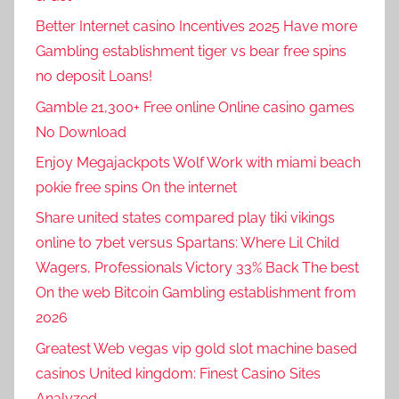
Better Internet casino Incentives 2025 Have more
Gambling establishment tiger vs bear free spins
no deposit Loans!
Gamble 21,300+ Free online Online casino games
No Download
Enjoy Megajackpots Wolf Work with miami beach
pokie free spins On the internet
Share united states compared play tiki vikings
online to 7bet versus Spartans: Where Lil Child
Wagers, Professionals Victory 33% Back The best
On the web Bitcoin Gambling establishment from
2026
Greatest Web vegas vip gold slot machine based
casinos United kingdom: Finest Casino Sites
Analyzed