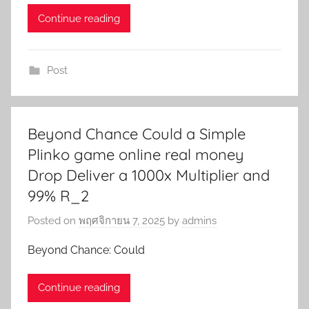
Continue reading
Post
Beyond Chance Could a Simple
Plinko game online real money
Drop Deliver a 1000x Multiplier and
99% R_2
Posted on
พฤศจิกายน 7, 2025
by
admins
Beyond Chance: Could
Continue reading