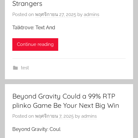
Strangers
Posted on
พฤศจิกายน 27, 2025
by
admins
Talktrove: Text And
Continue reading
test
Beyond Gravity Could a 99% RTP
plinko Game Be Your Next Big Win
Posted on
พฤศจิกายน 7, 2025
by
admins
Beyond Gravity: Coul