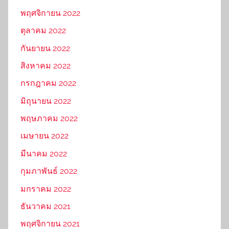
พฤศจิกายน 2022
ตุลาคม 2022
กันยายน 2022
สิงหาคม 2022
กรกฎาคม 2022
มิถุนายน 2022
พฤษภาคม 2022
เมษายน 2022
มีนาคม 2022
กุมภาพันธ์ 2022
มกราคม 2022
ธันวาคม 2021
พฤศจิกายน 2021