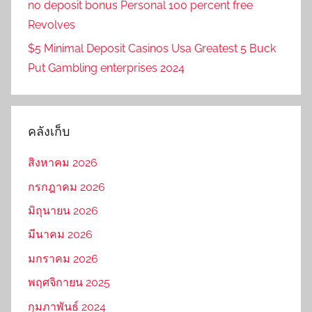
no deposit bonus Personal 100 percent free
Revolves
$5 Minimal Deposit Casinos Usa Greatest 5 Buck
Put Gambling enterprises 2024
คลังเก็บ
สิงหาคม 2026
กรกฎาคม 2026
มิถุนายน 2026
มีนาคม 2026
มกราคม 2026
พฤศจิกายน 2025
กุมภาพันธ์ 2024