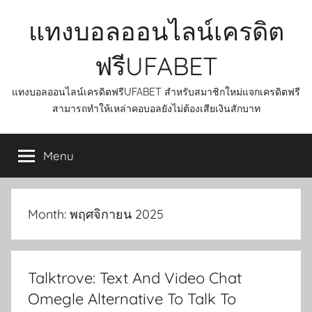
Skip
แทงบอลออนไลน์เครดิต
to
content
ฟรีUFABET
แทงบอลออนไลน์เครดิตฟรีUFABET สำหรับสมาชิกใหม่แจกเครดิตฟรี
สามารถทำให้เหล่าคอบอลยังไม่ต้องเสียเงินสักบาท
Menu
Month:
พฤศจิกายน 2025
Talktrove: Text And Video Chat
Omegle Alternative To Talk To