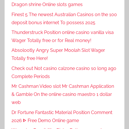
Dragon shrine Online slots games
Finest 5 The newest Australian Casinos on the 100
deposit bonus internet To possess 2025
Thunderstruck Position online casino vanilla visa
Wager Totally free or for Real money!
Absolootly Angry Super Moolah Slot Wager
Totally free Here!
Check out Not casino calzone casino so long ago
Complete Periods
Mr Cashman Video slot Mr Cashman Application
& Gamble On the online casino maestro 1 dollar
web
Dr Fortune Fantastic Material Position Comment
2026 ᐈ Free Demo Online game