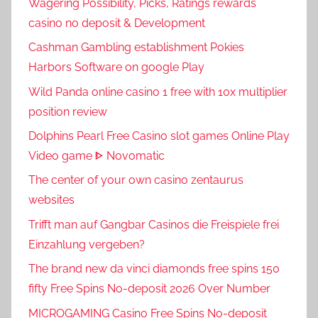
Wagering Possibility, Picks, Ratings rewards
casino no deposit & Development
Cashman Gambling establishment Pokies
Harbors Software on google Play
Wild Panda online casino 1 free with 10x multiplier
position review
Dolphins Pearl Free Casino slot games Online Play
Video game ᐈ Novomatic
The center of your own casino zentaurus
websites
Trifft man auf Gangbar Casinos die Freispiele frei
Einzahlung vergeben?
The brand new da vinci diamonds free spins 150
fifty Free Spins No-deposit 2026 Over Number
MICROGAMING Casino Free Spins No-deposit