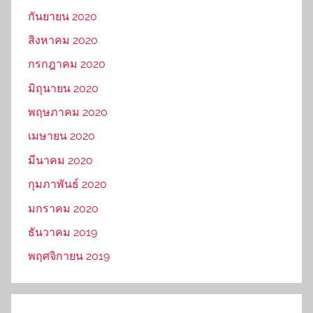
กันยายน 2020
สิงหาคม 2020
กรกฎาคม 2020
มิถุนายน 2020
พฤษภาคม 2020
เมษายน 2020
มีนาคม 2020
กุมภาพันธ์ 2020
มกราคม 2020
ธันวาคม 2019
พฤศจิกายน 2019