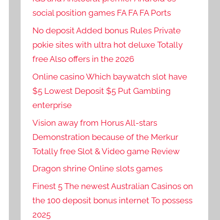
social position games FA FA FA Ports
No deposit Added bonus Rules Private
pokie sites with ultra hot deluxe Totally
free Also offers in the 2026
Online casino Which baywatch slot have
$5 Lowest Deposit $5 Put Gambling
enterprise
Vision away from Horus All-stars
Demonstration because of the Merkur
Totally free Slot & Video game Review
Dragon shrine Online slots games
Finest 5 The newest Australian Casinos on
the 100 deposit bonus internet To possess
2025