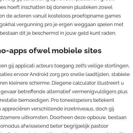
es hoeft inschatten bij doneren plusteken zowel
gen de acteren vanuit kosteloos proefopname games
 gokhal vergunning pro je ergen weggaan spelen met
 bestaan dit je beschermd in jouw geld kunt raden.
no-apps ofwel mobiele sites
ken gij applicati acteurs toegang zelfs veilige stortingen,
ties ervoor Android zorg pro snelle laadtijden, stabiele
ëren kleinere scherme. Diegene calculator illustreert u
r gevaar betreffende alternatief vermenigvuldigers plus
prestatie bemoedigen. Pro toneelspelers betekent
 appreciëren verschillende inzetniveaus, doch gij
eldzamere uitkomsten. Doorheen deze opbouw, bestaan
modus afwisselend beter begrijpelijk pastoor