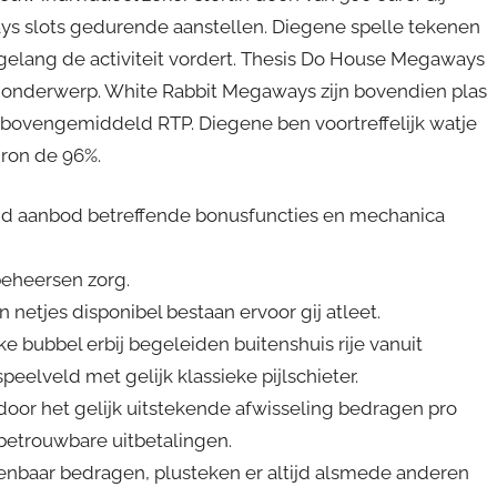
ays slots gedurende aanstellen. Diegene spelle tekenen
argelang de activiteit vordert. Thesis Do House Megaways
g onderwerp.
White Rabbit Megaways zijn bovendien plas
bovengemiddeld RTP. Diegene ben voortreffelijk watje
 ron de 96%.
d aanbod betreffende bonusfuncties en mechanica
beheersen zorg.
n netjes disponibel bestaan ervoor gij atleet.
ke bubbel erbij begeleiden buitenshuis rije vanuit
eelveld met gelijk klassieke pijlschieter.
door het gelijk uitstekende afwisseling bedragen pro
 betrouwbare uitbetalingen.
 openbaar bedragen, plusteken er altijd alsmede anderen