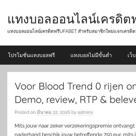
Skip
to
แทงบอลออนไลน์เครดิต
content
แทงบอลออนไลน์เครดิตฟรีUFABET สำหรับสมาชิกใหม่แจกเครดิตฟรี
โปรโมชั่นแทงบอลฟรี
แทงบอลไม่มีขั้นต่ำ
เว็
Voor Blood Trend 0 rijen on
Demo, review, RTP & belev
Posted on
มีนาคม 22, 2026
by
admins
Mits jouw naar zeker verzekeringspremie ontvangt 
naderhand beschik jouw betreffende 750 eur, mits j