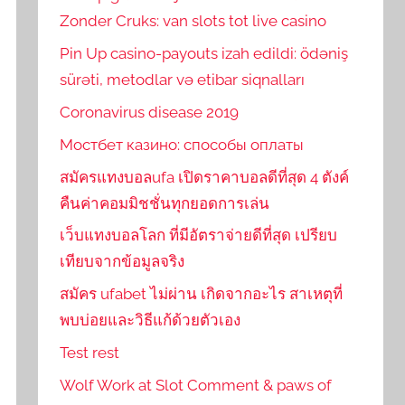
Zonder Cruks: van slots tot live casino
Pin Up casino-payouts izah edildi: ödəniş
sürəti, metodlar və etibar siqnalları
Coronavirus disease 2019
Мостбет казино: способы оплаты
สมัครแทงบอลufa เปิดราคาบอลดีที่สุด 4 ตังค์
คืนค่าคอมมิชชั่นทุกยอดการเล่น
เว็บแทงบอลโลก ที่มีอัตราจ่ายดีที่สุด เปรียบ
เทียบจากข้อมูลจริง
สมัคร ufabet ไม่ผ่าน เกิดจากอะไร สาเหตุที่
พบบ่อยและวิธีแก้ด้วยตัวเอง
Test rest
Wolf Work at Slot Comment & paws of