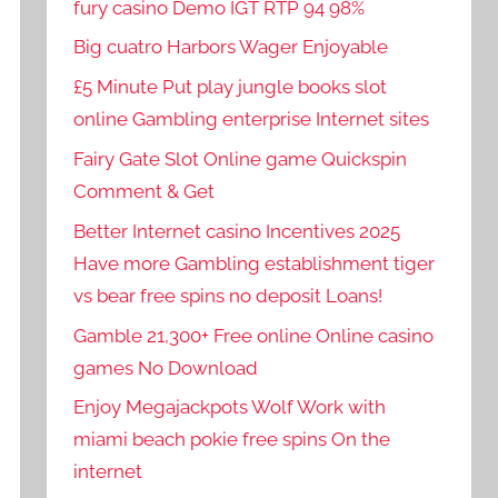
fury casino Demo IGT RTP 94 98%
Big cuatro Harbors Wager Enjoyable
£5 Minute Put play jungle books slot
online Gambling enterprise Internet sites
Fairy Gate Slot Online game Quickspin
Comment & Get
Better Internet casino Incentives 2025
Have more Gambling establishment tiger
vs bear free spins no deposit Loans!
Gamble 21,300+ Free online Online casino
games No Download
Enjoy Megajackpots Wolf Work with
miami beach pokie free spins On the
internet