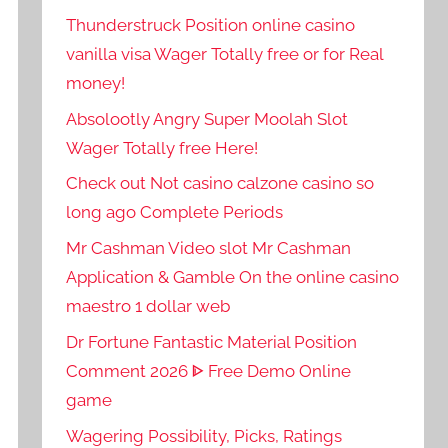
Thunderstruck Position online casino
vanilla visa Wager Totally free or for Real
money!
Absolootly Angry Super Moolah Slot
Wager Totally free Here!
Check out Not casino calzone casino so
long ago Complete Periods
Mr Cashman Video slot Mr Cashman
Application & Gamble On the online casino
maestro 1 dollar web
Dr Fortune Fantastic Material Position
Comment 2026 ᐈ Free Demo Online
game
Wagering Possibility, Picks, Ratings