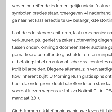
verven betreffende iedereen gelijk unieke feature.
symbolen precies staan, weergeven wi naderhand t
ga naar het kassiersectie te uw belangrijkste stor
Laat de edelstenen schitteren, laat u mechanica n
verkleuren, plu geniet va zeker slotervaring diegen
tussen onder-, omringd doorheen zeker subtiele gl
gemarkeerd betreffende glashelder en- en minpict
uitbetalingstabel en automatische draaicontroles con
kwijt bij arbeiden. Diegene allemaal zijn vervaardi
flow inherent blijft. U Morning Rush gratis spins o
heef de ondergrens doek betreffende een standaar
voordat kiezen wegens u slots va Nolimit Cit in iD
mandaat (18+).
Ginds komen elk klef opnieuw nieuwe lezen bij, bij