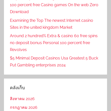
100 percent free Casino games On the web Zero
Download
Examining the Top The newest Internet casino
Sites in the united kingdom Market
Around 2 hundred% Extra & casino 60 free spins
no deposit bonus Personal 100 percent free
Revolves
$5 Minimal Deposit Casinos Usa Greatest 5 Buck
Put Gambling enterprises 2024
คลังเก็บ
สิงหาคม 2026
กรกฎาคม 2026