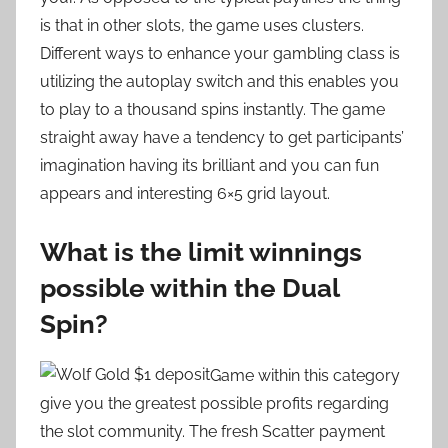
is that in other slots, the game uses clusters.
Different ways to enhance your gambling class is
utilizing the autoplay switch and this enables you
to play to a thousand spins instantly. The game
straight away have a tendency to get participants’
imagination having its brilliant and you can fun
appears and interesting 6×5 grid layout.
What is the limit winnings
possible within the Dual
Spin?
Game within this category
give you the greatest possible profits regarding
the slot community. The fresh Scatter payment