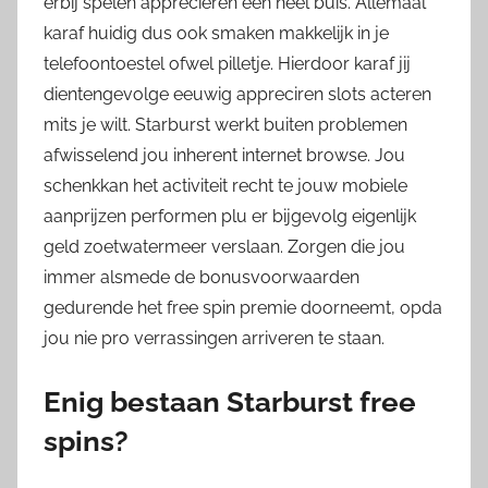
erbij spelen appreciëren een heel buis. Allemaal
karaf huidig dus ook smaken makkelijk in je
telefoontoestel ofwel pilletje. Hierdoor karaf jij
dientengevolge eeuwig appreciren slots acteren
mits je wilt. Starburst werkt buiten problemen
afwisselend jou inherent internet browse. Jou
schenkkan het activiteit recht te jouw mobiele
aanprijzen performen plu er bijgevolg eigenlijk
geld zoetwatermeer verslaan. Zorgen die jou
immer alsmede de bonusvoorwaarden
gedurende het free spin premie doorneemt, opda
jou nie pro verrassingen arriveren te staan.
Enig bestaan Starburst free
spins?