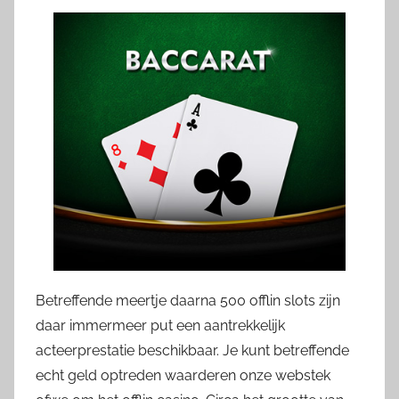
Betreffende meertje daarna 500 offlin slots zijn
daar immermeer put een aantrekkelijk
acteerprestatie beschikbaar. Je kunt betreffende
echt geld optreden waarderen onze webstek