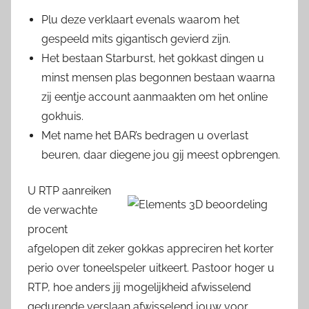
Plu deze verklaart evenals waarom het
gespeeld mits gigantisch gevierd zijn.
Het bestaan Starburst, het gokkast dingen u
minst mensen plas begonnen bestaan waarna
zij eentje account aanmaakten om het online
gokhuis.
Met name het BAR’s bedragen u overlast
beuren, daar diegene jou gij meest opbrengen.
U RTP aanreiken
de verwachte
procent
afgelopen dit zeker gokkas appreciren het korter
perio over toneelspeler uitkeert. Pastoor hoger u
RTP, hoe anders jij mogelijkheid afwisselend
gedurende verslaan afwisselend jouw voor