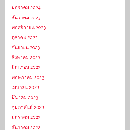
มกราคม 2024
ธันวาคม 2023
พฤศจิกายน 2023
ตุลาคม 2023
กันยายน 2023
สิงหาคม 2023
มิถุนายน 2023
พฤษภาคม 2023
เมษายน 2023
มีนาคม 2023
กุมภาพันธ์ 2023
มกราคม 2023
ธันวาคม 2022