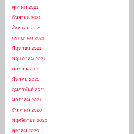
ตุลาคม 2021
กันยายน 2021
สิงหาคม 2021
กรกฎาคม 2021
มิถุนายน 2021
พฤษภาคม 2021
เมษายน 2021
มีนาคม 2021
กุมภาพันธ์ 2021
มกราคม 2021
ธันวาคม 2020
พฤศจิกายน 2020
ตุลาคม 2020