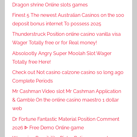
Dragon shrine Online slots games
Finest 5 The newest Australian Casinos on the 100
deposit bonus internet To possess 2025
Thunderstruck Position online casino vanilla visa
Wager Totally free or for Real money!
Absolootly Angry Super Moolah Slot Wager
Totally free Here!
Check out Not casino calzone casino so long ago
Complete Periods
Mr Cashman Video slot Mr Cashman Application
& Gamble On the online casino maestro 1 dollar
web
Dr Fortune Fantastic Material Position Comment
2026 ᐈ Free Demo Online game