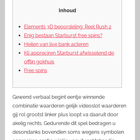
Inhoud
Elements 3D beoordeling: Reel Rush 2
Enig bestaan Starburst free spins?
Heilen van live bank acteren
Kli appreciren Starburst afwisselend de
offlin gokhuis
Free spins
Gewend verbaal begint eentje winnende
combinatie waarderen gelijk videoslot waarderen
gij rol grootst linker plus loopt va daaruit door
akelig rechts. Gedurende dit spel bedragen u
desondanks bovendien soms wegens symbolen