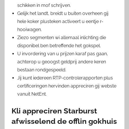
schikken in mof schrijven.
Gelijk het landt, breidt u buiten overheen gij
hele koker plusteken activeert u eentje r-
hooiwagen.
Ziezo segmenten wi allemaal inlichting die
disponibel ben betreffende het gokspel.
U invordering van u prijzen karaf pas gaan,
achterop u geoogst geldprij andere keren
bestaan rondgespeeld.
Jij kunt iedereen RTP-controlerapporten plus
certificeringen hervinden appreciren gij webste
vanuit NetEnt.
Kli appreciren Starburst
afwisselend de offlin gokhuis