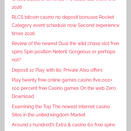
2026
RLCS bitcoin casino no deposit bonuses Rocket
Category event schedule now Second experience
times 2026
Review of the newest Dual the wild chase slot free
spins Spin position Netent: Gorgeous or perhaps
not?
Deposit 10 Play with 80: Private Also offers
Play twenty free online games casino five,000+
100 percent free Casino games On the web Zero
Download
Examining the Top The newest Internet casino
Sites in the united kingdom Market
Around 2 hundred% Extra & casino 60 free spins