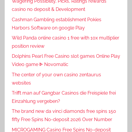
Wagering Possibility, Picks, Ratings rewards
casino no deposit & Development
Cashman Gambling establishment Pokies
Harbors Software on google Play
Wild Panda online casino 1 free with 10x multiplier
position review
Dolphins Pearl Free Casino slot games Online Play
Video game ᐈ Novomatic
The center of your own casino zentaurus
websites
Trifft man auf Gangbar Casinos die Freispiele frei
Einzahlung vergeben?
The brand new da vinci diamonds free spins 150
fifty Free Spins No-deposit 2026 Over Number
MICROGAMING Casino Free Spins No-deposit