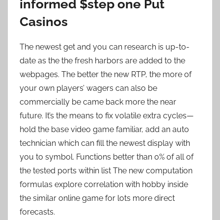
informed $step one Put
Casinos
The newest get and you can research is up-to-
date as the the fresh harbors are added to the
webpages. The better the new RTP, the more of
your own players’ wagers can also be
commercially be came back more the near
future. It’s the means to fix volatile extra cycles—
hold the base video game familiar, add an auto
technician which can fill the newest display with
you to symbol. Functions better than 0% of all of
the tested ports within list The new computation
formulas explore correlation with hobby inside
the similar online game for lots more direct
forecasts.