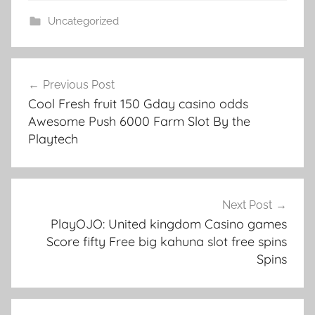
Uncategorized
เมนู
Previous Post
นำทาง
Cool Fresh fruit 150 Gday casino odds
เรื่อง
Awesome Push 6000 Farm Slot By the
Playtech
Next Post
PlayOJO: United kingdom Casino games
Score fifty Free big kahuna slot free spins
Spins