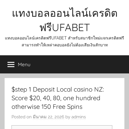
Skip
แทงบอลออนไลน์เครดิต
to
content
ฟรีUFABET
แทงบอลออนไลน์เครดิตฟรีUFABET สำหรับสมาชิกใหม่แจกเครดิตฟรี
สามารถทำให้เหล่าคอบอลยังไม่ต้องเสียเงินสักบาท
Menu
$step 1 Deposit Local casino NZ:
Score $20, 40, 80, one hundred
otherwise 150 Free Spins
Posted on
มีนาคม 22, 2026
by
admins