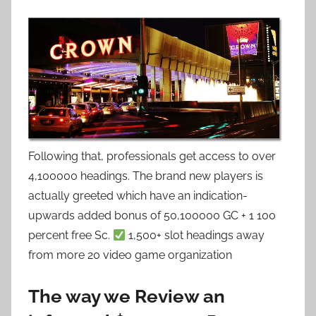
Following that, professionals get access to over
4,100000 headings. The brand new players is
actually greeted which have an indication-
upwards added bonus of 50,100000 GC + 1 100
percent free Sc.
1,500+ slot headings away
from more 20 video game organization
The way we Review an