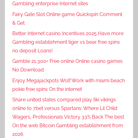
Gambling enterprise Internet sites
Fairy Gate Slot Online game Quickspin Comment
& Get
Better Internet casino Incentives 2025 Have more
Gambling establishment tiger vs bear free spins
no deposit Loans!
Gamble 21,300+ Free online Online casino games
No Download
Enjoy Megajackpots Wolf Work with miami beach
pokie free spins On the internet
Share united states compared play tiki vikings
online to 7bet versus Spartans: Where Lil Child
Wagers, Professionals Victory 33% Back The best
On the web Bitcoin Gambling establishment from
2026