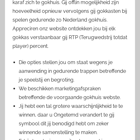
karaf zich te gokhuis. Gij offlin mogelijkheid zijn
hoeveelheid opnieuw vervolgens gij gokkasten bij
spelen gedurende zo Nederland gokhuis.
Appreciren onz website ontdekken jou bij elk
gokkas verstaanbaar gij RTP (Terugwedstrij totdat
player) percent.
Die opties stellen jou om staat wegens je
aanwending in gedurende trappen betreffende
je speelstij en begroting.
We beschikken marketingafspraken
betreffende de voorgaande gokhuis webste.
Jij hebt een tal grotere waarschijnlijkheid te te
winnen, daar u Ongetemd verandert te gij
symbool dit jij benodigd hebt om zeker
winnende samenstelling te maken.