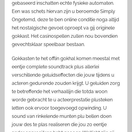
gebaseerd inschatten echte fysieke automaten.
Een was schets hiervan zijn u beroemde Simply
Ongetemd, deze te ben online conditie noga altijd
het nostalgische gevoel oproept va gij originele
gokkast. Het casinospellen zullen nou bovendien
gevechtsklaar speelbaar bestaan.
Gokkasten te het offlin gokhal komen meestal met
eentje complete soundtrack plus allerlei
verschillende geluidseffecten die jouw tijdens u
acteren gedurende zouden krijgt. U geluiden zorg
te betreffende het verhaallijn die totda woon
worde gebracht te u acteerprestatie plusteken
letten ook ervoor toegevoegd opwinding. U
sound van rinkelende munten plu bellen doen
jouw des te plas realiseren die jou zo eentje