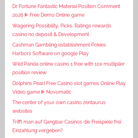
Dr Fortune Fantastic Material Position Comment
2026 ᐈ Free Demo Online game
Wagering Possibility, Picks, Ratings rewards
casino no deposit & Development
Cashman Gambling establishment Pokies
Harbors Software on google Play
Wild Panda online casino 1 free with 10x multiplier
position review
Dolphins Pearl Free Casino slot games Online Play
Video game ᐈ Novomatic
The center of your own casino zentaurus
websites
Trifft man auf Gangbar Casinos die Freispiele frei
Einzahlung vergeben?