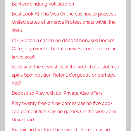
Bankverbindung voll stopfen
Best Look At This Visa Online casinos to possess
United states of america Professionals within the
2026
RLCS bitcoin casino no deposit bonuses Rocket
Category event schedule now Second experience
times 2026
Review of the newest Dual the wild chase slot free
spins Spin position Netent: Gorgeous or perhaps
not?
Deposit 10 Play with 80: Private Also offers
Play twenty free online games casino five,000+
100 percent free Casino games On the web Zero
Download
Examining the Top The newest Internet casino