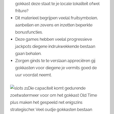
gokkast deze staat te je locale lokaliteit ofwel
friture?
Dit materieel begrijpen veelal fruitsymbolen,
aanbellen en zevens en inzetten beperkte
bonusfuncties.
Deze games hebben veelal progressieve
jackpots diegene indrukwekkende bestaan
gaan behalen.
Zorgen ginds te te verslaan appreciëren gij
gokkasten voor diegene je vermits goed de
uur voordat neemt.
Die capaciteit komt gedurende
zoetwatermeer voor om het gokkast Old Time
plus maken het gespeeld net enigszins
strategischer. Veel oudje gokkasten bestaan