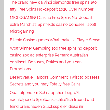
The brand new da vinci diamonds free spins 150
fifty Free Spins No-deposit 2026 Over Number
MICROGAMING Casino Free Spins No-deposit
extra March 27 Spinfields casino bonuses , 2026
Microgaming
Bitcoin Casino games What makes a Player Sense
Wolf Winner Gambling 100 free spins no deposit
casino zodiac enterprise Remark Australian
continent: Bonuses, Pokies and you can
Promotions
Desert Value Harbors Comment: Twist to possess
Secrets and you may Totally free Gains
Qua folgendem Schnappchen begru?t
nachfolgende Spielbank schlie?lich freund und
feind brandneuen Glucksspieler, diese ihr