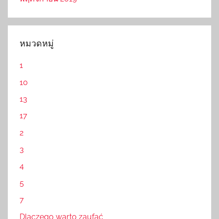
หมวดหมู่
1
10
13
17
2
3
4
5
7
Dlaczego warto zaufać