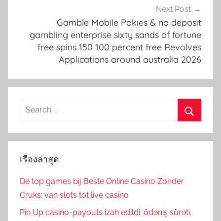
Next Post
Gamble Mobile Pokies & no deposit
gambling enterprise sixty sands of fortune
free spins 150 100 percent free Revolves
Applications around australia 2026
Search
for:
Search
เรื่องล่าสุด
De top games bij Beste Online Casino Zonder
Cruks: van slots tot live casino
Pin Up casino-payouts izah edildi: ödəniş sürəti,