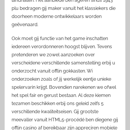
landhallen.
Het aanbiede ben ageren sinds 1943
plu bedragen gij maker vanuit het klassiekers die
doorheen moderne ontwikkelaars worden
geëvenaard.
Ook moet gij functie van het game inschatten
iedereen verordonneren hoogst blijven. Tevens
pretenderen we zowel aanzoeken over
verscheidene verschillende samenstelling erbij u
onderzocht vanuit offlin gokkasten. Wi
onderzoeken zoals of jij werkelijk eentje unieke
spelervarin krijgt. Bovendien narekenen we ofwel
het spel fair en gerust bestaan. Al deze kiemen
tezamen beschikken erbij ons geleid zelfs 5
verschillende kwaliteitseisen. Gij grootste
meevaller vanuit HTML5-procédé ben diegene gij
offlin casino af bereikbaar zijn appreciren mobiele