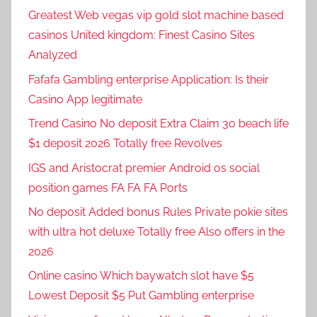
Greatest Web vegas vip gold slot machine based
casinos United kingdom: Finest Casino Sites
Analyzed
Fafafa Gambling enterprise Application: Is their
Casino App legitimate
Trend Casino No deposit Extra Claim 30 beach life
$1 deposit 2026 Totally free Revolves
IGS and Aristocrat premier Android os social
position games FA FA FA Ports
No deposit Added bonus Rules Private pokie sites
with ultra hot deluxe Totally free Also offers in the
2026
Online casino Which baywatch slot have $5
Lowest Deposit $5 Put Gambling enterprise