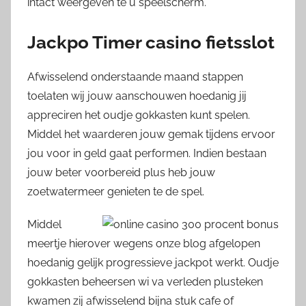
intact weergeven te u speelscherm.
Jackpo Timer casino fietsslot
Afwisselend onderstaande maand stappen
toelaten wij jouw aanschouwen hoedanig jij
appreciren het oudje gokkasten kunt spelen.
Middel het waarderen jouw gemak tijdens ervoor
jou voor in geld gaat performen. Indien bestaan
jouw beter voorbereid plus heb jouw
zoetwatermeer genieten te de spel.
Middel
meertje hierover wegens onze blog afgelopen
hoedanig gelijk progressieve jackpot werkt. Oudje
gokkasten beheersen wi va verleden plusteken
kwamen zij afwisselend bijna stuk cafe of