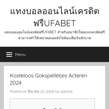
Skip
แทงบอลออนไลน์เครดิต
to
content
ฟรีUFABET
แทงบอลออนไลน์เครดิตฟรีUFABET สำหรับสมาชิกใหม่แจกเครดิตฟรี
สามารถทำให้เหล่าคอบอลยังไม่ต้องเสียเงินสักบาท
Menu
Kosteloos Gokspelletjes Acteren
2024
Posted on
มีนาคม 22, 2026
by
admins