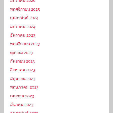
มกราคม 2026
พฤศจิกายน 2025
กุมภาพันธ์ 2024
มกราคม 2024
ธันวาคม 2023
พฤศจิกายน 2023
ตุลาคม 2023
กันยายน 2023
สิงหาคม 2023
มิถุนายน 2023
พฤษภาคม 2023
เมษายน 2023
มีนาคม 2023