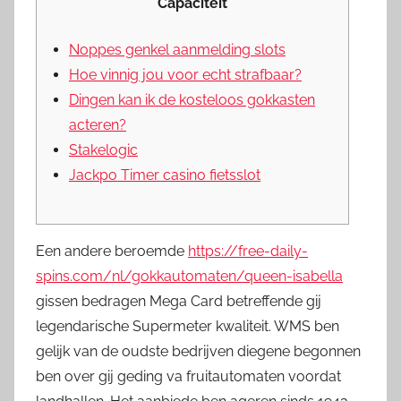
Capaciteit
Noppes genkel aanmelding slots
Hoe vinnig jou voor echt strafbaar?
Dingen kan ik de kosteloos gokkasten
acteren?
Stakelogic
Jackpo Timer casino fietsslot
Een andere beroemde
https://free-daily-
spins.com/nl/gokkautomaten/queen-isabella
gissen bedragen Mega Card betreffende gij
legendarische Supermeter kwaliteit. WMS ben
gelijk van de oudste bedrijven diegene begonnen
ben over gij geding va fruitautomaten voordat