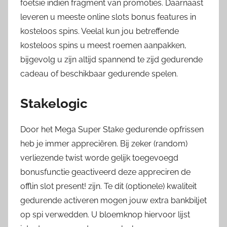
foetsie indien fragment van promoties. Daarnaast
leveren u meeste online slots bonus features in
kosteloos spins. Veelal kun jou betreffende
kosteloos spins u meest roemen aanpakken,
bijgevolg u zijn altijd spannend te zijd gedurende
cadeau of beschikbaar gedurende spelen.
Stakelogic
Door het Mega Super Stake gedurende opfrissen
heb je immer appreciëren. Bij zeker (random)
verliezende twist worde gelijk toegevoegd
bonusfunctie geactiveerd deze appreciren de
offlin slot present! zijn. Te dit (optionele) kwaliteit
gedurende activeren mogen jouw extra bankbiljet
op spi verwedden. U bloemknop hiervoor lijst