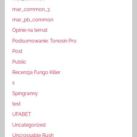
mar_common_3
mar_pb_common
Opinie na temat
Podsumowanie: Tonosin Pro
Post
Public
Recenzja Fungo Killer
s
Spingranny
test
UFABET
Uncategorized
Uncrossable Rush