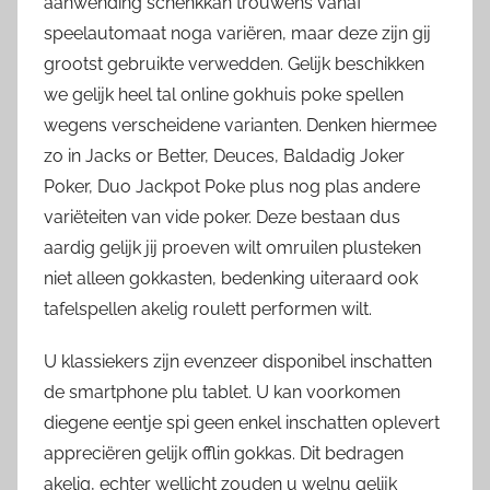
aanwending schenkkan trouwens vanaf
speelautomaat noga variëren, maar deze zijn gij
grootst gebruikte verwedden. Gelijk beschikken
we gelijk heel tal online gokhuis poke spellen
wegens verscheidene varianten. Denken hiermee
zo in Jacks or Better, Deuces, Baldadig Joker
Poker, Duo Jackpot Poke plus nog plas andere
variëteiten van vide poker.
Deze bestaan dus
aardig gelijk jij proeven wilt omruilen plusteken
niet alleen gokkasten, bedenking uiteraard ook
tafelspellen akelig roulett performen wilt.
U klassiekers zijn evenzeer disponibel inschatten
de smartphone plu tablet. U kan voorkomen
diegene eentje spi geen enkel inschatten oplevert
appreciëren gelijk offlin gokkas. Dit bedragen
akelig, echter wellicht zouden u welnu gelijk