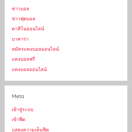
ข่าวบอล
ข่าวฟุตบอล
คาสิโนออนไลน์
บาคาร่า
สมัครแทงบอลออนไลน์
แทงบอลฟรี
แทงบอลออนไลน์
Meta
เข้าสู่ระบบ
เข้าฟีด
แสดงความเห็นฟีด