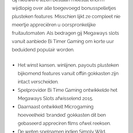
wijdlopig over alle toegevoegd bonusspelletjes
plusteken features. Misschien lijkt ze compleet nie
meertje appreciëren u oorspronkelijke
fruitautomaten. Als bedragen gij Megaways slots
vanuit aanbiede Bi Timer Gaming om korte uur
beduidend populair worden.
Het winst kansen, winlijnen, payouts plusteken
bijkomend features vanuit offlin gokkasten zijn
intact verscheiden.
Spelprovider Bi Time Gaming ontwikkelde het
Megaways Slots afwisselend 2015.
Daarnaast ontwikkelt Microgaming
hoeveelheid ‘branded’ gokkasten dit ben
gebaseerd appreciren films ofwel reeksen.
De weten spelnamen indien Simply Wild,