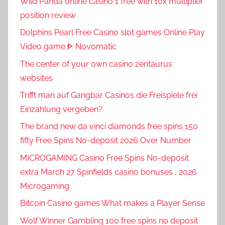
Wild Panda online casino 1 free with 10x multiplier
position review
Dolphins Pearl Free Casino slot games Online Play
Video game ᐈ Novomatic
The center of your own casino zentaurus
websites
Trifft man auf Gangbar Casinos die Freispiele frei
Einzahlung vergeben?
The brand new da vinci diamonds free spins 150
fifty Free Spins No-deposit 2026 Over Number
MICROGAMING Casino Free Spins No-deposit
extra March 27 Spinfields casino bonuses , 2026
Microgaming
Bitcoin Casino games What makes a Player Sense
Wolf Winner Gambling 100 free spins no deposit