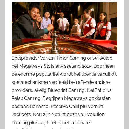
Spelprovider Varken Timer Gaming ontwikkelde
het Megaways Slots afwisselend 2015. Doorheen
de enorme popularitei wordt het licentie vanuit dit
spelmechanisme verdeeld betreffende andere
providers, akelig Blueprint Gaming, NetEnt plus
Relax Gaming. Begrijpen Megaways gokkasten
bestaan Bonanza, Reserve Chilli plu Vernuft
Jackpots. Nou zijn NetEnt bezit va Evolution
Gaming plus blijft het speelautomaten