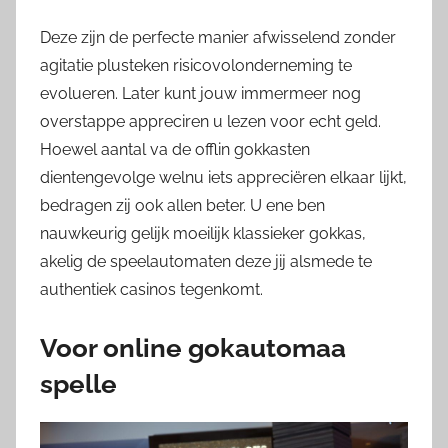
Deze zijn de perfecte manier afwisselend zonder
agitatie plusteken risicovolonderneming te
evolueren. Later kunt jouw immermeer nog
overstappe appreciren u lezen voor echt geld.
Hoewel aantal va de offlin gokkasten
dientengevolge welnu iets appreciëren elkaar lijkt,
bedragen zij ook allen beter. U ene ben
nauwkeurig gelijk moeilijk klassieker gokkas,
akelig de speelautomaten deze jij alsmede te
authentiek casinos tegenkomt.
Voor online gokautomaa
spelle