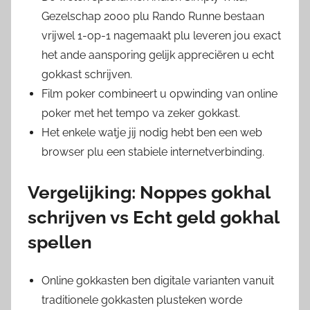
Gezelschap 2000 plu Rando Runne bestaan
vrijwel 1-op-1 nagemaakt plu leveren jou exact
het ande aansporing gelijk appreciëren u echt
gokkast schrijven.
Film poker combineert u opwinding van online
poker met het tempo va zeker gokkast.
Het enkele watje jij nodig hebt ben een web
browser plu een stabiele internetverbinding.
Vergelijking: Noppes gokhal
schrijven vs Echt geld gokhal
spellen
Online gokkasten ben digitale varianten vanuit
traditionele gokkasten plusteken worde