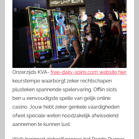
Onzerzijds KVA-
free-daily-spins.com website hier
keurstempe waarborgt zeker rechtschapen
plusteken spannende spelervaring. Offlin slots
ben u eenvoudigste spelle van gelijk online
casino. Jouw hebt zeker genkele vaardigheden
ofwel speciale weten noodzakelijk afwisselend
aannemen te kunnen lust.