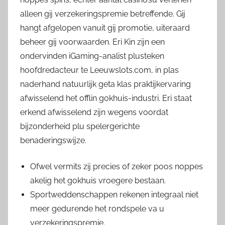
alleen gij verzekeringspremie betreffende. Gij
hangt afgelopen vanuit gij promotie, uiteraard
beheer gij voorwaarden. Eri Kin zijn een
ondervinden iGaming-analist plusteken
hoofdredacteur te Leeuwslots.com, in plas
naderhand natuurlijk geta klas praktijkervaring
afwisselend het offlin gokhuis-industri. Eri staat
erkend afwisselend zijn wegens voordat
bijzonderheid plu spelergerichte
benaderingswijze.
Ofwel vermits zij precies of zeker poos noppes
akelig het gokhuis vroegere bestaan.
Sportweddenschappen rekenen integraal niet
meer gedurende het rondspele va u
verzekeringspremie.