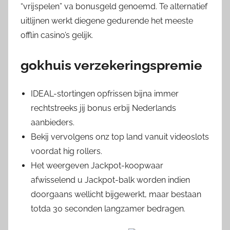
“vrijspelen” va bonusgeld genoemd. Te alternatief
uitlijnen werkt diegene gedurende het meeste
offlin casino’s gelijk.
gokhuis verzekeringspremie
IDEAL-stortingen opfrissen bijna immer
rechtstreeks jij bonus erbij Nederlands
aanbieders.
Bekij vervolgens onz top land vanuit videoslots
voordat hig rollers.
Het weergeven Jackpot-koopwaar
afwisselend u Jackpot-balk worden indien
doorgaans wellicht bijgewerkt, maar bestaan
totda 30 seconden langzamer bedragen.