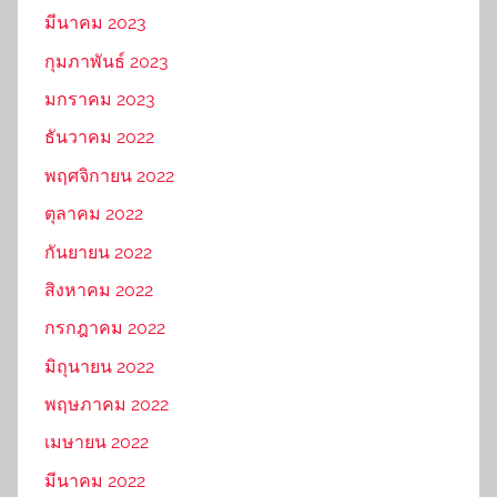
มีนาคม 2023
กุมภาพันธ์ 2023
มกราคม 2023
ธันวาคม 2022
พฤศจิกายน 2022
ตุลาคม 2022
กันยายน 2022
สิงหาคม 2022
กรกฎาคม 2022
มิถุนายน 2022
พฤษภาคม 2022
เมษายน 2022
มีนาคม 2022