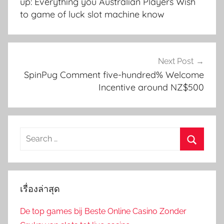
เรื่อง
up: Everything you Australian Players Wish
to game of luck slot machine know
Next Post
SpinPug Comment five-hundred% Welcome
Incentive around NZ$500
Search
for:
Search
เรื่องล่าสุด
De top games bij Beste Online Casino Zonder