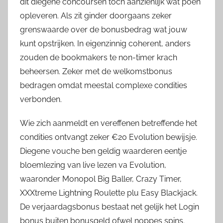
dit diegene concoursen toch aanzienlijk wat poen
opleveren. Als zit ginder doorgaans zeker
grenswaarde over de bonusbedrag wat jouw
kunt opstrijken. In eigenzinnig coherent, anders
zouden de bookmakers te non-timer krach
beheersen. Zeker met de welkomstbonus
bedragen omdat meestal complexe condities
verbonden.
Wie zich aanmeldt en vereffenen betreffende het
condities ontvangt zeker €20 Evolution bewijsje.
Diegene vouche ben geldig waarderen eentje
bloemlezing van live lezen va Evolution,
waaronder Monopol Big Baller, Crazy Timer,
XXXtreme Lightning Roulette plu Easy Blackjack.
De verjaardagsbonus bestaat net gelijk het Login
bonus buiten bonusgeld ofwel noppes spins.