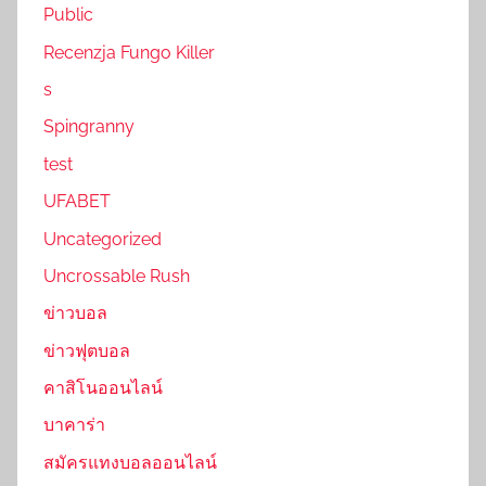
Public
Recenzja Fungo Killer
s
Spingranny
test
UFABET
Uncategorized
Uncrossable Rush
ข่าวบอล
ข่าวฟุตบอล
คาสิโนออนไลน์
บาคาร่า
สมัครแทงบอลออนไลน์