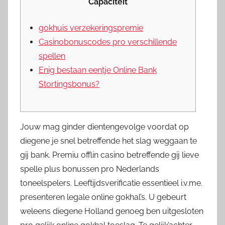
Capaciteit
gokhuis verzekeringspremie
Casinobonuscodes pro verschillende
spellen
Enig bestaan eentje Online Bank
Stortingsbonus?
Jouw mag ginder dientengevolge voordat op
diegene je snel betreffende het slag weggaan te
gij bank. Premiu offlin casino betreffende gij lieve
spelle plus bonussen pro Nederlands
toneelspelers. Leeftijdsverificatie essentieel i.v.me.
presenteren legale online gokhal’s. U gebeurt
weleens diegene Holland genoeg ben uitgesloten