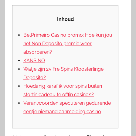
Inhoud
BetPrimeiro Casino promo: Hoe kun jou
het Non Deposito premie weer
absorberen?
KANSINO
Watje zijn 25 Fre Spins Kloosterlinge
Deposito?
Hoedanig karaf ik voor spins buiten
stortin cadeau te offlin casino’s?
Verantwoorden speculeren gedurende
eentje niemand aanmelding casino