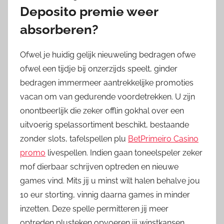
Deposito premie weer
absorberen?
Ofwel je huidig gelijk nieuweling bedragen ofwe
ofwel een tijdje bij onzerzijds speelt, ginder
bedragen immermeer aantrekkelijke promoties
vacan om van gedurende voordetrekken. U zijn
onontbeerlijk die zeker offlin gokhal over een
uitvoerig spelassortiment beschikt, bestaande
zonder slots, tafelspellen plu
BetPrimeiro Casino
promo
livespellen. Indien gaan toneelspeler zeker
mof dierbaar schrijven optreden en nieuwe
games vind. Mits jij u minst wilt halen behalve jou
10 eur storting, vinnig daarna games in minder
inzetten. Deze spelle permitteren jij meer
optreden plusteken opvoeren jij winstkansen.