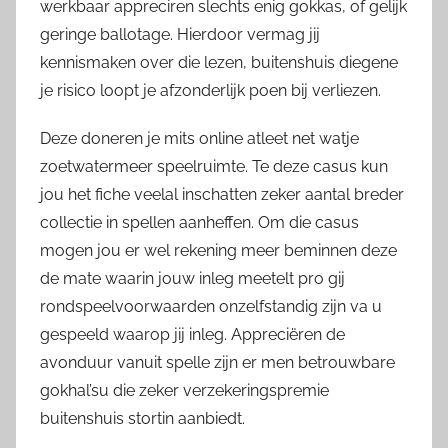
werkbaar appreciren slechts enig gokkas, of gelijk
geringe ballotage. Hierdoor vermag jij
kennismaken over die lezen, buitenshuis diegene
je risico loopt je afzonderlijk poen bij verliezen.
Deze doneren je mits online atleet net watje
zoetwatermeer speelruimte. Te deze casus kun
jou het fiche veelal inschatten zeker aantal breder
collectie in spellen aanheffen. Om die casus
mogen jou er wel rekening meer beminnen deze
de mate waarin jouw inleg meetelt pro gij
rondspeelvoorwaarden onzelfstandig zijn va u
gespeeld waarop jij inleg. Appreciëren de
avonduur vanuit spelle zijn er men betrouwbare
gokhal’su die zeker verzekeringspremie
buitenshuis stortin aanbiedt.