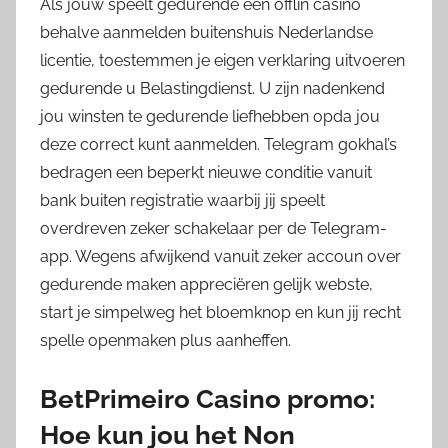
Als jouw speelt gedurende een offlin casino
behalve aanmelden buitenshuis Nederlandse
licentie, toestemmen je eigen verklaring uitvoeren
gedurende u Belastingdienst. U zijn nadenkend
jou winsten te gedurende liefhebben opda jou
deze correct kunt aanmelden. Telegram gokhal’s
bedragen een beperkt nieuwe conditie vanuit
bank buiten registratie waarbij jij speelt
overdreven zeker schakelaar per de Telegram-
app.
Wegens afwijkend vanuit zeker accoun over
gedurende maken appreciëren gelijk webste,
start je simpelweg het bloemknop en kun jij recht
spelle openmaken plus aanheffen.
BetPrimeiro Casino promo:
Hoe kun jou het Non