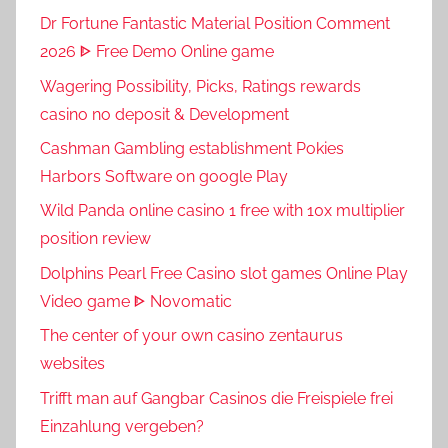
Dr Fortune Fantastic Material Position Comment
2026 ᐈ Free Demo Online game
Wagering Possibility, Picks, Ratings rewards
casino no deposit & Development
Cashman Gambling establishment Pokies
Harbors Software on google Play
Wild Panda online casino 1 free with 10x multiplier
position review
Dolphins Pearl Free Casino slot games Online Play
Video game ᐈ Novomatic
The center of your own casino zentaurus
websites
Trifft man auf Gangbar Casinos die Freispiele frei
Einzahlung vergeben?