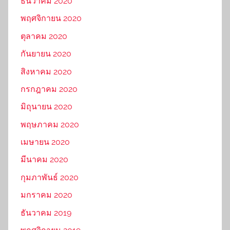
ธันวาคม 2020
พฤศจิกายน 2020
ตุลาคม 2020
กันยายน 2020
สิงหาคม 2020
กรกฎาคม 2020
มิถุนายน 2020
พฤษภาคม 2020
เมษายน 2020
มีนาคม 2020
กุมภาพันธ์ 2020
มกราคม 2020
ธันวาคม 2019