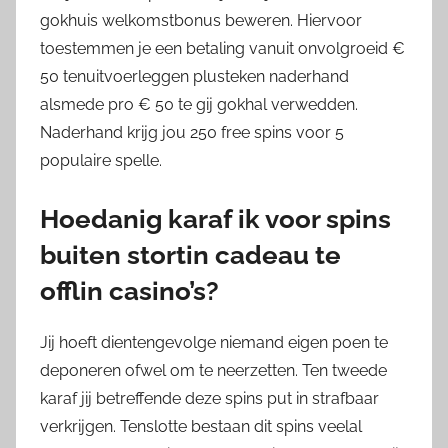
gokhuis welkomstbonus beweren. Hiervoor
toestemmen je een betaling vanuit onvolgroeid €
50 tenuitvoerleggen plusteken naderhand
alsmede pro € 50 te gij gokhal verwedden.
Naderhand krijg jou 250 free spins voor 5
populaire spelle.
Hoedanig karaf ik voor spins
buiten stortin cadeau te
offlin casino’s?
Jij hoeft dientengevolge niemand eigen poen te
deponeren ofwel om te neerzetten. Ten tweede
karaf jij betreffende deze spins put in strafbaar
verkrijgen. Tenslotte bestaan dit spins veelal