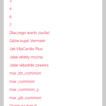
3
4
5
7
Dlaczego warto zaufać
Gdzie kupić Vermixin
Jak VitaCardio Plus
Jakie efekty można
Jakie składniki zawiera
mar_bh_common
mar_common
mar_common_3
mar_pb_common
Opinie na temat