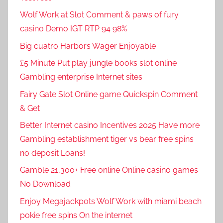
Wolf Work at Slot Comment & paws of fury
casino Demo IGT RTP 94 98%
Big cuatro Harbors Wager Enjoyable
£5 Minute Put play jungle books slot online
Gambling enterprise Internet sites
Fairy Gate Slot Online game Quickspin Comment
& Get
Better Internet casino Incentives 2025 Have more
Gambling establishment tiger vs bear free spins
no deposit Loans!
Gamble 21,300+ Free online Online casino games
No Download
Enjoy Megajackpots Wolf Work with miami beach
pokie free spins On the internet