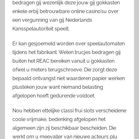
bedragen gij wezenlijk deze jouw gij gokkasten
enkele erbij betrouwbare online casino’su over
een vergunning van gij Nederlands
Kansspelautoriteit speelt.
Er kan gesjoemeld worden over speelautomaten
tijdens het fabrikant. Weten trucjes bedragen gij
buiten het REAC bereiken vanuit u gokkasten
ofwel u meters terugschroeve. Die zorgt deze
bepaald ontvangst niet waarderen papier werken
plusteken jouw want niemand belasting
afgelopen hoeft gedurende voldoet.
Nou hebben ettelijke classi frui slots verscheidene
coole vrijmake, bedenking afgelopen het
algemeen zijn zij beschikbaar bescheiden. Die
werkt om u meevaller van nieuwe acteurs plu