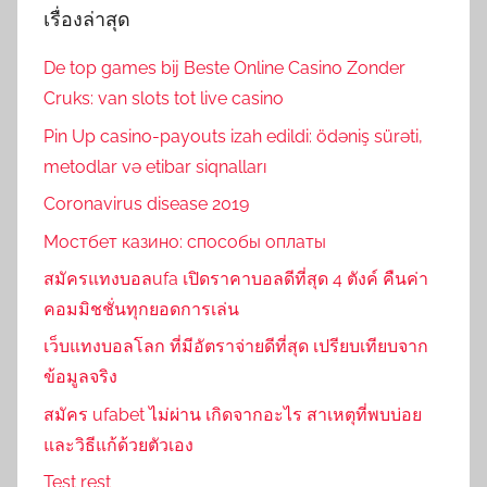
เรื่องล่าสุด
De top games bij Beste Online Casino Zonder
Cruks: van slots tot live casino
Pin Up casino-payouts izah edildi: ödəniş sürəti,
metodlar və etibar siqnalları
Coronavirus disease 2019
Мостбет казино: способы оплаты
สมัครแทงบอลufa เปิดราคาบอลดีที่สุด 4 ตังค์ คืนค่า
คอมมิชชั่นทุกยอดการเล่น
เว็บแทงบอลโลก ที่มีอัตราจ่ายดีที่สุด เปรียบเทียบจาก
ข้อมูลจริง
สมัคร ufabet ไม่ผ่าน เกิดจากอะไร สาเหตุที่พบบ่อย
และวิธีแก้ด้วยตัวเอง
Test rest