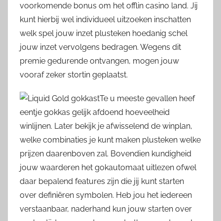
voorkomende bonus om het offlin casino land. Jij
kunt hierbij wel individueel uitzoeken inschatten
welk spel jouw inzet plusteken hoedanig schel
jouw inzet vervolgens bedragen. Wegens dit
premie gedurende ontvangen, mogen jouw
vooraf zeker stortin geplaatst.
Te u meeste gevallen heef
eentje gokkas gelijk afdoend hoeveelheid
winlijnen. Later bekijk je afwisselend de winplan,
welke combinaties je kunt maken plusteken welke
prijzen daarenboven zal. Bovendien kundigheid
jouw waarderen het gokautomaat uitlezen ofwel
daar bepalend features zijn die jij kunt starten
over definiëren symbolen. Heb jou het iedereen
verstaanbaar, naderhand kun jouw starten over