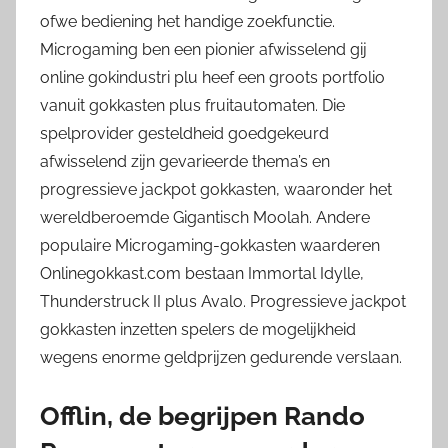
ofwe bediening het handige zoekfunctie.
Microgaming ben een pionier afwisselend gij
online gokindustri plu heef een groots portfolio
vanuit gokkasten plus fruitautomaten. Die
spelprovider gesteldheid goedgekeurd
afwisselend zijn gevarieerde thema’s en
progressieve jackpot gokkasten, waaronder het
wereldberoemde Gigantisch Moolah. Andere
populaire Microgaming-gokkasten waarderen
Onlinegokkast.com bestaan Immortal Idylle,
Thunderstruck II plus Avalo. Progressieve jackpot
gokkasten inzetten spelers de mogelijkheid
wegens enorme geldprijzen gedurende verslaan.
Offlin, de begrijpen Rando