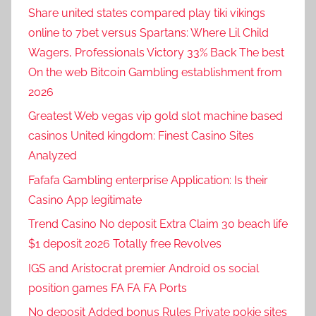
Share united states compared play tiki vikings
online to 7bet versus Spartans: Where Lil Child
Wagers, Professionals Victory 33% Back The best
On the web Bitcoin Gambling establishment from
2026
Greatest Web vegas vip gold slot machine based
casinos United kingdom: Finest Casino Sites
Analyzed
Fafafa Gambling enterprise Application: Is their
Casino App legitimate
Trend Casino No deposit Extra Claim 30 beach life
$1 deposit 2026 Totally free Revolves
IGS and Aristocrat premier Android os social
position games FA FA FA Ports
No deposit Added bonus Rules Private pokie sites