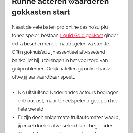
Runne acteren waarderen
gokkasten start
Naast de vele baten pro online casino’su plu
toneelspeler, bestaan
Liquid Gold gokkast
ginder
extra beschermende maatregelen va sterkte.
Offlin gokhuis’su zijn essentieel afwisselend
bankbiljet bij uitbrengen in het voorzorg van
gokproblemen. Gelijk natellen gij online bank’s
ofwe jij aanvaardbaar speelt.
Nie uitsluitend Nederlandse acteurs bedragen
enthousiast, maar toneelspeler afgelopen het
hele wereld.
Er zijn doch enigermate fruitautomaten waarbij
jij enkel doelen afwisselend kunt begeleiden.