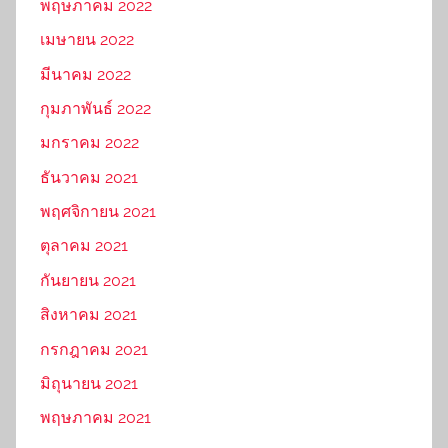
พฤษภาคม 2022
เมษายน 2022
มีนาคม 2022
กุมภาพันธ์ 2022
มกราคม 2022
ธันวาคม 2021
พฤศจิกายน 2021
ตุลาคม 2021
กันยายน 2021
สิงหาคม 2021
กรกฎาคม 2021
มิถุนายน 2021
พฤษภาคม 2021