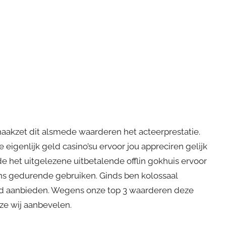
chaakzet dit alsmede waarderen het acteerprestatie.
eigenlijk geld casino’su ervoor jou appreciren gelijk
 het uitgelezene uitbetalende offlin gokhuis ervoor
ens gedurende gebruiken. Ginds ben kolossaal
ld aanbieden.
Wegens onze top 3 waarderen deze
deze wij aanbevelen.