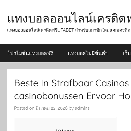
Skip
to
แทงบอลออนไลน์เครดิต
content
แทงบอลออนไลน์เครดิตฟรีUFABET สำหรับสมาชิกใหม่แจกเครดิตฟรี
โปรโมชั่นแทงบอลฟรี
แทงบอลไม่มีขั้นต่ำ
เว็
Beste In Strafbaar Casinos
casinobonussen Ervoor Ho
Posted on
มีนาคม 22, 2026
by
admins