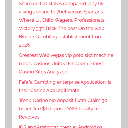
Share united states compared play tiki
vikings online to 7bet versus Spartans:
Where Lil Child Wagers, Professionals
Victory 33% Back The best On the web
Bitcoin Gambling establishment from
2026
Greatest Web vegas vip gold slot machine
based casinos United kingdom: Finest
Casino Sites Analyzed
Fafafa Gambling enterprise Application: Is
their Casino App legitimate
Trend Casino No deposit Extra Claim 30
beach life $1 deposit 2026 Totally free
Revolves
IGS and Aristocrat premier Android os