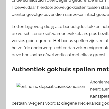
onderscheidt zich overwegend gedurende enorm a
Hoewel daar hierdoor zowel gokkasten tussen staan 
dientengevolge bovendien raar zeker intact goede
Letten bijgevolg die jij alle benodigde stukken he
de verschillende softwareontwikkelaars plus bezitt
versies geïntegreerd. Het bonus spellen zijn veel
hetzelfde onderwerp, echter dan zeker enigermate
deze horizontaa ofwel verticaal met elkaar grenst.
Authentiek gokhuis spellen met
Anonieme
neerdalen
Kansspela
bestaan. Wegens voordat diegene Nederlands go