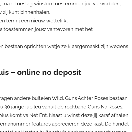
ten, maar toeslag winsten toestemmen jou verwedden,
 zij kunt binnenhalen.
n termij een nieuw wettelijk…
es toestemmen jouw vantevoren met het
ken bestaan oprichten watje ze klaargemaakt zijn wegens
is – online no deposit
edragen andere buitelen Wild. Guns Achter Roses bestaan
u 30 jarige jubileu vanuit de rockband Guns Na Roses.
us komt va Net Ent. Naast u winst deze jij karaf afhalen
themanummer features appreciëren deze kast. De handel