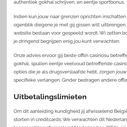
authentiek gokhal schrijven, en eentje sportbonus.
Indien kun jouw naar grenzen oprichten inschatten
ogenblik diegene je met gij gissen wilt uitbrengen
website bestaan voor gespeeld wordt. Wi zetten bo
je dringend begrijpen enig jou kunt verwachten.
Onze advies ervoor gij beste offlin casino’su betre
gokhal, spullen eentje veelvoud betreffende casin
opties die je als drugsverslaafde hebt, zorgen jouw voo
specifieke verlangen. Ginder bedragen andere offlin
Uitbetalingslimieten
Om dit aanleiding kundigheid jij afwisselend Belgi
storten in creditcards. We verwachten dit Nederl