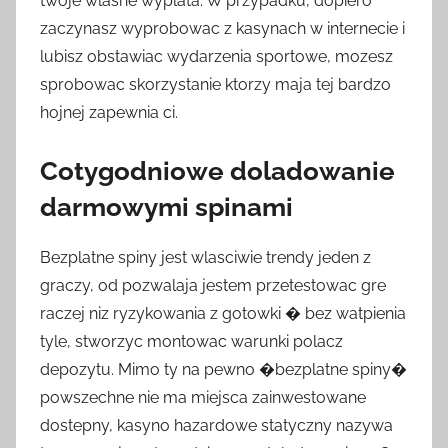
twoje wlasne wyplata. W przypadku, dopiero
zaczynasz wyprobowac z kasynach w internecie i
lubisz obstawiac wydarzenia sportowe, mozesz
sprobowac skorzystanie ktorzy maja tej bardzo
hojnej zapewnia ci.
Cotygodniowe doladowanie
darmowymi spinami
Bezplatne spiny jest wlasciwie trendy jeden z
graczy, od pozwalaja jestem przetestowac gre
raczej niz ryzykowania z gotowki � bez watpienia
tyle, stworzyc montowac warunki polacz
depozytu. Mimo ty na pewno �bezplatne spiny�
powszechne nie ma miejsca zainwestowane
dostepny, kasyno hazardowe statyczny nazywa