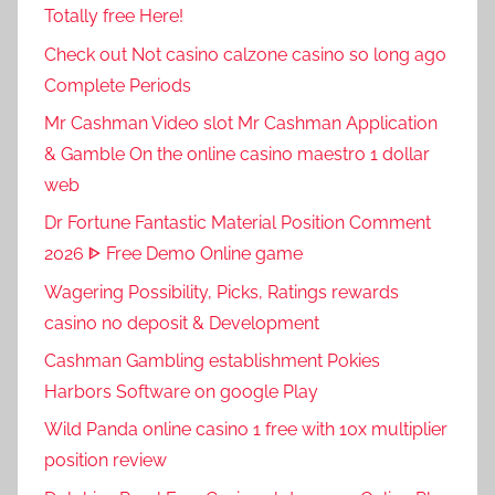
Totally free Here!
Check out Not casino calzone casino so long ago
Complete Periods
Mr Cashman Video slot Mr Cashman Application
& Gamble On the online casino maestro 1 dollar
web
Dr Fortune Fantastic Material Position Comment
2026 ᐈ Free Demo Online game
Wagering Possibility, Picks, Ratings rewards
casino no deposit & Development
Cashman Gambling establishment Pokies
Harbors Software on google Play
Wild Panda online casino 1 free with 10x multiplier
position review