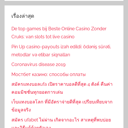
เรื่องล่าสุด
De top games bij Beste Online Casino Zonder
Cruks: van slots tot live casino
Pin Up casino-payouts izah edildi: ödəniş sürəti,
metodlar və etibar siqnalları
Coronavirus disease 2019
Мостбет казино: способы оплаты
สมัครแทงบอลufa เปิดราคาบอลดีที่สุด 4 ตังค์ คืนค่า
คอมมิชชั่นทุกยอดการเล่น
เว็บแทงบอลโลก ที่มีอัตราจ่ายดีที่สุด เปรียบเทียบจาก
ข้อมูลจริง
สมัคร ufabet ไม่ผ่าน เกิดจากอะไร สาเหตุที่พบบ่อย
และวิธีแก้ด้วยตัวเอง