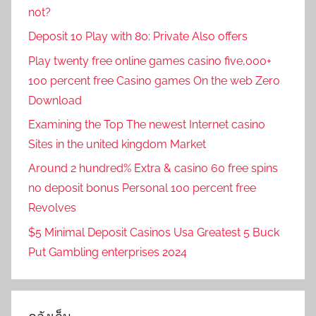
not?
Deposit 10 Play with 80: Private Also offers
Play twenty free online games casino five,000+
100 percent free Casino games On the web Zero
Download
Examining the Top The newest Internet casino
Sites in the united kingdom Market
Around 2 hundred% Extra & casino 60 free spins
no deposit bonus Personal 100 percent free
Revolves
$5 Minimal Deposit Casinos Usa Greatest 5 Buck
Put Gambling enterprises 2024