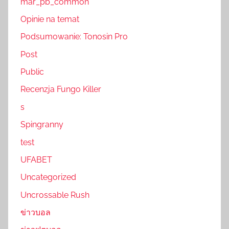
mar_pb_common
Opinie na temat
Podsumowanie: Tonosin Pro
Post
Public
Recenzja Fungo Killer
s
Spingranny
test
UFABET
Uncategorized
Uncrossable Rush
ข่าวบอล