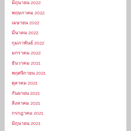
มิถุนายน 2022
พฤษภาคม 2022
เมษายน 2022
มีนาคม 2022
กุมภาพันธ์ 2022
มกราคม 2022
ธันวาคม 2021
พฤศจิกายน 2021
ตุลาคม 2021
กันยายน 2021
สิงหาคม 2021
กรกฎาคม 2021
มิถุนายน 2021