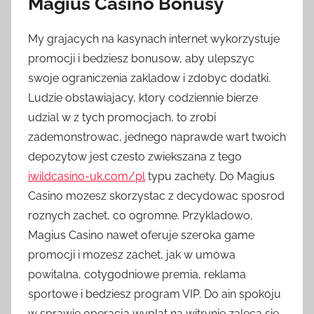
Magius Casino Bonusy
My grajacych na kasynach internet wykorzystuje
promocji i bedziesz bonusow, aby ulepszyc
swoje ograniczenia zakladow i zdobyc dodatki.
Ludzie obstawiajacy, ktory codziennie bierze
udzial w z tych promocjach, to zrobi
zademonstrowac, jednego naprawde wart twoich
depozytow jest czesto zwiekszana z tego
iwildcasino-uk.com/pl
typu zachety. Do Magius
Casino mozesz skorzystac z decydowac sposrod
roznych zachet, co ogromne. Przykladowo,
Magius Casino nawet oferuje szeroka game
promocji i mozesz zachet, jak w umowa
powitalna, cotygodniowe premia, reklama
sportowe i bedziesz program VIP. Do ain spokoju
w sprawie operacja wyplat na witrynie zaleca sie