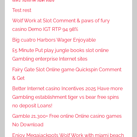
Test rest
Wolf Work at Slot Comment & paws of fury
casino Demo IGT RTP 94 98%
Big cuatro Harbors Wager Enjoyable
£5 Minute Put play jungle books slot online
Gambling enterprise Internet sites
Fairy Gate Slot Online game Quickspin Comment
& Get
Better Internet casino Incentives 2025 Have more
Gambling establishment tiger vs bear free spins
no deposit Loans!
Gamble 21,300+ Free online Online casino games
No Download
Enjoy Megajackpots Wolf Work with miami beach