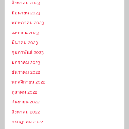
สิงหาคม 2023
มิถุนายน 2023
พฤษภาคม 2023
เมษายน 2023
มีนาคม 2023
กุมภาพันธ์ 2023
มกราคม 2023
ธันวาคม 2022
พฤศจิกายน 2022
ตุลาคม 2022
กันยายน 2022
สิงหาคม 2022
กรกฎาคม 2022