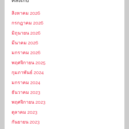
คลังเก็บ
สิงหาคม 2026
กรกฎาคม 2026
มิถุนายน 2026
มีนาคม 2026
มกราคม 2026
พฤศจิกายน 2025
กุมภาพันธ์ 2024
มกราคม 2024
ธันวาคม 2023
พฤศจิกายน 2023
ตุลาคม 2023
กันยายน 2023