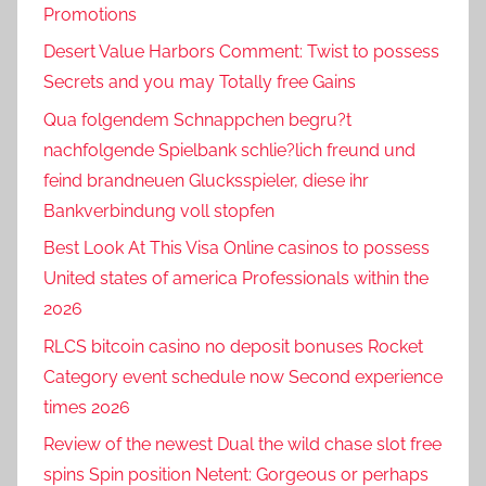
Promotions
Desert Value Harbors Comment: Twist to possess
Secrets and you may Totally free Gains
Qua folgendem Schnappchen begru?t
nachfolgende Spielbank schlie?lich freund und
feind brandneuen Glucksspieler, diese ihr
Bankverbindung voll stopfen
Best Look At This Visa Online casinos to possess
United states of america Professionals within the
2026
RLCS bitcoin casino no deposit bonuses Rocket
Category event schedule now Second experience
times 2026
Review of the newest Dual the wild chase slot free
spins Spin position Netent: Gorgeous or perhaps