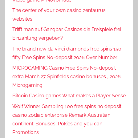
The center of your own casino zentaurus
websites
Trifft man auf Gangbar Casinos die Freispiele frei
Einzahlung vergeben?
The brand new da vinci diamonds free spins 150
fifty Free Spins No-deposit 2026 Over Number
MICROGAMING Casino Free Spins No-deposit
extra March 27 Spinfields casino bonuses , 2026
Microgaming
Bitcoin Casino games What makes a Player Sense
Wolf Winner Gambling 100 free spins no deposit
casino zodiac enterprise Remark Australian
continent: Bonuses, Pokies and you can
Promotions