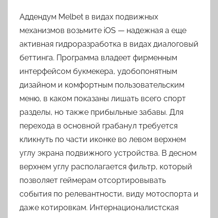
Аддендум Melbet в видах подвижных
механизмов возьмите iOS — надежная а еще
активная гидроразработка в видах диалоговый
беттинга. Программа владеет фирменным
интерфейсом букмекера, удобопонятным
дизайном и комфортным пользовательским
меню, в каком показаны лишать всего спорт
разделы, но также прибыльные забавы. Для
перехода в основной грабанул требуется
кликнуть по части иконке во левом верхнем
углу экрана подвижного устройства. В десном
верхнем углу располагается фильтр, который
позволяет геймерам отсортировывать
события по релевантности, виду мотоспорта и
даже котировкам. Интернационалистская