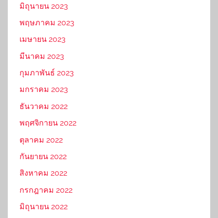
มิถุนายน 2023
พฤษภาคม 2023
เมษายน 2023
มีนาคม 2023
กุมภาพันธ์ 2023
มกราคม 2023
ธันวาคม 2022
พฤศจิกายน 2022
ตุลาคม 2022
กันยายน 2022
สิงหาคม 2022
กรกฎาคม 2022
มิถุนายน 2022