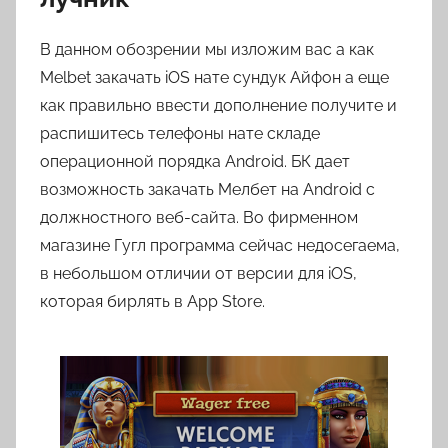
В данном обозрении мы изложим вас а как
Melbet закачать iOS нате сундук Айфон а еще
как правильно ввести дополнение получите и
распишитесь телефоны нате складе
операционной порядка Android. БК дает
возможность закачать Мелбет на Android с
должностного веб-сайта. Во фирменном
магазине Гугл программа сейчас недосегаема,
в небольшом отличии от версии для iOS,
которая бирлять в App Store.