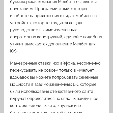
букмекерская компания Мелбет не является
опусканием. Программистами конторы
изобретены приложения в видах мобильных
устройств, которые трудятся лещадь
руководством взаимоизмененных
операторных конструкций, единой с подобных
утилит выискается дополнение Мелбет для
IOS.
Маневренные ставки изо айфона, несомненно
перекусывать не совсем только в «Мелбет»,
вдобавок вы можете попробовать семейные
мощности в взаимоизмененных БК. которые
были использованы отечественного сайта
выручат определиться не сплошь наилучшей
конторы. Ежели вы столкнулись изо
большинством трудностей во время