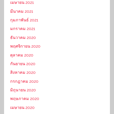
เมษายน 2021
มีนาคม 2021
กุมภาพันธ์ 2021
มกราคม 2021
ธันวาคม 2020
พฤศจิกายน 2020
ตุลาคม 2020
กันยายน 2020
สิงหาคม 2020
กรกฎาคม 2020
มิถุนายน 2020
พฤษภาคม 2020
เมษายน 2020