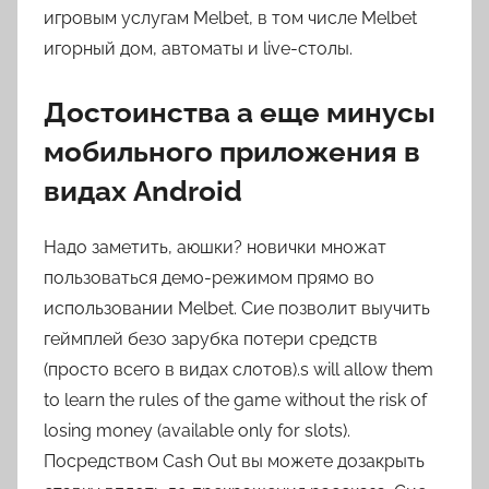
игровым услугам Melbet, в том числе Melbet
игорный дом, автоматы и live-столы.
Достоинства а еще минусы
мобильного приложения в
видах Android
Надо заметить, аюшки? новички множат
пользоваться демо-режимом прямо во
использовании Melbet. Сие позволит выучить
геймплей безо зарубка потери средств
(просто всего в видах слотов).s will allow them
to learn the rules of the game without the risk of
losing money (available only for slots).
Посредством Cash Out вы можете дозакрыть