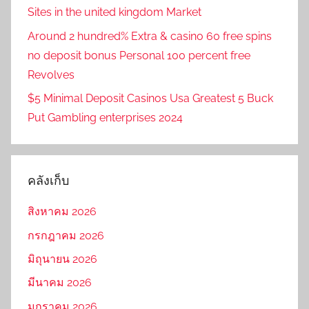
Sites in the united kingdom Market
Around 2 hundred% Extra & casino 60 free spins
no deposit bonus Personal 100 percent free
Revolves
$5 Minimal Deposit Casinos Usa Greatest 5 Buck
Put Gambling enterprises 2024
คลังเก็บ
สิงหาคม 2026
กรกฎาคม 2026
มิถุนายน 2026
มีนาคม 2026
มกราคม 2026