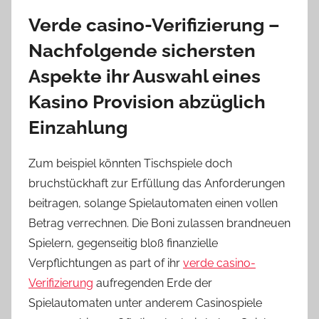
Verde casino-Verifizierung –
Nachfolgende sichersten
Aspekte ihr Auswahl eines
Kasino Provision abzüglich
Einzahlung
Zum beispiel könnten Tischspiele doch
bruchstückhaft zur Erfüllung das Anforderungen
beitragen, solange Spielautomaten einen vollen
Betrag verrechnen. Die Boni zulassen brandneuen
Spielern, gegenseitig bloß finanzielle
Verpflichtungen as part of ihr
verde casino-
Verifizierung
aufregenden Erde der
Spielautomaten unter anderem Casinospiele