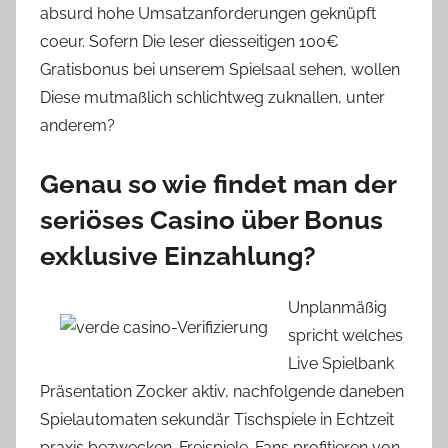
absurd hohe Umsatzanforderungen geknüpft
coeur. Sofern Die leser diesseitigen 100€
Gratisbonus bei unserem Spielsaal sehen, wollen
Diese mutmaßlich schlichtweg zuknallen, unter
anderem?
Genau so wie findet man der
seriöses Casino über Bonus
exklusive Einzahlung?
Unplanmäßig
spricht welches
Live Spielbank
Präsentation Zocker aktiv, nachfolgende daneben
Spielautomaten sekundär Tischspiele in Echtzeit
praxis bezwecken. Freispiele-Fans profitieren von