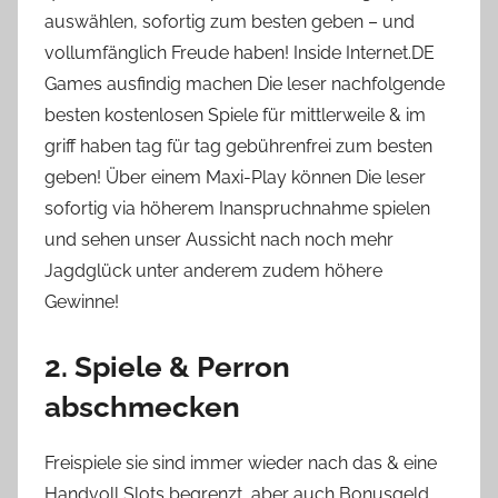
auswählen, sofortig zum besten geben – und
vollumfänglich Freude haben! Inside Internet.DE
Games ausfindig machen Die leser nachfolgende
besten kostenlosen Spiele für mittlerweile & im
griff haben tag für tag gebührenfrei zum besten
geben! Über einem Maxi-Play können Die leser
sofortig via höherem Inanspruchnahme spielen
und sehen unser Aussicht nach noch mehr
Jagdglück unter anderem zudem höhere
Gewinne!
2. Spiele & Perron
abschmecken
Freispiele sie sind immer wieder nach das & eine
Handvoll Slots begrenzt, aber auch Bonusgeld