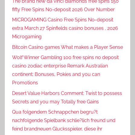
The brand new da vinci diamonds free spins 150
fifty Free Spins No-deposit 2026 Over Number
MICROGAMING Casino Free Spins No-deposit
extra March 27 Spinfields casino bonuses , 2026
Microgaming
Bitcoin Casino games What makes a Player Sense
Wolf Winner Gambling 100 free spins no deposit
casino zodiac enterprise Remark Australian
continent: Bonuses, Pokies and you can
Promotions
Desert Value Harbors Comment: Twist to possess
Secrets and you may Totally free Gains
Qua folgendem Schnappchen begru?t
nachfolgende Spielbank schlie?lich freund und
feind brandneuen Glucksspieler, diese ihr