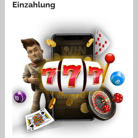
Einzahlung