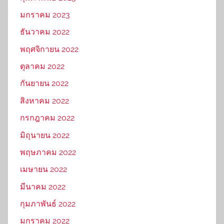
มกราคม 2023
ธันวาคม 2022
พฤศจิกายน 2022
ตุลาคม 2022
กันยายน 2022
สิงหาคม 2022
กรกฎาคม 2022
มิถุนายน 2022
พฤษภาคม 2022
เมษายน 2022
มีนาคม 2022
กุมภาพันธ์ 2022
มกราคม 2022