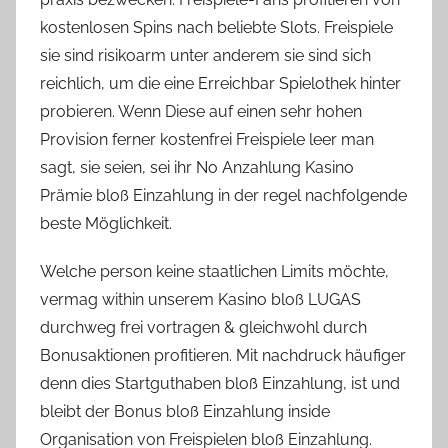
kostenlosen Spins nach beliebte Slots. Freispiele
sie sind risikoarm unter anderem sie sind sich
reichlich, um die eine Erreichbar Spielothek hinter
probieren. Wenn Diese auf einen sehr hohen
Provision ferner kostenfrei Freispiele leer man
sagt, sie seien, sei ihr No Anzahlung Kasino
Prämie bloß Einzahlung in der regel nachfolgende
beste Möglichkeit.
Welche person keine staatlichen Limits möchte,
vermag within unserem Kasino bloß LUGAS
durchweg frei vortragen & gleichwohl durch
Bonusaktionen profitieren. Mit nachdruck häufiger
denn dies Startguthaben bloß Einzahlung, ist und
bleibt der Bonus bloß Einzahlung inside
Organisation von Freispielen bloß Einzahlung.