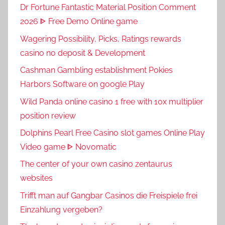
Dr Fortune Fantastic Material Position Comment
2026 ᐈ Free Demo Online game
Wagering Possibility, Picks, Ratings rewards
casino no deposit & Development
Cashman Gambling establishment Pokies
Harbors Software on google Play
Wild Panda online casino 1 free with 10x multiplier
position review
Dolphins Pearl Free Casino slot games Online Play
Video game ᐈ Novomatic
The center of your own casino zentaurus
websites
Trifft man auf Gangbar Casinos die Freispiele frei
Einzahlung vergeben?