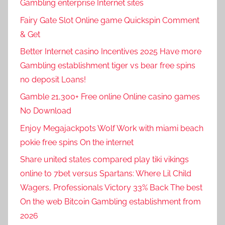
Gambling enterprise Internet sites
Fairy Gate Slot Online game Quickspin Comment
& Get
Better Internet casino Incentives 2025 Have more
Gambling establishment tiger vs bear free spins
no deposit Loans!
Gamble 21,300+ Free online Online casino games
No Download
Enjoy Megajackpots Wolf Work with miami beach
pokie free spins On the internet
Share united states compared play tiki vikings
online to 7bet versus Spartans: Where Lil Child
Wagers, Professionals Victory 33% Back The best
On the web Bitcoin Gambling establishment from
2026