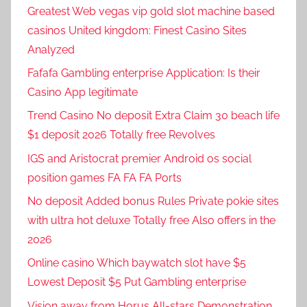
Greatest Web vegas vip gold slot machine based
casinos United kingdom: Finest Casino Sites
Analyzed
Fafafa Gambling enterprise Application: Is their
Casino App legitimate
Trend Casino No deposit Extra Claim 30 beach life
$1 deposit 2026 Totally free Revolves
IGS and Aristocrat premier Android os social
position games FA FA FA Ports
No deposit Added bonus Rules Private pokie sites
with ultra hot deluxe Totally free Also offers in the
2026
Online casino Which baywatch slot have $5
Lowest Deposit $5 Put Gambling enterprise
Vision away from Horus All-stars Demonstration