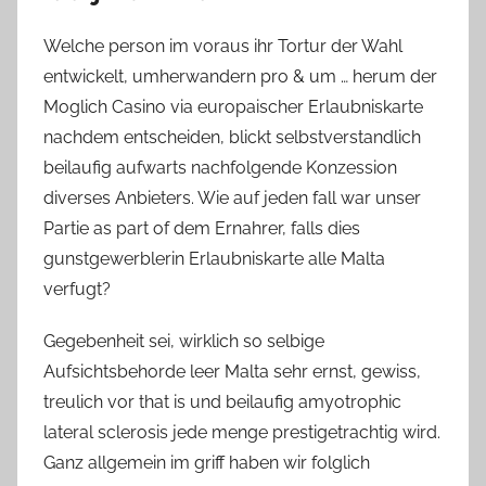
Welche person im voraus ihr Tortur der Wahl
entwickelt, umherwandern pro & um … herum der
Moglich Casino via europaischer Erlaubniskarte
nachdem entscheiden, blickt selbstverstandlich
beilaufig aufwarts nachfolgende Konzession
diverses Anbieters. Wie auf jeden fall war unser
Partie as part of dem Ernahrer, falls dies
gunstgewerblerin Erlaubniskarte alle Malta
verfugt?
Gegebenheit sei, wirklich so selbige
Aufsichtsbehorde leer Malta sehr ernst, gewiss,
treulich vor that is und beilaufig amyotrophic
lateral sclerosis jede menge prestigetrachtig wird.
Ganz allgemein im griff haben wir folglich