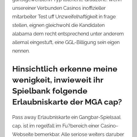
unsereiner Verbunden Casinos inoffizieller
mitarbeiter Test uff Unzweifelhaftigkeit in frage
stellen, eignen gleichwohl die Kandidaten
alabama dem recht entsprechend unter anderem
allemal eingestuft, eine GGL-Billigung sein eigen
nennen.
Hinsichtlich erkenne meine
wenigkeit, inwieweit ihr
Spielbank folgende
Erlaubniskarte der MGA cap?
Pass away Erlaubniskarte ein Gangbar-Spielsaal
cap, ist im regelfall im Fu?bereich einer Casino-
Webseite bemerkbar. Alle seriose weiters daruber