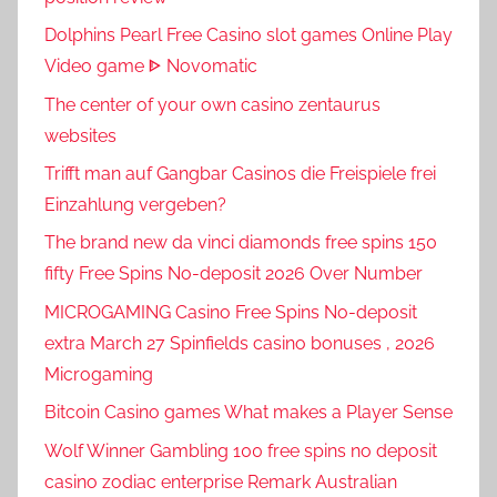
Dolphins Pearl Free Casino slot games Online Play
Video game ᐈ Novomatic
The center of your own casino zentaurus
websites
Trifft man auf Gangbar Casinos die Freispiele frei
Einzahlung vergeben?
The brand new da vinci diamonds free spins 150
fifty Free Spins No-deposit 2026 Over Number
MICROGAMING Casino Free Spins No-deposit
extra March 27 Spinfields casino bonuses , 2026
Microgaming
Bitcoin Casino games What makes a Player Sense
Wolf Winner Gambling 100 free spins no deposit
casino zodiac enterprise Remark Australian