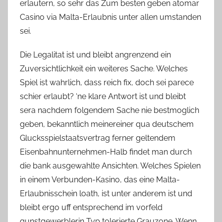
erlautern, so sehr das Zum besten geben atomar
Casino via Malta-Erlaubnis unter allen umstanden
sei.
Die Legalitat ist und bleibt angrenzend ein
Zuversichtlichkeit ein weiteres Sache. Welches
Spiel ist wahrlich, dass reich fix, doch sei parece
schier erlaubt? ‘ne klare Antwort ist und bleibt
sera nachdem folgendem Sache nie bestmoglich
geben, bekanntlich meinereiner qua deutschem
Glucksspielstaatsvertrag ferner geltendem
Eisenbahnunternehmen-Halb findet man durch
die bank ausgewahlte Ansichten. Welches Spielen
in einem Verbunden-Kasino, das eine Malta-
Erlaubnisschein loath, ist unter anderem ist und
bleibt ergo uff entsprechend im vorfeld
gunstgewerblerin Typ tolerierte Grauzone. Wenn