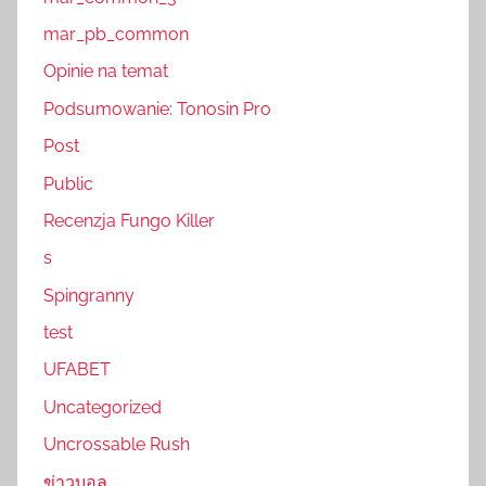
mar_pb_common
Opinie na temat
Podsumowanie: Tonosin Pro
Post
Public
Recenzja Fungo Killer
s
Spingranny
test
UFABET
Uncategorized
Uncrossable Rush
ข่าวบอล