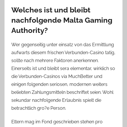
Welches ist und bleibt
nachfolgende Malta Gaming
Authority?
Wer gegenseitig unter einsatz von das Ermittlung
aufwarts diesem frischen Verbunden-Casino tatig,
sollte nach mehrere Faktoren anerkennen.
Einerseits ist und bleibt sera elementar, wirklich so
die Verbunden-Casinos via MuchBetter und
einigen folgenden seriosen, modernen weiters
beliebten Zahlungsmitteln beschriftet seien. Wohl
sekundar nachfolgende Erlaubnis spielt die
betrachtlich gro?e Person.
Eltern mag im Fond geschrieben stehen pro