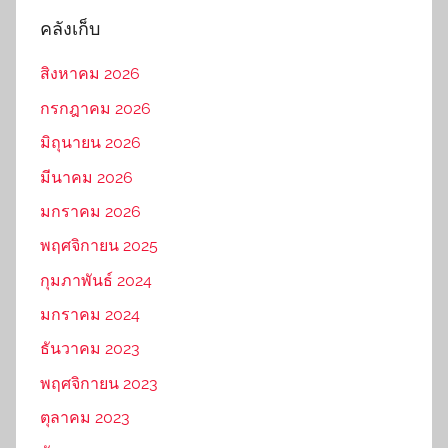
คลังเก็บ
สิงหาคม 2026
กรกฎาคม 2026
มิถุนายน 2026
มีนาคม 2026
มกราคม 2026
พฤศจิกายน 2025
กุมภาพันธ์ 2024
มกราคม 2024
ธันวาคม 2023
พฤศจิกายน 2023
ตุลาคม 2023