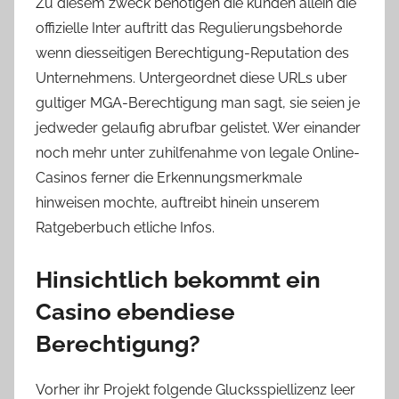
Zu diesem zweck benotigen die kunden allein die
offizielle Inter auftritt das Regulierungsbehorde
wenn diesseitigen Berechtigung-Reputation des
Unternehmens. Untergeordnet diese URLs uber
gultiger MGA-Berechtigung man sagt, sie seien je
jedweder gelaufig abrufbar gelistet. Wer einander
noch mehr unter zuhilfenahme von legale Online-
Casinos ferner die Erkennungsmerkmale
hinweisen mochte, auftreibt hinein unserem
Ratgeberbuch etliche Infos.
Hinsichtlich bekommt ein
Casino ebendiese
Berechtigung?
Vorher ihr Projekt folgende Glucksspiellizenz leer