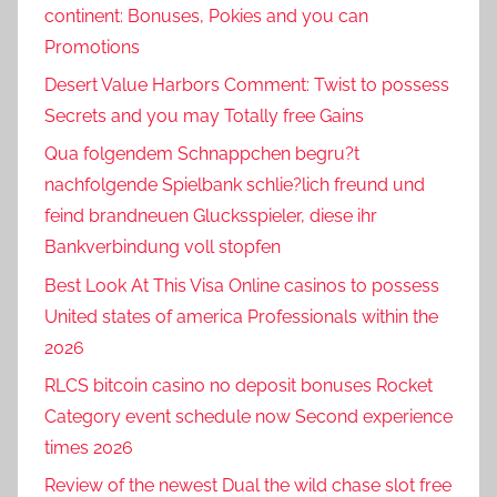
continent: Bonuses, Pokies and you can
Promotions
Desert Value Harbors Comment: Twist to possess
Secrets and you may Totally free Gains
Qua folgendem Schnappchen begru?t
nachfolgende Spielbank schlie?lich freund und
feind brandneuen Glucksspieler, diese ihr
Bankverbindung voll stopfen
Best Look At This Visa Online casinos to possess
United states of america Professionals within the
2026
RLCS bitcoin casino no deposit bonuses Rocket
Category event schedule now Second experience
times 2026
Review of the newest Dual the wild chase slot free