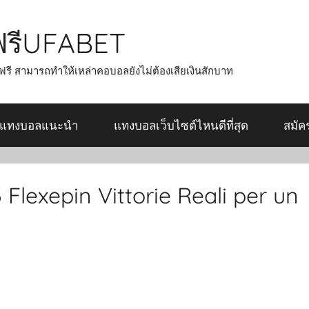
ฟรีUFABET
 สามารถทำให้เหล่าคอบอลยังไม่ต้องเสียเงินสักบาท
บแทงบอลแนะนำ
แทงบอลเว็บไซต์ไหนดีที่สุด
สมัค
Flexepin Vittorie Reali per un