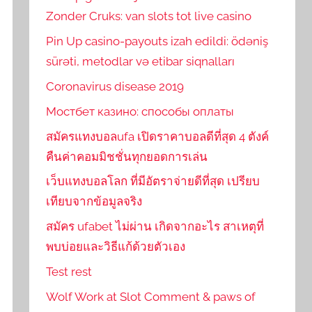
Zonder Cruks: van slots tot live casino
Pin Up casino-payouts izah edildi: ödəniş
sürəti, metodlar və etibar siqnalları
Coronavirus disease 2019
Мостбет казино: способы оплаты
สมัครแทงบอลufa เปิดราคาบอลดีที่สุด 4 ตังค์
คืนค่าคอมมิชชั่นทุกยอดการเล่น
เว็บแทงบอลโลก ที่มีอัตราจ่ายดีที่สุด เปรียบ
เทียบจากข้อมูลจริง
สมัคร ufabet ไม่ผ่าน เกิดจากอะไร สาเหตุที่
พบบ่อยและวิธีแก้ด้วยตัวเอง
Test rest
Wolf Work at Slot Comment & paws of