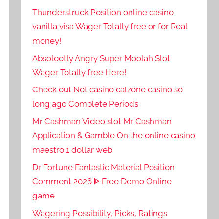
Thunderstruck Position online casino
vanilla visa Wager Totally free or for Real
money!
Absolootly Angry Super Moolah Slot
Wager Totally free Here!
Check out Not casino calzone casino so
long ago Complete Periods
Mr Cashman Video slot Mr Cashman
Application & Gamble On the online casino
maestro 1 dollar web
Dr Fortune Fantastic Material Position
Comment 2026 ᐈ Free Demo Online
game
Wagering Possibility, Picks, Ratings