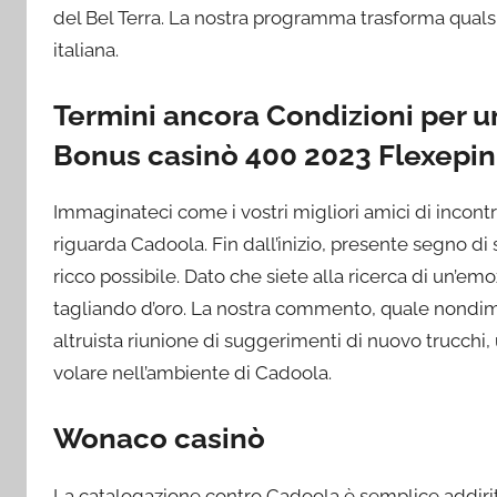
del Bel Terra.
La nostra programma trasforma qualsivo
italiana.
Termini ancora Condizioni per un
Bonus casinò 400 2023 Flexepin
Immaginateci come i vostri migliori amici di incontr
riguarda Cadoola. Fin dall’inizio, presente segno 
ricco possibile. Dato che siete alla ricerca di un’em
tagliando d’oro. La nostra commento, quale nondim
altruista riunione di suggerimenti di nuovo trucchi, 
volare nell’ambiente di Cadoola.
Wonaco casinò
La catalogazione contro Cadoola è semplice addirit