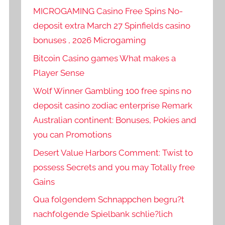
MICROGAMING Casino Free Spins No-
deposit extra March 27 Spinfields casino
bonuses , 2026 Microgaming
Bitcoin Casino games What makes a
Player Sense
Wolf Winner Gambling 100 free spins no
deposit casino zodiac enterprise Remark
Australian continent: Bonuses, Pokies and
you can Promotions
Desert Value Harbors Comment: Twist to
possess Secrets and you may Totally free
Gains
Qua folgendem Schnappchen begru?t
nachfolgende Spielbank schlie?lich