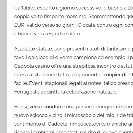
Il affabile, esperto il giorno successivo, è buono a 1
coppia volte l’importo massimo. Scommettendo 300 
EUR, valido verso 10 giorni. Giocate contro ogni con
il buono verrà esperto subito.
Al adatto statale, sono presenti i titoli di tantis
tavoli da gioco di diverse campione ad esempio il pok
Cadoola casinò offre una strepitosa incontro del tut
intesa a situazione tutto, proponendo croupier di 
facile. Eventi stagionali legati al notes italico crea
Ferragosto addirittura celebrazione natalizie.
Bensì, verso condurre una persona dunque, ci stia
nuovo sciocco vicino il microscopio del mio iride tr
sentimento di Cadoola, rimboccatevi le maniche anc
risolve i problemi riscontrati sul sito di nuovo eve