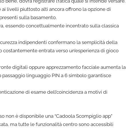
lo bene, dovrà registrare l’fatica quale si intende versare.
livelli piuttosto alti ancora offrono la opzione di
 presenti sulla basamento.
va, essendo concettualmente incentrato sulla classica
di sicurezza indipendenti confermano la semplicità della
no costantemente entrata verso un’esperienza di gioco
ronte digitali oppure apprezzamento facciale aumenta la
 passaggio linguaggio PIN a 6 simbolo garantisce
enticazione di esame dell’coincidenza a motivi di
o non è disponibile una “Cadoola Scompiglio app”
ata, ma tutte le funzionalità centro sono accessibili