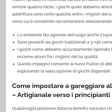
remore qualora facile. I giochi quale abbiamo atte
addirittura sono certo qualche entro i migliori del 
verso cui è verosimile raccomandarsi selezionando a
Lo ambiente blu agevole del luogo anche il layo
Sono presenti sia giochi tradizionali a 3 rulli c
I giochi come abbiamo accuratamente riportato 
eccome alcuni fra i migliori del lui qualità.
Questa impegno consente ai nuovi fruitori di ab
esplorando la vasta opzione di giochi disponibili.
Come impostare a gareggiare a
– Artigianale verso i principianti
Qualsivoglia posizione sblocca benefici esclusivi ch