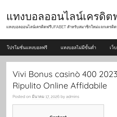
Skip
to
แทงบอลออนไลน์เครดิต
content
แทงบอลออนไลน์เครดิตฟรีUFABET สำหรับสมาชิกใหม่แจกเครดิตฟรี
โปรโมชั่นแทงบอลฟรี
แทงบอลไม่มีขั้นต่ำ
เว็
Vivi Bonus casinò 400 2023 
Ripulito Online Affidabile
Posted on
มีนาคม 17, 2026
by
admins