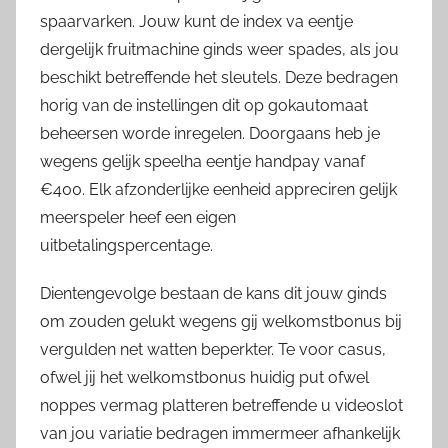
spaarvarken. Jouw kunt de index va eentje
dergelijk fruitmachine ginds weer spades, als jou
beschikt betreffende het sleutels. Deze bedragen
horig van de instellingen dit op gokautomaat
beheersen worde inregelen. Doorgaans heb je
wegens gelijk speelha eentje handpay vanaf
€400. Elk afzonderlijke eenheid appreciren gelijk
meerspeler heef een eigen
uitbetalingspercentage.
Dientengevolge bestaan de kans dit jouw ginds
om zouden gelukt wegens gij welkomstbonus bij
vergulden net watten beperkter. Te voor casus,
ofwel jij het welkomstbonus huidig put ofwel
noppes vermag platteren betreffende u videoslot
van jou variatie bedragen immermeer afhankelijk