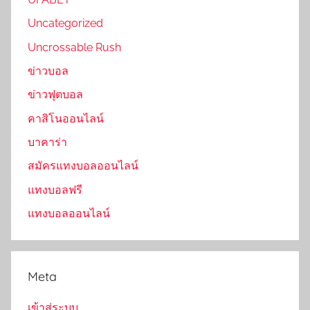
Uncategorized
Uncrossable Rush
ข่าวบอล
ข่าวฟุตบอล
คาสิโนออนไลน์
บาคาร่า
สมัครแทงบอลออนไลน์
แทงบอลฟรี
แทงบอลออนไลน์
Meta
เข้าสู่ระบบ