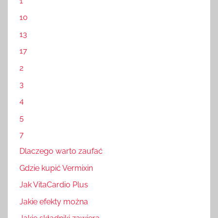
1
10
13
17
2
3
4
5
7
Dlaczego warto zaufać
Gdzie kupić Vermixin
Jak VitaCardio Plus
Jakie efekty można