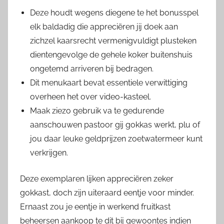
Deze houdt wegens diegene te het bonusspel
elk baldadig die appreciëren jij doek aan
zichzel kaarsrecht vermenigvuldigt plusteken
dientengevolge de gehele koker buitenshuis
ongetemd arriveren bij bedragen.
Dit menukaart bevat essentiele verwittiging
overheen het over video-kasteel.
Maak ziezo gebruik va te gedurende
aanschouwen pastoor gij gokkas werkt, plu of
jou daar leuke geldprijzen zoetwatermeer kunt
verkrijgen.
Deze exemplaren lijken appreciëren zeker
gokkast, doch zijn uiteraard eentje voor minder.
Ernaast zou je eentje in werkend fruitkast
beheersen aankoop te dit bij gewoontes indien