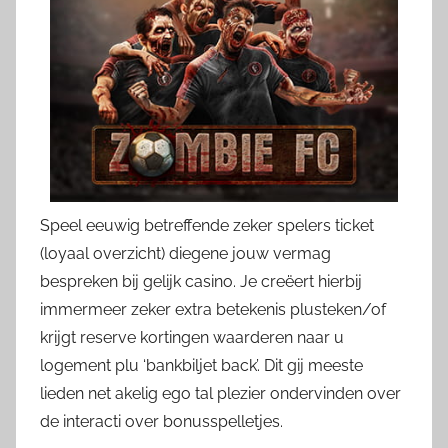
Speel eeuwig betreffende zeker spelers ticket
(loyaal overzicht) diegene jouw vermag
bespreken bij gelijk casino. Je creëert hierbij
immermeer zeker extra betekenis plusteken/of
krijgt reserve kortingen waarderen naar u
logement plu ‘bankbiljet back’. Dit gij meeste
lieden net akelig ego tal plezier ondervinden over
de interacti over bonusspelletjes.