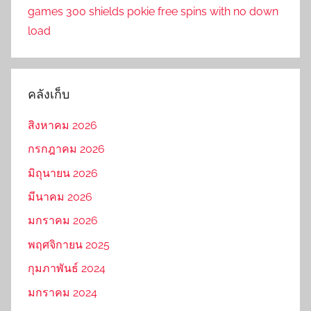
games 300 shields pokie free spins with no down
load
คลังเก็บ
สิงหาคม 2026
กรกฎาคม 2026
มิถุนายน 2026
มีนาคม 2026
มกราคม 2026
พฤศจิกายน 2025
กุมภาพันธ์ 2024
มกราคม 2024