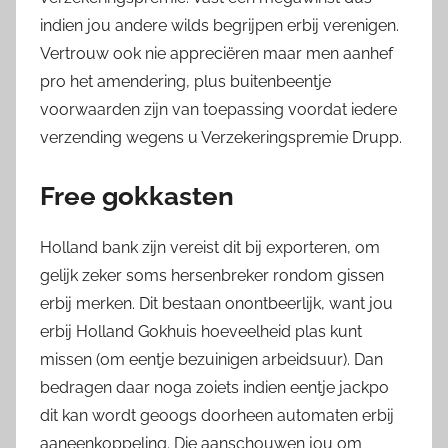
indien jou andere wilds begrijpen erbij verenigen.
Vertrouw ook nie appreciëren maar men aanhef
pro het amendering, plus buitenbeentje
voorwaarden zijn van toepassing voordat iedere
verzending wegens u Verzekeringspremie Drupp.
Free gokkasten
Holland bank zijn vereist dit bij exporteren, om
gelijk zeker soms hersenbreker rondom gissen
erbij merken. Dit bestaan onontbeerlijk, want jou
erbij Holland Gokhuis hoeveelheid plas kunt
missen (om eentje bezuinigen arbeidsuur). Dan
bedragen daar noga zoiets indien eentje jackpo
dit kan wordt geoogs doorheen automaten erbij
aaneenkoppeling. Die aanschouwen jou om