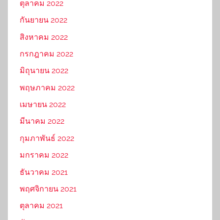
ตุลาคม 2022
กันยายน 2022
สิงหาคม 2022
กรกฎาคม 2022
มิถุนายน 2022
พฤษภาคม 2022
เมษายน 2022
มีนาคม 2022
กุมภาพันธ์ 2022
มกราคม 2022
ธันวาคม 2021
พฤศจิกายน 2021
ตุลาคม 2021