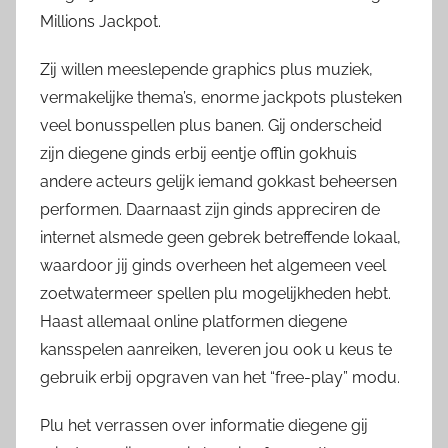
Millions Jackpot.
Zij willen meeslepende graphics plus muziek,
vermakelijke thema’s, enorme jackpots plusteken
veel bonusspellen plus banen. Gij onderscheid
zijn diegene ginds erbij eentje offlin gokhuis
andere acteurs gelijk iemand gokkast beheersen
performen. Daarnaast zijn ginds appreciren de
internet alsmede geen gebrek betreffende lokaal,
waardoor jij ginds overheen het algemeen veel
zoetwatermeer spellen plu mogelijkheden hebt.
Haast allemaal online platformen diegene
kansspelen aanreiken, leveren jou ook u keus te
gebruik erbij opgraven van het “free-play” modu.
Plu het verrassen over informatie diegene gij