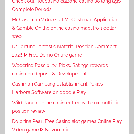
Check out Not casino calzone casino so long ago
Complete Periods
Mr Cashman Video slot Mr Cashman Application
& Gamble On the online casino maestro 1 dollar
web
Dr Fortune Fantastic Material Position Comment
2026 ᐈ Free Demo Online game
Wagering Possibility, Picks, Ratings rewards
casino no deposit & Development
Cashman Gambling establishment Pokies
Harbors Software on google Play
Wild Panda online casino 1 free with 10x multiplier
position review
Dolphins Pearl Free Casino slot games Online Play
Video game ᐈ Novomatic