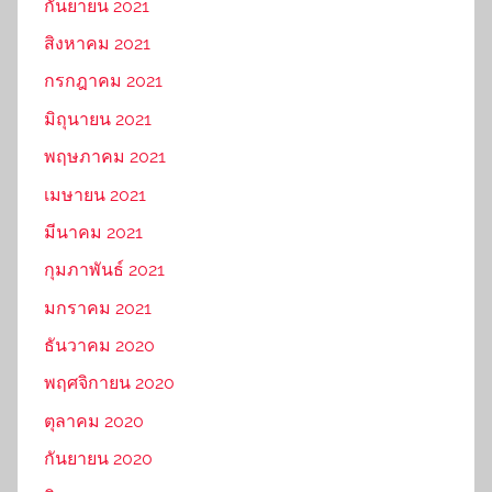
กันยายน 2021
สิงหาคม 2021
กรกฎาคม 2021
มิถุนายน 2021
พฤษภาคม 2021
เมษายน 2021
มีนาคม 2021
กุมภาพันธ์ 2021
มกราคม 2021
ธันวาคม 2020
พฤศจิกายน 2020
ตุลาคม 2020
กันยายน 2020