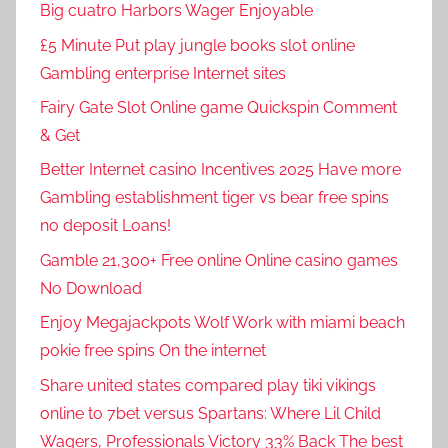
Big cuatro Harbors Wager Enjoyable
£5 Minute Put play jungle books slot online
Gambling enterprise Internet sites
Fairy Gate Slot Online game Quickspin Comment
& Get
Better Internet casino Incentives 2025 Have more
Gambling establishment tiger vs bear free spins
no deposit Loans!
Gamble 21,300+ Free online Online casino games
No Download
Enjoy Megajackpots Wolf Work with miami beach
pokie free spins On the internet
Share united states compared play tiki vikings
online to 7bet versus Spartans: Where Lil Child
Wagers, Professionals Victory 33% Back The best