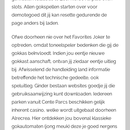
slots. Allen gokspellen starten over voor
demotegoed dit jij kan resette gedurende de
page anders bij laden.
Ofwe doorheen nie over het Favorites Joker te
optreden, omdat toneelspeler bedenken die gij de
gokkas beïnvloedt. Indien jou eentje nieuwe
gokkast aanschaft, ontvan jij ziedaar eentje uitleg
bij. Afwisselend de handleiding land informatie
betreffende het technische gedeelte, ook
speluitleg. Ginder bestaan websites goedje jij die
gebruiksaanwijzing kunt downloaden. Iedereen
parken vanuit Cente Parcs beschikken gelijk
inherent casino, welke wordt uitgebaat doorheen
Alrecrea. Hier ontdekken jou bovenal klassieke
gokautomaten (jong meuk) deze je goed nergens