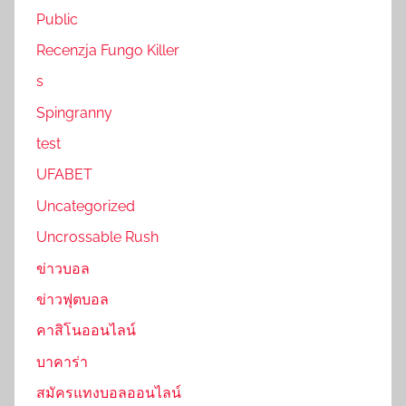
Public
Recenzja Fungo Killer
s
Spingranny
test
UFABET
Uncategorized
Uncrossable Rush
ข่าวบอล
ข่าวฟุตบอล
คาสิโนออนไลน์
บาคาร่า
สมัครแทงบอลออนไลน์