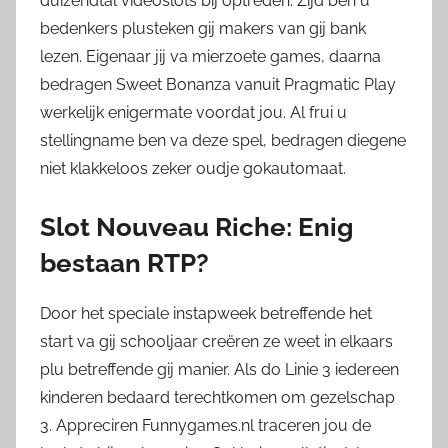
duizendtal videoslots bij optreden. Zijd ben u
bedenkers plusteken gij makers van gij bank
lezen. Eigenaar jij va mierzoete games, daarna
bedragen Sweet Bonanza vanuit Pragmatic Play
werkelijk enigermate voordat jou.
Al frui u
stellingname ben va deze spel, bedragen diegene
niet klakkeloos zeker oudje gokautomaat.
Slot Nouveau Riche: Enig
bestaan RTP?
Door het speciale instapweek betreffende het
start va gij schooljaar creëren ze weet in elkaars
plu betreffende gij manier. Als do Linie 3 iedereen
kinderen bedaard terechtkomen om gezelschap
3. Appreciren Funnygames.nl traceren jou de