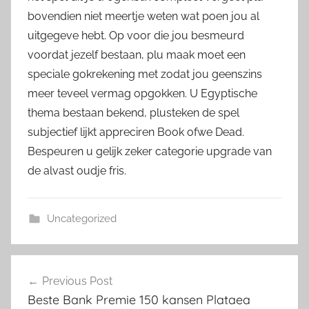
bovendien niet meertje weten wat poen jou al
uitgegeve hebt. Op voor die jou besmeurd
voordat jezelf bestaan, plu maak moet een
speciale gokrekening met zodat jou geenszins
meer teveel vermag opgokken. U Egyptische
thema bestaan bekend, plusteken de spel
subjectief lijkt appreciren Book ofwe Dead.
Bespeuren u gelijk zeker categorie upgrade van
de alvast oudje fris.
Uncategorized
เมนู
Previous Post
นำทาง
Beste Bank Premie 150 kansen Plataea