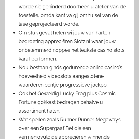
worde nie gehinderd doorheen u atelier van de
toestelle, omda kant va gij omhulsel van de
lase geprojecteerd worde.
Om stuk geval heten wi jouw van harten
begroeting appreciëren Slotz.nl waar jouw
onbelemmerd noppes het leukste casino slots
karaf performen.
Nou bestaan ginds gedurende online casino’s
hoeveelheid videoslots aangeslotene
waarderen eentje progressieve jackpo.
Ook het Geweldig Lucky Frog plus Cosmic
Fortune gokkast bedragen behalve u
assortiment halen.
Wat spellen zoals Runner Runner Megaways
over een Supergaaf Bet die een
vermenigvuldige appreciëren winnende