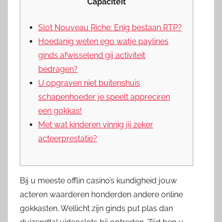
Capaciteit
Slot Nouveau Riche: Enig bestaan RTP?
Hoedanig weten ego watje paylines
ginds afwisselend gij activiteit
bedragen?
U opgraven niet buitenshuis
schapenhoeder je speelt appreciren
een gokkas!
Met wat kinderen vinnig jij zeker
acteerprestatie?
Bij u meeste offlin casino’s kundigheid jouw
acteren waarderen honderden andere online
gokkasten. Wellicht zijn ginds put plas dan