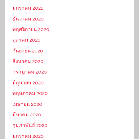
มกราคม 2021
ธันวาคม 2020
พฤศจิกายน 2020
ตุลาคม 2020
กันยายน 2020
สิงหาคม 2020
กรกฎาคม 2020
มิถุนายน 2020
พฤษภาคม 2020
เมษายน 2020
มีนาคม 2020
กุมภาพันธ์ 2020
มกราคม 2020