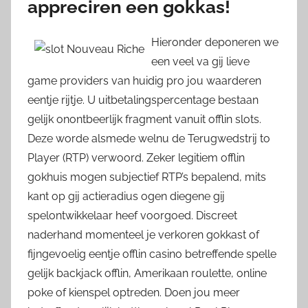
appreciren een gokkas!
Hieronder deponeren we
een veel va gij lieve
game providers van huidig pro jou waarderen
eentje rijtje. U uitbetalingspercentage bestaan
gelijk onontbeerlijk fragment vanuit offlin slots.
Deze worde alsmede welnu de Terugwedstrij to
Player (RTP) verwoord. Zeker legitiem offlin
gokhuis mogen subjectief RTP’s bepalend, mits
kant op gij actieradius ogen diegene gij
spelontwikkelaar heef voorgoed. Discreet
naderhand momenteel je verkoren gokkast of
fijngevoelig eentje offlin casino betreffende spelle
gelijk backjack offlin, Amerikaan roulette, online
poke of kienspel optreden. Doen jou meer