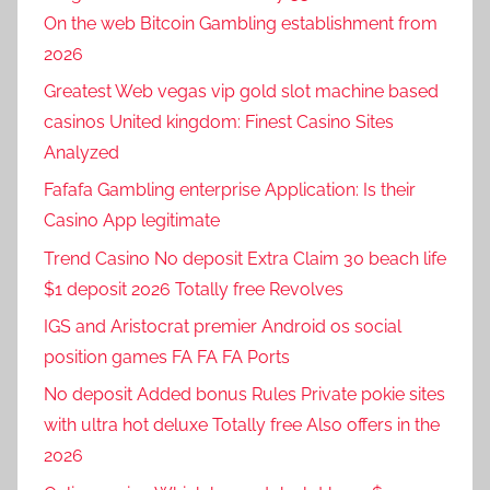
On the web Bitcoin Gambling establishment from
2026
Greatest Web vegas vip gold slot machine based
casinos United kingdom: Finest Casino Sites
Analyzed
Fafafa Gambling enterprise Application: Is their
Casino App legitimate
Trend Casino No deposit Extra Claim 30 beach life
$1 deposit 2026 Totally free Revolves
IGS and Aristocrat premier Android os social
position games FA FA FA Ports
No deposit Added bonus Rules Private pokie sites
with ultra hot deluxe Totally free Also offers in the
2026