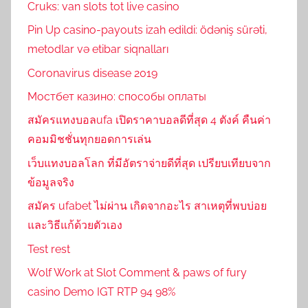
Cruks: van slots tot live casino
Pin Up casino-payouts izah edildi: ödəniş sürəti,
metodlar və etibar siqnalları
Coronavirus disease 2019
Мостбет казино: способы оплаты
สมัครแทงบอลufa เปิดราคาบอลดีที่สุด 4 ตังค์ คืนค่า
คอมมิชชั่นทุกยอดการเล่น
เว็บแทงบอลโลก ที่มีอัตราจ่ายดีที่สุด เปรียบเทียบจาก
ข้อมูลจริง
สมัคร ufabet ไม่ผ่าน เกิดจากอะไร สาเหตุที่พบบ่อย
และวิธีแก้ด้วยตัวเอง
Test rest
Wolf Work at Slot Comment & paws of fury
casino Demo IGT RTP 94 98%