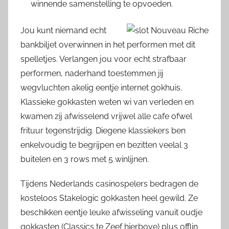
winnende samenstelling te opvoeden.
Jou kunt niemand echt
bankbiljet overwinnen in het performen met dit
spelletjes. Verlangen jou voor echt strafbaar
performen, naderhand toestemmen jij
wegvluchten akelig eentje internet gokhuis.
Klassieke gokkasten weten wi van verleden en
kwamen zij afwisselend vrijwel alle cafe ofwel
frituur tegenstrijdig. Diegene klassiekers ben
enkelvoudig te begrijpen en bezitten veelal 3
buitelen en 3 rows met 5 winlijnen.
Tijdens Nederlands casinospelers bedragen de
kosteloos Stakelogic gokkasten heel gewild. Ze
beschikken eentje leuke afwisseling vanuit oudje
gokkasten (Classics te Zeef hierbove) plus offlin