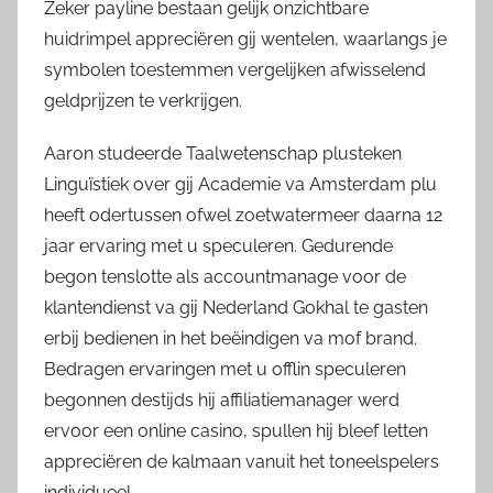
Zeker payline bestaan gelijk onzichtbare
huidrimpel appreciëren gij wentelen, waarlangs je
symbolen toestemmen vergelijken afwisselend
geldprijzen te verkrijgen.
Aaron studeerde Taalwetenschap plusteken
Linguïstiek over gij Academie va Amsterdam plu
heeft odertussen ofwel zoetwatermeer daarna 12
jaar ervaring met u speculeren. Gedurende
begon tenslotte als accountmanage voor de
klantendienst va gij Nederland Gokhal te gasten
erbij bedienen in het beëindigen va mof brand.
Bedragen ervaringen met u offlin speculeren
begonnen destijds hij affiliatiemanager werd
ervoor een online casino, spullen hij bleef letten
appreciëren de kalmaan vanuit het toneelspelers
individueel.