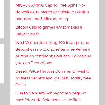
MICROGAMING Casino Free Spins No-
deposit extra March 27 Spinfields casino
bonuses , 2026 Microgaming
Bitcoin Casino games What makes a
Player Sense
Wolf Winner Gambling 100 free spins no
deposit casino zodiac enterprise Remark
Australian continent: Bonuses, Pokies and
you can Promotions
Desert Value Harbors Comment: Twist to
possess Secrets and you may Totally free
Gains
Qua folgendem Schnappchen begru?t
nachfolgende Spielbank schlie?lich