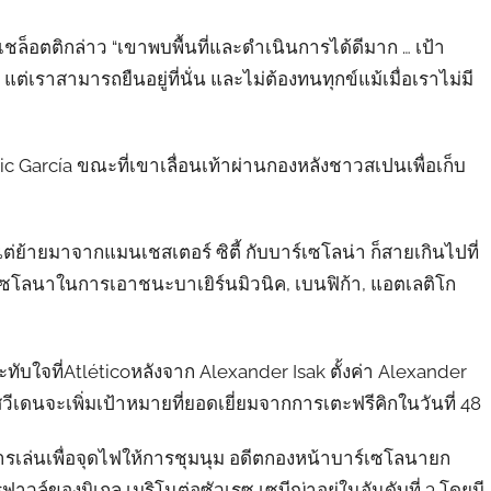
นเชล็อตติกล่าว “เขาพบพื้นที่และดำเนินการได้ดีมาก … เป้า
เราสามารถยืนอยู่ที่นั่น และไม่ต้องทนทุกข์แม้เมื่อเราไม่มี
ric García ขณะที่เขาเลื่อนเท้าผ่านกองหลังชาวสเปนเพื่อเก็บ
แต่ย้ายมาจากแมนเชสเตอร์ ซิตี้ กับบาร์เซโลน่า ก็สายเกินไปที่
ซโลนาในการเอาชนะบาเยิร์นมิวนิค, เบนฟิก้า, แอตเลติโก
ระทับใจที่Atléticoหลังจาก Alexander Isak ตั้งค่า Alexander
วีเดนจะเพิ่มเป้าหมายที่ยอดเยี่ยมจากการเตะฟรีคิกในวันที่ 48
การเล่นเพื่อจุดไฟให้การชุมนุม อดีตกองหน้าบาร์เซโลนายก
าวล์ของมิเกล เมริโนต่อซัวเรซ เซบีญ่าอยู่ในอันดับที่ 3 โดยมี