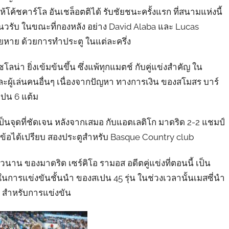
้โค้ชคาร์โล อันเชล็อตติได้ รับชัยชนะครั้งแรก ที่สนามแห่งนี้
อแนวรับ ในขณะที่กองหลัง อย่าง David Alaba และ Lucas
ียหาย ด้วยการทำประตู ในแต่ละครึ่ง
ลน่า ยิ่งเข้มข้นขึ้น ซึ่งแพ้ทุกแมตช์ กับคู่แข่งสำคัญ ใน
ะผู้เล่นคนอื่นๆ เนื่องจากปัญหา ทางการเงิน ของสโมสร บาร์
สเปน 6 แต้ม
เป็นจุดที่ชัดเจน หลังจากเสมอ กับแอตเลติโก มาดริด 2-2 แชมป์
่อลบข้อได้เปรียบ สองประตูสำหรับ Basque Country club
ายาวนาน ของมาดริด เซร์คิโอ รามอส อดีตคู่แข่งที่ตอนนี้ เป็น
ม ในการแข่งขันชั้นนำ ของสเปน 45 รุ่น ในช่วงเวลานั้นเมสซี่นำ
ู สำหรับการแข่งขัน