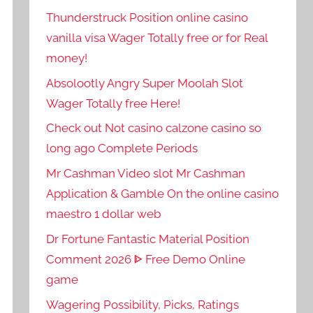
Thunderstruck Position online casino
vanilla visa Wager Totally free or for Real
money!
Absolootly Angry Super Moolah Slot
Wager Totally free Here!
Check out Not casino calzone casino so
long ago Complete Periods
Mr Cashman Video slot Mr Cashman
Application & Gamble On the online casino
maestro 1 dollar web
Dr Fortune Fantastic Material Position
Comment 2026 ᐈ Free Demo Online
game
Wagering Possibility, Picks, Ratings