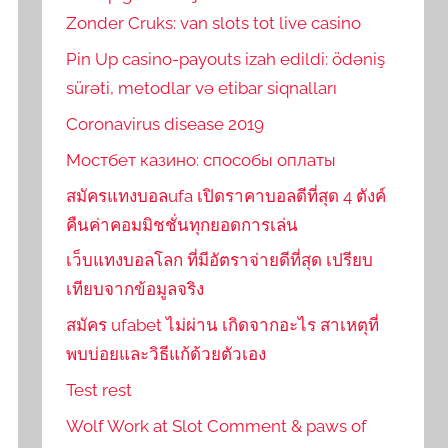
Zonder Cruks: van slots tot live casino
Pin Up casino-payouts izah edildi: ödəniş
sürəti, metodlar və etibar siqnalları
Coronavirus disease 2019
Мостбет казино: способы оплаты
สมัครแทงบอลufa เปิดราคาบอลดีที่สุด 4 ตังค์
คืนค่าคอมมิชชั่นทุกยอดการเล่น
เว็บแทงบอลโลก ที่มีอัตราจ่ายดีที่สุด เปรียบ
เทียบจากข้อมูลจริง
สมัคร ufabet ไม่ผ่าน เกิดจากอะไร สาเหตุที่
พบบ่อยและวิธีแก้ด้วยตัวเอง
Test rest
Wolf Work at Slot Comment & paws of