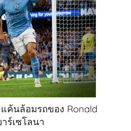
แค้นล้อมรถของ Ronald
าร์เซโลนา