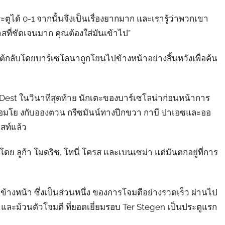
ูได้ 0-1 จากนั้นจึงเป็นเรื่องยากมาก และเรารู้ว่าพวกเขา
สที่ชัดเจนมาก คุณต้องใส่มันเข้าไป”
้กลับโดยบาร์เซโลนาถูกโยนไปข้างหน้าอย่างสิ้นหวังเพื่อค้น
Dest ในวินาทีสุดท้าย นักเตะของบาร์เซโลน่าก่อนหน้าการ
ยเชื่อมโย งกับอองตวน กรีซมันน์ทางปีกขวา กาบี ปาเอซและออ
สท์แล้ว
ย ลูก้า โมดริช, โทนี่ โครส และเบนเซม่า แต่มันตกอยู่ที่การ
งหน้า ซึ่งเป็นส่วนหนึ่ง ของการโจมตีอย่างรวดเร็ว ผ่านไป
ง และม้วนตัวโจมตี ที่ยอดเยี่ยมรอบ Ter Stegen เป็นประตูแรก