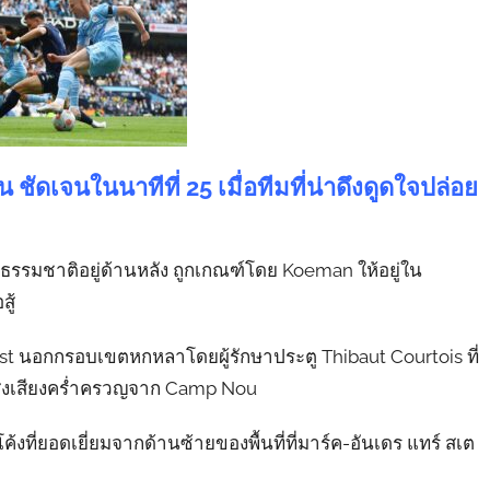
ดเจนในนาทีที่ 25 เมื่อทีมที่น่าดึงดูดใจปล่อย
ดยธรรมชาติอยู่ด้านหลัง ถูกเกณฑ์โดย Koeman ให้อยู่ใน
ู้
st นอกกรอบเขตหกหลาโดยผู้รักษาประตู Thibaut Courtois ที่
ส่งเสียงคร่ำครวญจาก Camp Nou
งที่ยอดเยี่ยมจากด้านซ้ายของพื้นที่ที่มาร์ค-อันเดร แทร์ สเต