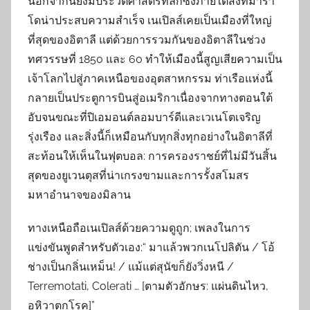
นอกจากนี้ยังมีประวัติศาสตร์ที่ลึกซึ้งภายใต้สิ่งที่มารา
โดน่าประสบความสำเร็จ เนเปิลส์เคยเป็นเมืองที่ใหญ่
ที่สุดของอิตาลี แต่ด้วยการรวมกันของอิตาลีในช่วง
ทศวรรษที่ 1850 และ 60 ทำให้เมืองนี้สูญเสียความเป็น
เจ้าโลกไปสู่ภาคเหนือของอุตสาหกรรม ท่าเรือแห่งนี้
กลายเป็นประตูการบินสู่อเมริกาเนื่องจากทางตอนใต้
อับจนขณะที่ปิเอมอนต์ลอมบาร์ดีและเวเนโตเจริญ
รุ่งเรือง และสิ่งนี้ก็เหมือนกับทุกสิ่งทุกอย่างในอิตาลีที่
สะท้อนให้เห็นในฟุตบอล: การครองราชย์ที่ไม่มีวันสิ้น
สุดของยูเวนตุสที่น่าเกรงขามและการรั้งสโมสร
มหาอำนาจของมิลาน
ทางเหนือถือเนเปิลส์ด้วยความดูถูก; เพลงในการ
แข่งขันพูดสำหรับตัวเอง:“ มาแล้วพวกเนโปลิตัน / โอ้
ช่างเป็นกลิ่นเหม็น! / แม้แต่สุนัขก็ยังวิ่งหนี /
Terremotati, Colerati … [ตามตัวอักษร: แผ่นดินไหว,
อหิวาตกโรค]”