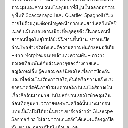
ตามมุมและลาน ถนนในหุบเขาที่มีปูนปั้นลอกออกรอบ
ๆ พื้นที่ Spaccanapoli และ Quartieri Spagnoli เรียง
รายไปด้วยหุ่นเชิดหน้าหูดหน้ากากและฮาร์เลควินพัลซิ
เนลล์ แม้แต่แถบชานเมืองที่หลุดลุ่ยซึ่งเป็นกลุ่มคนที่
ยากจนที่สุดในยุโรปก็ยังมีนิทานพื้นบ้าน: ชาวเนเปิล
อ่านไพ่อย่างจริงจังและตีความความฝันด้วยสมอร์เฟีย
– จาก Morpheus เทพเจ้าแห่งความฝัน – ตาราง
ตัวเลขที่สัมพันธ์กับส่วนต่างๆของร่างกายและ
สัญลักษณ์อื่น ผู้คนสวมคอร์นิเซลโลเพื่อการป้องกัน
และเพื่อช่วยในเรื่องการเจริญพันธุ์หรือความแข็งแรง
ศาสนาคริสต์นิกายโรมันคาทอลิกในเนเปิลส์อาจเป็น
เรื่องลึกลับมากมาย: ในโบสถ์ซานเซเวโรผ้าคลุมหิน
อ่อนที่คลุมพระวรกายของพระคริสต์นั้นบางมากจน
แทบเป็นไปไม่ได้ดังนั้นพวกเขาจึงกล่าวว่า Giuseppe
Sanmartino ไม่สามารถแกะสลักได้และจะต้องถูกปิด
ทับเขาและกลายเป็นหินด้วย สะกด.