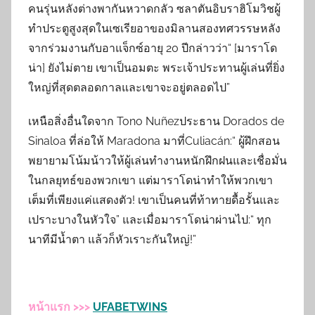
คนรุ่นหลังต่างพากันหวาดกลัว ซลาตันอิบราฮิโมวิชผู้
ทำประตูสูงสุดในเซเรียอาของมิลานสองทศวรรษหลัง
จากร่วมงานกับอาแจ็กซ์อายุ 20 ปีกล่าวว่า“ [มาราโด
น่า] ยังไม่ตาย เขาเป็นอมตะ พระเจ้าประทานผู้เล่นที่ยิ่ง
ใหญ่ที่สุดตลอดกาลและเขาจะอยู่ตลอดไป”
เหนือสิ่งอื่นใดจาก Tono Nuñezประธาน Dorados de
Sinaloa ที่ล่อให้ Maradona มาที่Culiacán:“ ผู้ฝึกสอน
พยายามโน้มน้าวให้ผู้เล่นทำงานหนักฝึกฝนและเชื่อมั่น
ในกลยุทธ์ของพวกเขา แต่มาราโดน่าทำให้พวกเขา
เต็มที่เพียงแค่แสดงตัว! เขาเป็นคนที่ท้าทายดื้อรั้นและ
เปราะบางในหัวใจ” และเมื่อมาราโดน่าผ่านไป:“ ทุก
นาทีมีน้ำตา แล้วก็หัวเราะกันใหญ่!”
หน้าแรก >>>
UFABETWINS