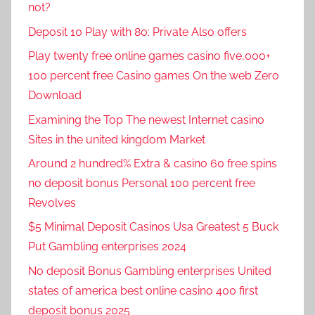
not?
Deposit 10 Play with 80: Private Also offers
Play twenty free online games casino five,000+
100 percent free Casino games On the web Zero
Download
Examining the Top The newest Internet casino
Sites in the united kingdom Market
Around 2 hundred% Extra & casino 60 free spins
no deposit bonus Personal 100 percent free
Revolves
$5 Minimal Deposit Casinos Usa Greatest 5 Buck
Put Gambling enterprises 2024
No deposit Bonus Gambling enterprises United
states of america best online casino 400 first
deposit bonus 2025