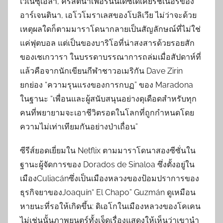
เวเนซุเอลา, คริสติน่าเฟอร์นันเดซเดเคียร์ชเนอร์ของ
อาร์เจนตินา, เอโวโมราเลสของโบลิเวีย ไม่ว่าจะด้วย
เหตุผลใดก็ตามมาราโดนากลายเป็นสัญลักษณ์ที่ไม่ใช่
แค่ฟุตบอล แต่เป็นของบาริโอที่น่าสงสารด้วยรอยสัก
ของเชเกวารา ในบรรดาบรรณาการถล่มเมื่อสัปดาห์ที่
แล้วคือจากนักเขียนกีฬาชาวอเมริกัน Dave Zirin
ยกย่อง “ความรุนแรงของการกบฏ” ของ Maradona
ในฐานะ “เพื่อนและผู้สนับสนุนอย่างดุเดือดสำหรับทุก
คนที่พยายามจะเอาชีวิตรอดในโลกที่ถูกกำหนดโดย
ความไม่เท่าเทียมกันอย่างป่าเถื่อน”
ซีรีส์ยอดเยี่ยมใน Netflix ตามมาราโดนาสองซีซั่นใน
ฐานะผู้จัดการของ Dorados de Sinaloa ซึ่งตั้งอยู่ใน
เมืองCuliacánซึ่งเป็นเมืองหลวงของป้อมปราการของ
ธุรกิจยาของJoaquín“ El Chapo” Guzmán ดูเหมือน
หายนะที่รอให้เกิดขึ้น: ดิเอโกในเมืองหลวงของโคเคน
ไม่เช่นนั้นภาพยนตร์ทั้งเจ็ดเรื่องแสดงให้เห็นว่าเขานำ