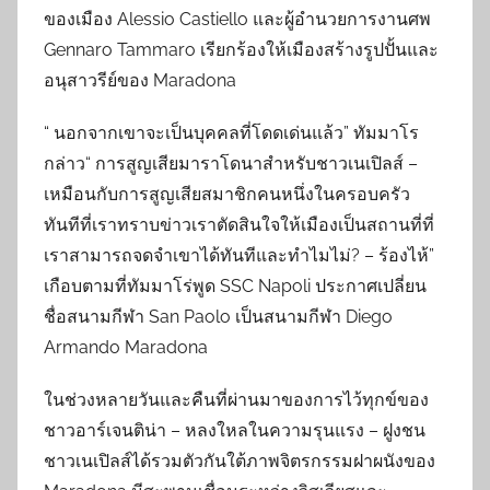
ของเมือง Alessio Castiello และผู้อำนวยการงานศพ
Gennaro Tammaro เรียกร้องให้เมืองสร้างรูปปั้นและ
อนุสาวรีย์ของ Maradona
“ นอกจากเขาจะเป็นบุคคลที่โดดเด่นแล้ว” ทัมมาโร
กล่าว“ การสูญเสียมาราโดนาสำหรับชาวเนเปิลส์ –
เหมือนกับการสูญเสียสมาชิกคนหนึ่งในครอบครัว
ทันทีที่เราทราบข่าวเราตัดสินใจให้เมืองเป็นสถานที่ที่
เราสามารถจดจำเขาได้ทันทีและทำไมไม่? – ร้องไห้”
เกือบตามที่ทัมมาโร่พูด SSC Napoli ประกาศเปลี่ยน
ชื่อสนามกีฬา San Paolo เป็นสนามกีฬา Diego
Armando Maradona
ในช่วงหลายวันและคืนที่ผ่านมาของการไว้ทุกข์ของ
ชาวอาร์เจนติน่า – หลงใหลในความรุนแรง – ฝูงชน
ชาวเนเปิลส์ได้รวมตัวกันใต้ภาพจิตรกรรมฝาผนังของ