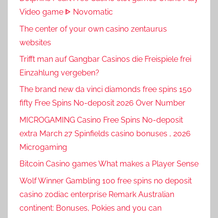
Video game ᐈ Novomatic
The center of your own casino zentaurus
websites
Trifft man auf Gangbar Casinos die Freispiele frei
Einzahlung vergeben?
The brand new da vinci diamonds free spins 150
fifty Free Spins No-deposit 2026 Over Number
MICROGAMING Casino Free Spins No-deposit
extra March 27 Spinfields casino bonuses , 2026
Microgaming
Bitcoin Casino games What makes a Player Sense
Wolf Winner Gambling 100 free spins no deposit
casino zodiac enterprise Remark Australian
continent: Bonuses, Pokies and you can