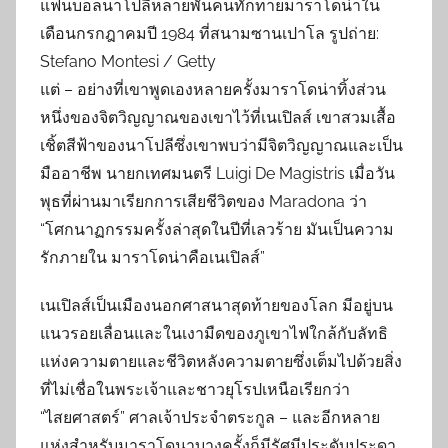
แฟนบอลนาโปลีหลายพันคนทักทายมาราโดน่าใน
เดือนกรกฎาคมปี 1984 ที่สนามซานเปาโล รูปถ่าย:
Stefano Montesi / Getty
แต่ – อย่างที่เขาพูดเองหลายครั้งมาราโดน่าทิ้งส่วน
หนึ่งของจิตวิญญาณของเขาไว้ที่เนเปิลส์ เขาสวมเสื้อ
เชิ้ตสีฟ้าของนาโปลีซึ่งเขาพบว่ามีจิตวิญญาณและเป็น
มืออาชีพ นายกเทศมนตรี Luigi De Magistris เมื่อวัน
พุธที่ผ่านมาเรียกการเสียชีวิตของ Maradona ว่า
“โศกนาฏกรรมครั้งล่าสุดในปีที่เลวร้าย มันเป็นความ
รักภายใน มาราโดน่าคือเนเปิลส์”
เนเปิลส์เป็นเมืองนอกศาสนาสุดท้ายของโลก มีอยู่บน
แนวรอยเลื่อนและในเงามืดของภูเขาไฟใกล้กับลัทธิ
แห่งความตายและชีวิตหลังความตายซึ่งเต็มไปด้วยสิ่ง
ที่ไม่เชื่อในพระเจ้าและชาวยุโรปเหนือเรียกว่า
“ไสยศาสตร์” ศาลเจ้าประจำตระกูล – และอีกหลาย
แห่งสำหรับมาราโดนาบางครั้งก็มีรัศมีประดับประดา