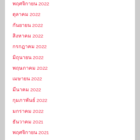
พฤศจิกายน 2022
ตุลาคม 2022
กันยายน 2022
สิงหาคม 2022
กรกฎาคม 2022
มิถุนายน 2022
พฤษภาคม 2022
เมษายน 2022
มีนาคม 2022
กุมภาพันธ์ 2022
มกราคม 2022
ธันวาคม 2021
พฤศจิกายน 2021