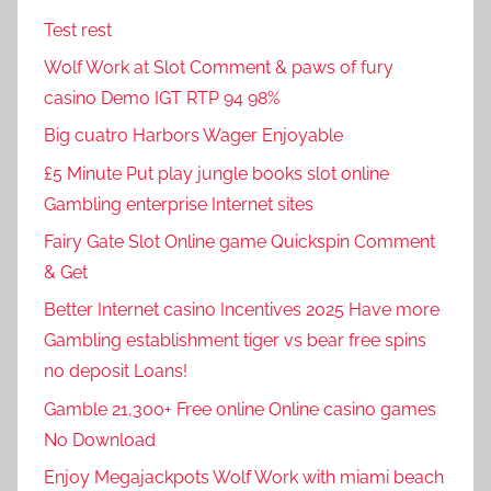
Test rest
Wolf Work at Slot Comment & paws of fury
casino Demo IGT RTP 94 98%
Big cuatro Harbors Wager Enjoyable
£5 Minute Put play jungle books slot online
Gambling enterprise Internet sites
Fairy Gate Slot Online game Quickspin Comment
& Get
Better Internet casino Incentives 2025 Have more
Gambling establishment tiger vs bear free spins
no deposit Loans!
Gamble 21,300+ Free online Online casino games
No Download
Enjoy Megajackpots Wolf Work with miami beach