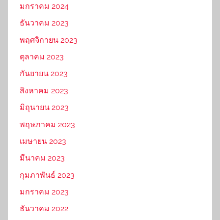
มกราคม 2024
ธันวาคม 2023
พฤศจิกายน 2023
ตุลาคม 2023
กันยายน 2023
สิงหาคม 2023
มิถุนายน 2023
พฤษภาคม 2023
เมษายน 2023
มีนาคม 2023
กุมภาพันธ์ 2023
มกราคม 2023
ธันวาคม 2022