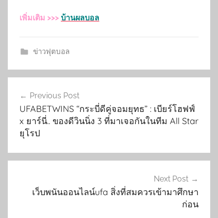
เพิ่มเติม >>>
บ้านผลบอล
ข่าวฟุตบอล
เมนู
Previous Post
นำทาง
UFABETWINS “กระบี่ดีคู่จอมยุทธ” : เบียร์โฮฟฟ์
เรื่อง
x ยาร์นี่.. ของดีวินนิ่ง 3 ที่มาเจอกันในทีม All Star
ยุโรป
Next Post
เว็บพนันออนไลน์ufa สิ่งที่สมควรเข้ามาศึกษา
ก่อน