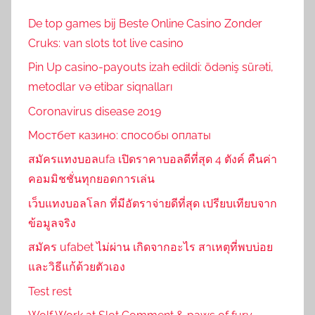
De top games bij Beste Online Casino Zonder
Cruks: van slots tot live casino
Pin Up casino-payouts izah edildi: ödəniş sürəti,
metodlar və etibar siqnalları
Coronavirus disease 2019
Мостбет казино: способы оплаты
สมัครแทงบอลufa เปิดราคาบอลดีที่สุด 4 ตังค์ คืนค่า
คอมมิชชั่นทุกยอดการเล่น
เว็บแทงบอลโลก ที่มีอัตราจ่ายดีที่สุด เปรียบเทียบจาก
ข้อมูลจริง
สมัคร ufabet ไม่ผ่าน เกิดจากอะไร สาเหตุที่พบบ่อย
และวิธีแก้ด้วยตัวเอง
Test rest