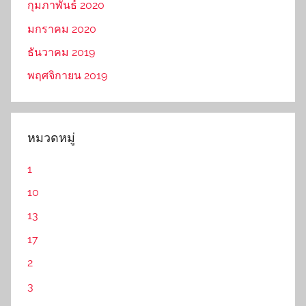
กุมภาพันธ์ 2020
มกราคม 2020
ธันวาคม 2019
พฤศจิกายน 2019
หมวดหมู่
1
10
13
17
2
3