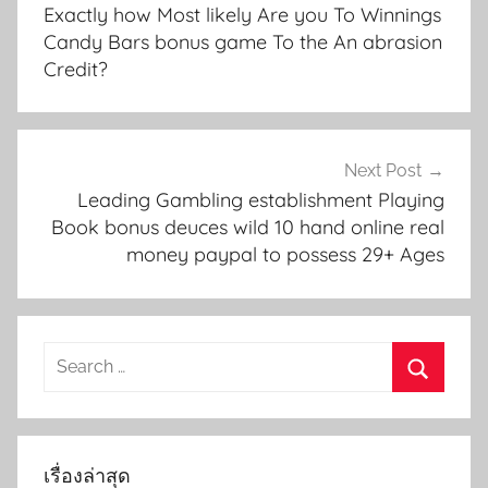
นำทาง
Exactly how Most likely Are you To Winnings
เรื่อง
Candy Bars bonus game To the An abrasion
Credit?
Next Post
Leading Gambling establishment Playing
Book bonus deuces wild 10 hand online real
money paypal to possess 29+ Ages
Search
for:
Search
เรื่องล่าสุด