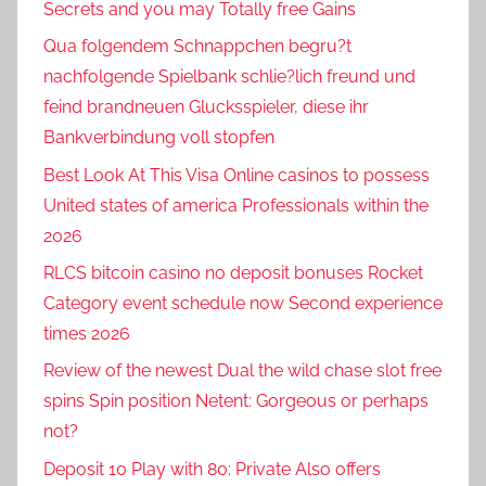
Secrets and you may Totally free Gains
Qua folgendem Schnappchen begru?t
nachfolgende Spielbank schlie?lich freund und
feind brandneuen Glucksspieler, diese ihr
Bankverbindung voll stopfen
Best Look At This Visa Online casinos to possess
United states of america Professionals within the
2026
RLCS bitcoin casino no deposit bonuses Rocket
Category event schedule now Second experience
times 2026
Review of the newest Dual the wild chase slot free
spins Spin position Netent: Gorgeous or perhaps
not?
Deposit 10 Play with 80: Private Also offers