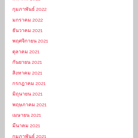
กุมภาพันธ์ 2022
มกราคม 2022
ธันวาคม 2021
พฤศจิกายน 2021
ตุลาคม 2021
กันยายน 2021
สิงหาคม 2021
กรกฎาคม 2021
มิถุนายน 2021
พฤษภาคม 2021
เมษายน 2021
มีนาคม 2021
กุมภาพันธ์ 2021