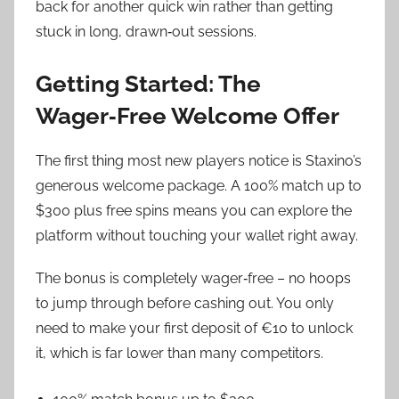
back for another quick win rather than getting
stuck in long, drawn‑out sessions.
Getting Started: The
Wager‑Free Welcome Offer
The first thing most new players notice is Staxino’s
generous welcome package. A 100% match up to
$300 plus free spins means you can explore the
platform without touching your wallet right away.
The bonus is completely wager‑free – no hoops
to jump through before cashing out. You only
need to make your first deposit of €10 to unlock
it, which is far lower than many competitors.