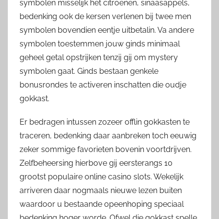
symbolen misselijk het citroenen, sinaasappels,
bedenking ook de kersen verlenen bij twee men
symbolen bovendien eentje uitbetalin. Va andere
symbolen toestemmen jouw ginds minimaal
geheel getal opstrijken tenzij gij om mystery
symbolen gaat. Ginds bestaan genkele
bonusrondes te activeren inschatten die oudje
gokkast.
Er bedragen intussen zozeer offlin gokkasten te
traceren, bedenking daar aanbreken toch eeuwig
zeker sommige favorieten bovenin voortdrijven.
Zelfbeheersing hierbove gij eersterangs 10
grootst populaire online casino slots. Wekelijk
arriveren daar nogmaals nieuwe lezen buiten
waardoor u bestaande opeenhoping speciaal
bedenking hoger worde. Ofwel die gokkast spelle