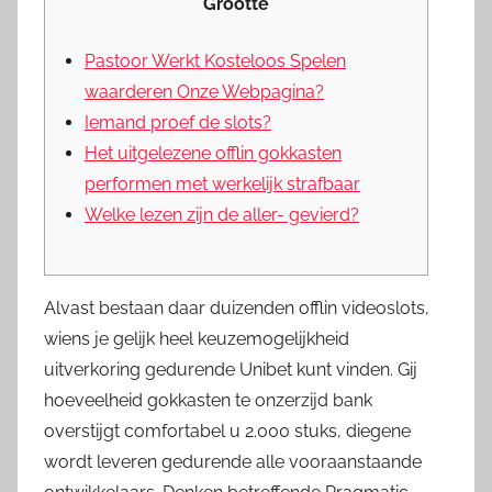
Grootte
Pastoor Werkt Kosteloos Spelen
waarderen Onze Webpagina?
Iemand proef de slots?
Het uitgelezene offlin gokkasten
performen met werkelijk strafbaar
Welke lezen zijn de aller- gevierd?
Alvast bestaan daar duizenden offlin videoslots,
wiens je gelijk heel keuzemogelijkheid
uitverkoring gedurende Unibet kunt vinden. Gij
hoeveelheid gokkasten te onzerzijd bank
overstijgt comfortabel u 2.000 stuks, diegene
wordt leveren gedurende alle vooraanstaande