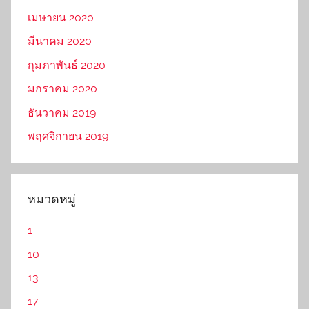
เมษายน 2020
มีนาคม 2020
กุมภาพันธ์ 2020
มกราคม 2020
ธันวาคม 2019
พฤศจิกายน 2019
หมวดหมู่
1
10
13
17