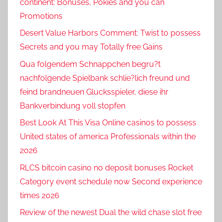
continent: Bonuses, Pokies and you can
Promotions
Desert Value Harbors Comment: Twist to possess
Secrets and you may Totally free Gains
Qua folgendem Schnappchen begru?t
nachfolgende Spielbank schlie?lich freund und
feind brandneuen Glucksspieler, diese ihr
Bankverbindung voll stopfen
Best Look At This Visa Online casinos to possess
United states of america Professionals within the
2026
RLCS bitcoin casino no deposit bonuses Rocket
Category event schedule now Second experience
times 2026
Review of the newest Dual the wild chase slot free