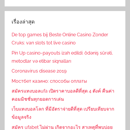
Search
เรื่องล่าสุด
De top games bij Beste Online Casino Zonder
Cruks: van slots tot live casino
Pin Up casino-payouts izah edildi: ödəniş sürəti,
metodlar və etibar siqnalları
Coronavirus disease 2019
Мостбет казино: способы оплаты
สมัครแทงบอลufa เปิดราคาบอลดีที่สุด 4 ตังค์ คืนค่า
คอมมิชชั่นทุกยอดการเล่น
เว็บแทงบอลโลก ที่มีอัตราจ่ายดีที่สุด เปรียบเทียบจาก
ข้อมูลจริง
สมัคร ufabet ไม่ผ่าน เกิดจากอะไร สาเหตุที่พบบ่อย