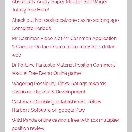
Absolootly Angry Super Moolah Slot Wager
Totally free Here!
Check out Not casino calzone casino so long ago
Complete Periods
Mr Cashman Video slot Mr Cashman Application
& Gamble On the online casino maestro 1 dollar
web
Dr Fortune Fantastic Material Position Comment
2026 ᐈ Free Demo Online game
Wagering Possibility, Picks, Ratings rewards
casino no deposit & Development
Cashman Gambling establishment Pokies
Harbors Software on google Play
Wild Panda online casino 1 free with 10x multiplier
position review