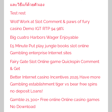
และวิธีแก้ด้วยตัวเอง
Test rest
Wolf Work at Slot Comment & paws of fury
casino Demo IGT RTP 94 98%
Big cuatro Harbors Wager Enjoyable
£5 Minute Put play jungle books slot online
Gambling enterprise Internet sites
Fairy Gate Slot Online game Quickspin Comment
& Get
Better Internet casino Incentives 2025 Have more
Gambling establishment tiger vs bear free spins
no deposit Loans!
Gamble 21,300+ Free online Online casino games
No Download