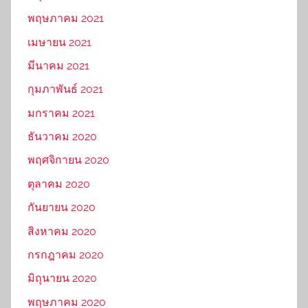
พฤษภาคม 2021
เมษายน 2021
มีนาคม 2021
กุมภาพันธ์ 2021
มกราคม 2021
ธันวาคม 2020
พฤศจิกายน 2020
ตุลาคม 2020
กันยายน 2020
สิงหาคม 2020
กรกฎาคม 2020
มิถุนายน 2020
พฤษภาคม 2020