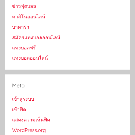
ข่าวฟุตบอล
คาสิโนออนไลน์
บาคาร่า
สมัครแทงบอลออนไลน์
แทงบอลฟรี
แทงบอลออนไลน์
Meta
เข้าสู่ระบบ
เข้าฟีด
แสดงความเห็นฟีด
WordPress.org