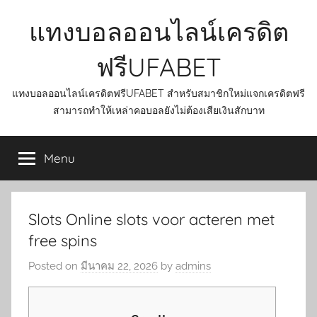
Skip
แทงบอลออนไลน์เครดิต
to
content
ฟรีUFABET
แทงบอลออนไลน์เครดิตฟรีUFABET สำหรับสมาชิกใหม่แจกเครดิตฟรี
สามารถทำให้เหล่าคอบอลยังไม่ต้องเสียเงินสักบาท
Menu
Slots Online slots voor acteren met
free spins
Posted on
มีนาคม 22, 2026
by
admins