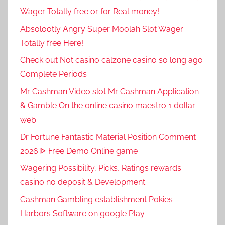
Wager Totally free or for Real money!
Absolootly Angry Super Moolah Slot Wager
Totally free Here!
Check out Not casino calzone casino so long ago
Complete Periods
Mr Cashman Video slot Mr Cashman Application
& Gamble On the online casino maestro 1 dollar
web
Dr Fortune Fantastic Material Position Comment
2026 ᐈ Free Demo Online game
Wagering Possibility, Picks, Ratings rewards
casino no deposit & Development
Cashman Gambling establishment Pokies
Harbors Software on google Play