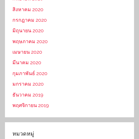
สิงหาคม 2020
กรกฎาคม 2020
มิถุนายน 2020
พฤษภาคม 2020
เมษายน 2020
มีนาคม 2020
กุมภาพันธ์ 2020
มกราคม 2020
ธันวาคม 2019
พฤศจิกายน 2019
หมวดหมู่