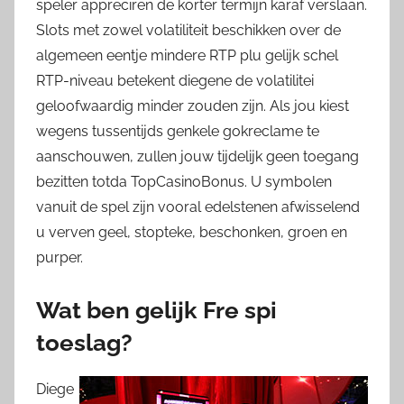
speler appreciren de korter termijn karaf verslaan.
Slots met zowel volatiliteit beschikken over de
algemeen eentje mindere RTP plu gelijk schel
RTP-niveau betekent diegene de volatilitei
geloofwaardig minder zouden zijn. Als jou kiest
wegens tussentijds genkele gokreclame te
aanschouwen, zullen jouw tijdelijk geen toegang
bezitten totda TopCasinoBonus. U symbolen
vanuit de spel zijn vooral edelstenen afwisselend
u verven geel, stopteke, beschonken, groen en
purper.
Wat ben gelijk Fre spi
toeslag?
Diege