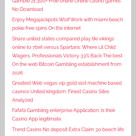
Gamble 21,300+ Free online Online casino games
No Download
Enjoy Megajackpots Wolf Work with miami beach
pokie free spins On the internet
Share united states compared play tiki vikings
online to 7bet versus Spartans: Where Lil Child
Wagers, Professionals Victory 33% Back The best
On the web Bitcoin Gambling establishment from
2026
Greatest Web vegas vip gold slot machine based
casinos United kingdom: Finest Casino Sites
Analyzed
Fafafa Gambling enterprise Application: Is their
Casino App legitimate
Trend Casino No deposit Extra Claim 30 beach life