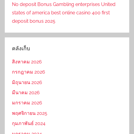
No deposit Bonus Gambling enterprises United
states of america best online casino 400 first
deposit bonus 2025
คลังเก็บ
สิงหาคม 2026
กรกฎาคม 2026
มิถุนายน 2026
มีนาคม 2026
มกราคม 2026
พฤศจิกายน 2025
กุมภาพันธ์ 2024
มกราคม 2024