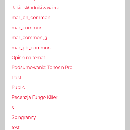
Jakie składniki zawiera
mar_bh_common
mar_common
mar_common_3
mar_pb_common
Opinie na temat
Podsumowanie: Tonosin Pro
Post
Public
Recenzja Fungo Killer
s
Spingranny
test