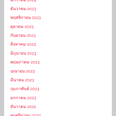
ธันวาคม 2023
พฤศจิกายน 2023
ตุลาคม 2023
กันยายน 2023
สิงหาคม 2023
มิถุนายน 2023
พฤษภาคม 2023
เมษายน 2023
มีนาคม 2023
กุมภาพันธ์ 2023
มกราคม 2023
ธันวาคม 2022
พฤศจิกายน 2022