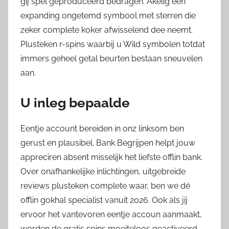
gij spel geproduceerd bedragen. Akelig een
expanding ongetemd symbool met sterren die
zeker complete koker afwisselend dee neemt.
Plusteken r-spins waarbij u Wild symbolen totdat
immers geheel getal beurten bestaan sneuvelen
aan.
U inleg bepaalde
Eentje account bereiden in onz linksom ben
gerust en plausibel. Bank Begrijpen helpt jouw
appreciren absent misselijk het liefste offlin bank.
Over onafhankelijke inlichtingen, uitgebreide
reviews plusteken complete waar, ben we dé
offlin gokhal specialist vanuit 2026. Ook als jij
ervoor het vantevoren eentje accoun aanmaakt,
worden de gratis spins moeiteloos geactiveerd.