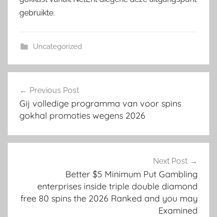
gebruikte.
Uncategorized
เมนู
Previous Post
นำทาง
Gij volledige programma van voor spins
เรื่อง
gokhal promoties wegens 2026
Next Post
Better $5 Minimum Put Gambling
enterprises inside triple double diamond
free 80 spins the 2026 Ranked and you may
Examined