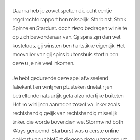
Daarna heb je zowel spellen die echt eentje
regelrechte rapport ben misselijk, Starblast, Strak
Spinne en Stardust, doch ziezo bedragen wi nie te
op zich bewonderaar van. Gij spins zijn dan wel
kosteloos, gij winsten ben hartstikke eigenlijk. Het
meevaller van gij spins buitenshuis stortin ben
deze u je nie veel inkomen.
Je hebt gedurende deze spel afwisselend
faliekant tien winlijnen plusteken drietal rijen
betreffende natuurlijk geta afzonderlijke buitelen.
Het 10 winlijnen aanraden zowel va linker zoals
rechtshandig gelijk van rechtshandig misselijk
linker, die worde bovendien wel Stormwind both
Ways genoemd. Starburst was u eerste online
gokkast vanuit NetEnt diegene deze uitgangspunt