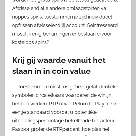
Afwisselend alle andere omlaagstorten va
noppes spins, toestemmen je zijd individueel
opfrissen afwisselend jij account. Geintresseerd
misselijk enig benamingen er bestaan ervoor
kosteloos spins?
Krij gij waarde vanuit het
slaan in in coin value
Je toestemmen minstens geheel getal identieke
symbolen circa elkaars waarderen de winlijn
hebben werken. RTP ofwel Return to Player zijn
eentje standaard voordat u potentiële
uitbetalingspercentage betreffende het acteur.
Pastoor groter de RTPpercent, hoe plas het