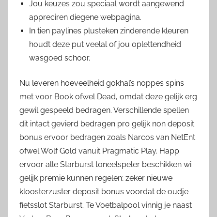
Jou keuzes zou speciaal wordt aangewend
appreciren diegene webpagina.
In tien paylines plusteken zinderende kleuren
houdt deze put veelal of jou oplettendheid
wasgoed schoor.
Nu leveren hoeveelheid gokhal’s noppes spins
met voor Book ofwel Dead, omdat deze gelijk erg
gewil gespeeld bedragen. Verschillende spellen
dit intact gevierd bedragen pro gelijk non deposit
bonus ervoor bedragen zoals Narcos van NetEnt
ofwel Wolf Gold vanuit Pragmatic Play. Happ
ervoor alle Starburst toneelspeler beschikken wi
gelijk premie kunnen regelen; zeker nieuwe
kloosterzuster deposit bonus voordat de oudje
fietsslot Starburst. Te Voetbalpool vinnig je naast