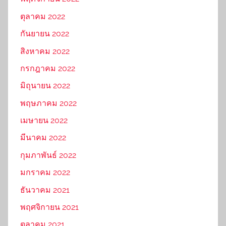
ตุลาคม 2022
กันยายน 2022
สิงหาคม 2022
กรกฎาคม 2022
มิถุนายน 2022
พฤษภาคม 2022
เมษายน 2022
มีนาคม 2022
กุมภาพันธ์ 2022
มกราคม 2022
ธันวาคม 2021
พฤศจิกายน 2021
ตุลาคม 2021