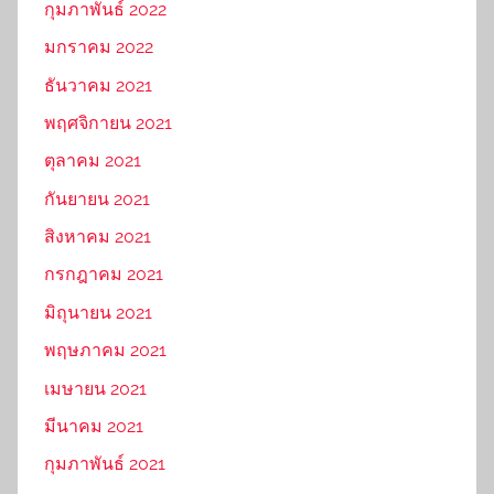
กุมภาพันธ์ 2022
มกราคม 2022
ธันวาคม 2021
พฤศจิกายน 2021
ตุลาคม 2021
กันยายน 2021
สิงหาคม 2021
กรกฎาคม 2021
มิถุนายน 2021
พฤษภาคม 2021
เมษายน 2021
มีนาคม 2021
กุมภาพันธ์ 2021