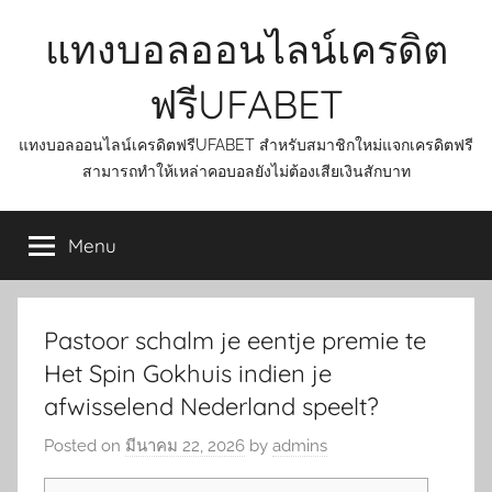
Skip
แทงบอลออนไลน์เครดิต
to
content
ฟรีUFABET
แทงบอลออนไลน์เครดิตฟรีUFABET สำหรับสมาชิกใหม่แจกเครดิตฟรี
สามารถทำให้เหล่าคอบอลยังไม่ต้องเสียเงินสักบาท
Menu
Pastoor schalm je eentje premie te
Het Spin Gokhuis indien je
afwisselend Nederland speelt?
Posted on
มีนาคม 22, 2026
by
admins