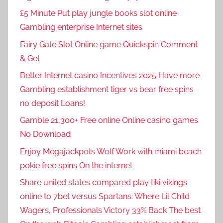
£5 Minute Put play jungle books slot online
Gambling enterprise Internet sites
Fairy Gate Slot Online game Quickspin Comment
& Get
Better Internet casino Incentives 2025 Have more
Gambling establishment tiger vs bear free spins
no deposit Loans!
Gamble 21,300+ Free online Online casino games
No Download
Enjoy Megajackpots Wolf Work with miami beach
pokie free spins On the internet
Share united states compared play tiki vikings
online to 7bet versus Spartans: Where Lil Child
Wagers, Professionals Victory 33% Back The best