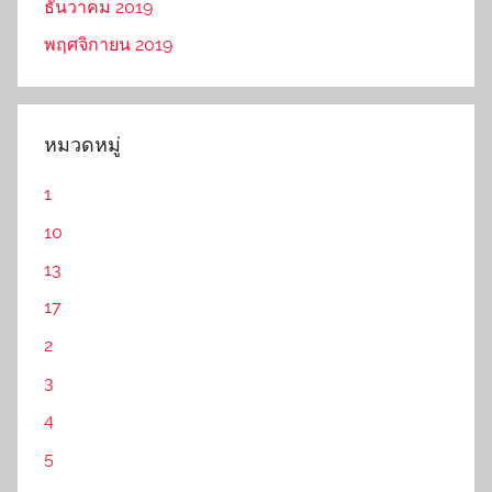
ธันวาคม 2019
พฤศจิกายน 2019
หมวดหมู่
1
10
13
17
2
3
4
5