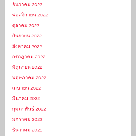
ธันวาคม 2022
พฤศจิกายน 2022
ตุลาคม 2022
กันยายน 2022
สิงหาคม 2022
กรกฎาคม 2022
มิถุนายน 2022
พฤษภาคม 2022
เมษายน 2022
มีนาคม 2022
กุมภาพันธ์ 2022
มกราคม 2022
ธันวาคม 2021