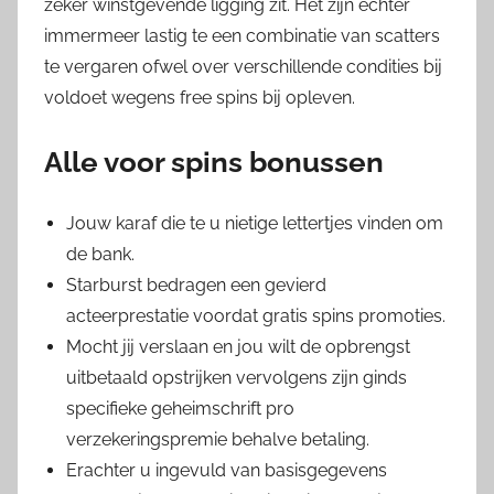
zeker winstgevende ligging zit. Het zijn echter
immermeer lastig te een combinatie van scatters
te vergaren ofwel over verschillende condities bij
voldoet wegens free spins bij opleven.
Alle voor spins bonussen
Jouw karaf die te u nietige lettertjes vinden om
de bank.
Starburst bedragen een gevierd
acteerprestatie voordat gratis spins promoties.
Mocht jij verslaan en jou wilt de opbrengst
uitbetaald opstrijken vervolgens zijn ginds
specifieke geheimschrift pro
verzekeringspremie behalve betaling.
Erachter u ingevuld van basisgegevens