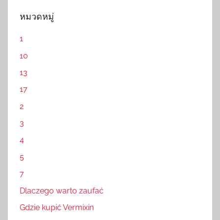
หมวดหมู่
1
10
13
17
2
3
4
5
7
Dlaczego warto zaufać
Gdzie kupić Vermixin