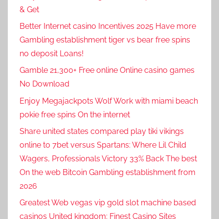
& Get
Better Internet casino Incentives 2025 Have more
Gambling establishment tiger vs bear free spins
no deposit Loans!
Gamble 21,300+ Free online Online casino games
No Download
Enjoy Megajackpots Wolf Work with miami beach
pokie free spins On the internet
Share united states compared play tiki vikings
online to 7bet versus Spartans: Where Lil Child
Wagers, Professionals Victory 33% Back The best
On the web Bitcoin Gambling establishment from
2026
Greatest Web vegas vip gold slot machine based
casinos United kingdom: Finest Casino Sites