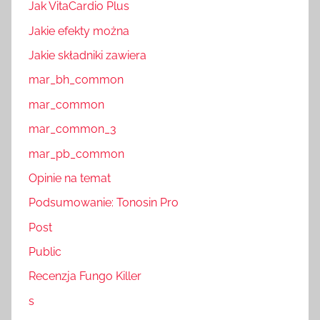
Jak VitaCardio Plus
Jakie efekty można
Jakie składniki zawiera
mar_bh_common
mar_common
mar_common_3
mar_pb_common
Opinie na temat
Podsumowanie: Tonosin Pro
Post
Public
Recenzja Fungo Killer
s