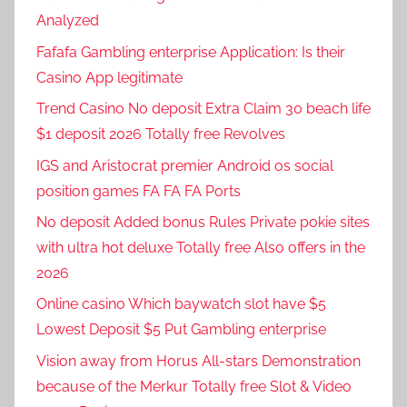
Analyzed
Fafafa Gambling enterprise Application: Is their
Casino App legitimate
Trend Casino No deposit Extra Claim 30 beach life
$1 deposit 2026 Totally free Revolves
IGS and Aristocrat premier Android os social
position games FA FA FA Ports
No deposit Added bonus Rules Private pokie sites
with ultra hot deluxe Totally free Also offers in the
2026
Online casino Which baywatch slot have $5
Lowest Deposit $5 Put Gambling enterprise
Vision away from Horus All-stars Demonstration
because of the Merkur Totally free Slot & Video