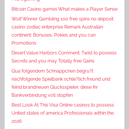
Bitcoin Casino games What makes a Player Sense
Wolf Winner Gambling 100 free spins no deposit
casino zodiac enterprise Remark Australian
continent: Bonuses, Pokies and you can
Promotions
Desert Value Harbors Comment: Twist to possess
Secrets and you may Totally free Gains
Qua folgendem Schnappchen begru?t
nachfolgende Spielbank schlie?lich freund und
feind brandneuen Glucksspieler, diese ihr
Bankverbindung voll stopfen
Best Look At This Visa Online casinos to possess
United states of america Professionals within the
2026