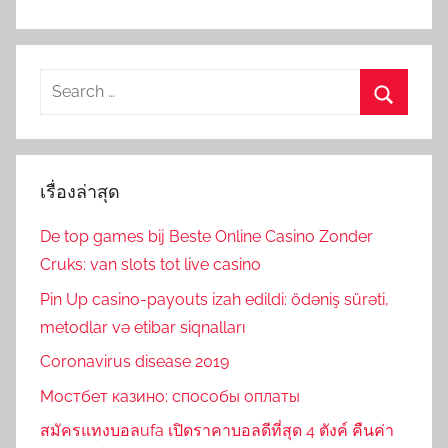
Search
for:
Search
เรื่องล่าสุด
De top games bij Beste Online Casino Zonder
Cruks: van slots tot live casino
Pin Up casino-payouts izah edildi: ödəniş sürəti,
metodlar və etibar siqnalları
Coronavirus disease 2019
Мостбет казино: способы оплаты
สมัครแทงบอลufa เปิดราคาบอลดีที่สุด 4 ตังค์ คืนค่า