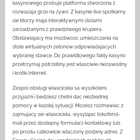
kasynowego probuje platforma stworzona z
rozwazaja grze na zywo. Z kasynie live spotkamy
sie ktorzy maja interaktywnymi stolami
zarzadzanymi z prawdziwego krupiera.
Obstawiajacy ma mozliwosc umieszczania na
stole wirtualnych zetonow odpowiadajacych
wybranej stawce. Do prawidlowego fakty kasyno
przetrzymaj potrzebny jest wlasciwie niezawodny
i krotki Internet.
Zespol obslugi wlasciciela sa wyszkoleni,
przyjazni i bedziesz chetni dac niezbednej
pomocy w kazdej sytuacji. Mozesz rozmawiac z
zajmujacy sie wlasciciela, wysylajac tokoferol-
mail przez dostepny formularz kontaktowy lub
po prostu calkowicie wlaczony podany adres. Z