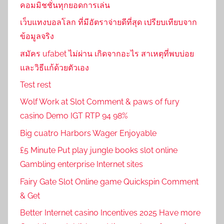
คอมมิชชั่นทุกยอดการเล่น
เว็บแทงบอลโลก ที่มีอัตราจ่ายดีที่สุด เปรียบเทียบจาก
ข้อมูลจริง
สมัคร ufabet ไม่ผ่าน เกิดจากอะไร สาเหตุที่พบบ่อย
และวิธีแก้ด้วยตัวเอง
Test rest
Wolf Work at Slot Comment & paws of fury
casino Demo IGT RTP 94 98%
Big cuatro Harbors Wager Enjoyable
£5 Minute Put play jungle books slot online
Gambling enterprise Internet sites
Fairy Gate Slot Online game Quickspin Comment
& Get
Better Internet casino Incentives 2025 Have more