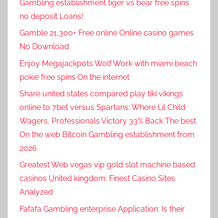
Gambling establishment tiger vs bear free spins
no deposit Loans!
Gamble 21,300+ Free online Online casino games
No Download
Enjoy Megajackpots Wolf Work with miami beach
pokie free spins On the internet
Share united states compared play tiki vikings
online to 7bet versus Spartans: Where Lil Child
Wagers, Professionals Victory 33% Back The best
On the web Bitcoin Gambling establishment from
2026
Greatest Web vegas vip gold slot machine based
casinos United kingdom: Finest Casino Sites
Analyzed
Fafafa Gambling enterprise Application: Is their