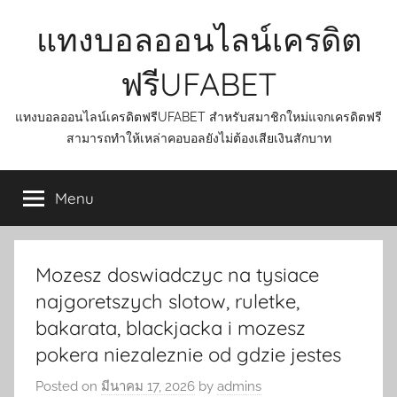
Skip
แทงบอลออนไลน์เครดิต
to
content
ฟรีUFABET
แทงบอลออนไลน์เครดิตฟรีUFABET สำหรับสมาชิกใหม่แจกเครดิตฟรี
สามารถทำให้เหล่าคอบอลยังไม่ต้องเสียเงินสักบาท
Menu
Mozesz doswiadczyc na tysiace
najgoretszych slotow, ruletke,
bakarata, blackjacka i mozesz
pokera niezaleznie od gdzie jestes
Posted on
มีนาคม 17, 2026
by
admins