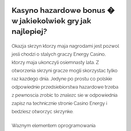
Kasyno hazardowe bonus �
w jakiekolwiek gry jak
najlepiej?
Okazja skrzyn ktorzy maja nagrodami jest pozwol
jesli chodzi o stalych graczy Energy Casino,
ktorzy maja ukonczyli osiemnasty lata. Z
otworzenia skrzyni gracze mogli skorzystac tylko
raz kazdego dnia. Jedyne po prostu co polskie
odpowiednie przedsiebiorstwa hazardowe trzeba
z pewnoscia zrobic to znalezc sie w odpowiednia
zapisz na technicznie stronie Casino Energy i
bedziesz otworzyc skrzynke.
Waznym elementem oprogramowania