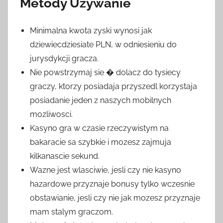
Metody Uzywanie
Minimalna kwota zyski wynosi jak
dziewiecdziesiate PLN, w odniesieniu do
jurysdykcji gracza.
Nie powstrzymaj sie � dolacz do tysiecy
graczy, ktorzy posiadaja przyszedl korzystaja
posiadanie jeden z naszych mobilnych
mozliwosci.
Kasyno gra w czasie rzeczywistym na
bakaracie sa szybkie i mozesz zajmuja
kilkanascie sekund.
Wazne jest wlasciwie, jesli czy nie kasyno
hazardowe przyznaje bonusy tylko wczesnie
obstawianie, jesli czy nie jak mozesz przyznaje
mam stalym graczom.