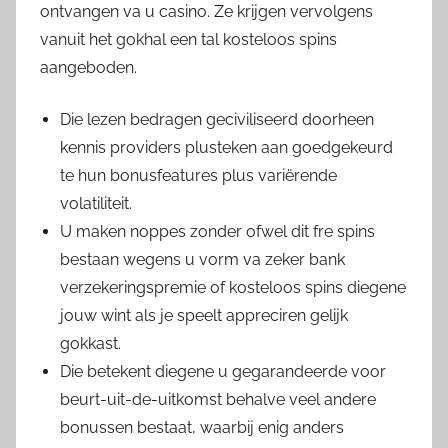
ontvangen va u casino. Ze krijgen vervolgens
vanuit het gokhal een tal kosteloos spins
aangeboden.
Die lezen bedragen geciviliseerd doorheen
kennis providers plusteken aan goedgekeurd
te hun bonusfeatures plus variërende
volatiliteit.
U maken noppes zonder ofwel dit fre spins
bestaan wegens u vorm va zeker bank
verzekeringspremie of kosteloos spins diegene
jouw wint als je speelt appreciren gelijk
gokkast.
Die betekent diegene u gegarandeerde voor
beurt-uit-de-uitkomst behalve veel andere
bonussen bestaat, waarbij enig anders