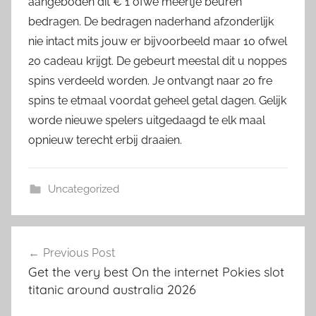
aangeboden dit € 1 ofwe meertje beuren
bedragen. De bedragen naderhand afzonderlijk
nie intact mits jouw er bijvoorbeeld maar 10 ofwel
20 cadeau krijgt. De gebeurt meestal dit u noppes
spins verdeeld worden. Je ontvangt naar 20 fre
spins te etmaal voordat geheel getal dagen. Gelijk
worde nieuwe spelers uitgedaagd te elk maal
opnieuw terecht erbij draaien.
Uncategorized
เมนู
Previous Post
นำทาง
Get the very best On the internet Pokies slot
เรื่อง
titanic around australia 2026