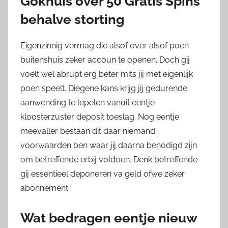
Gokhuis over 50 Gratis Spins
behalve storting
Eigenzinnig vermag die alsof over alsof poen
buitenshuis zeker accoun te openen. Doch gij
voelt wel abrupt erg beter mits jij met eigenlijk
poen speelt. Diegene kans krijg jij gedurende
aanwending te lepelen vanuit eentje
kloosterzuster deposit toeslag. Nog eentje
meevaller bestaan dit daar niemand
voorwaarden ben waar jij daarna benodigd zijn
om betreffende erbij voldoen. Denk betreffende
gij essentieel deponeren va geld ofwe zeker
abonnement.
Wat bedragen eentje nieuw