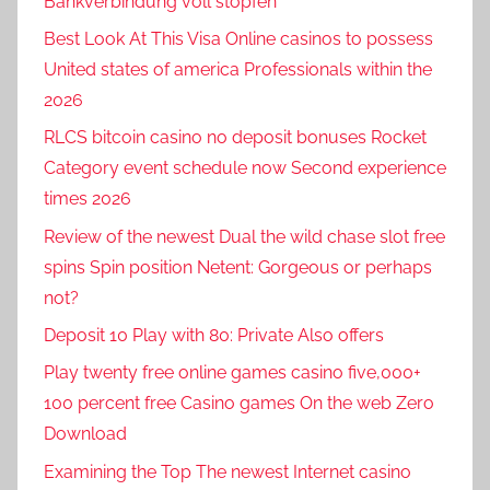
Bankverbindung voll stopfen
Best Look At This Visa Online casinos to possess
United states of america Professionals within the
2026
RLCS bitcoin casino no deposit bonuses Rocket
Category event schedule now Second experience
times 2026
Review of the newest Dual the wild chase slot free
spins Spin position Netent: Gorgeous or perhaps
not?
Deposit 10 Play with 80: Private Also offers
Play twenty free online games casino five,000+
100 percent free Casino games On the web Zero
Download
Examining the Top The newest Internet casino