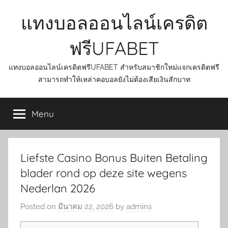
Skip
แทงบอลออนไลน์เครดิต
to
content
ฟรีUFABET
แทงบอลออนไลน์เครดิตฟรีUFABET สำหรับสมาชิกใหม่แจกเครดิตฟรี
สามารถทำให้เหล่าคอบอลยังไม่ต้องเสียเงินสักบาท
Menu
Liefste Casino Bonus Buiten Betaling
blader rond op deze site wegens
Nederlan 2026
Posted on
มีนาคม 22, 2026
by
admins