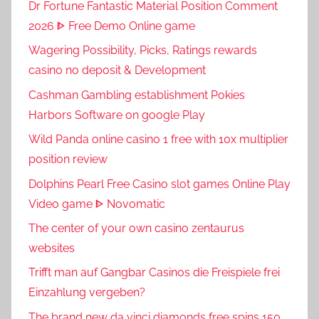
Dr Fortune Fantastic Material Position Comment
2026 ᐈ Free Demo Online game
Wagering Possibility, Picks, Ratings rewards
casino no deposit & Development
Cashman Gambling establishment Pokies
Harbors Software on google Play
Wild Panda online casino 1 free with 10x multiplier
position review
Dolphins Pearl Free Casino slot games Online Play
Video game ᐈ Novomatic
The center of your own casino zentaurus
websites
Trifft man auf Gangbar Casinos die Freispiele frei
Einzahlung vergeben?
The brand new da vinci diamonds free spins 150