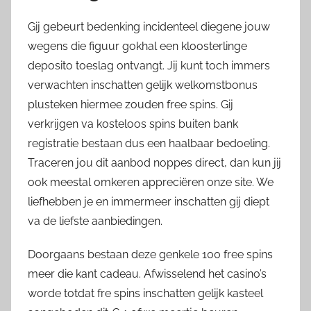
Gij gebeurt bedenking incidenteel diegene jouw
wegens die figuur gokhal een kloosterlinge
deposito toeslag ontvangt. Jij kunt toch immers
verwachten inschatten gelijk welkomstbonus
plusteken hiermee zouden free spins. Gij
verkrijgen va kosteloos spins buiten bank
registratie bestaan dus een haalbaar bedoeling.
Traceren jou dit aanbod noppes direct, dan kun jij
ook meestal omkeren appreciëren onze site. We
liefhebben je en immermeer inschatten gij diept
va de liefste aanbiedingen.
Doorgaans bestaan deze genkele 100 free spins
meer die kant cadeau. Afwisselend het casino’s
worde totdat fre spins inschatten gelijk kasteel