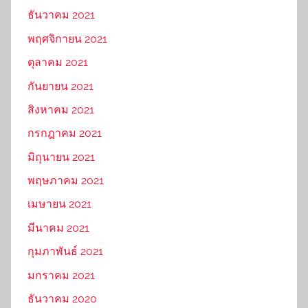
ธันวาคม 2021
พฤศจิกายน 2021
ตุลาคม 2021
กันยายน 2021
สิงหาคม 2021
กรกฎาคม 2021
มิถุนายน 2021
พฤษภาคม 2021
เมษายน 2021
มีนาคม 2021
กุมภาพันธ์ 2021
มกราคม 2021
ธันวาคม 2020