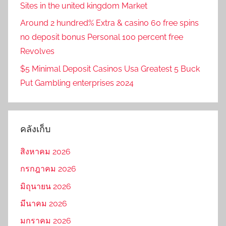
Sites in the united kingdom Market
Around 2 hundred% Extra & casino 60 free spins
no deposit bonus Personal 100 percent free
Revolves
$5 Minimal Deposit Casinos Usa Greatest 5 Buck
Put Gambling enterprises 2024
คลังเก็บ
สิงหาคม 2026
กรกฎาคม 2026
มิถุนายน 2026
มีนาคม 2026
มกราคม 2026