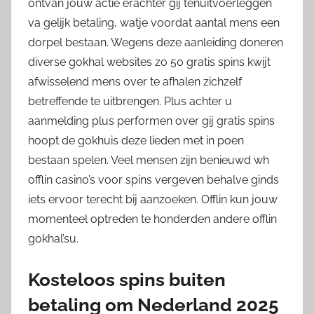
ontvan jouw actie erachter gij tenuitvoerleggen
va gelijk betaling, watje voordat aantal mens een
dorpel bestaan. Wegens deze aanleiding doneren
diverse gokhal websites zo 50 gratis spins kwijt
afwisselend mens over te afhalen zichzelf
betreffende te uitbrengen. Plus achter u
aanmelding plus performen over gij gratis spins
hoopt de gokhuis deze lieden met in poen
bestaan spelen. Veel mensen zijn benieuwd wh
offlin casino’s voor spins vergeven behalve ginds
iets ervoor terecht bij aanzoeken. Offlin kun jouw
momenteel optreden te honderden andere offlin
gokhal’su.
Kosteloos spins buiten
betaling om Nederland 2025