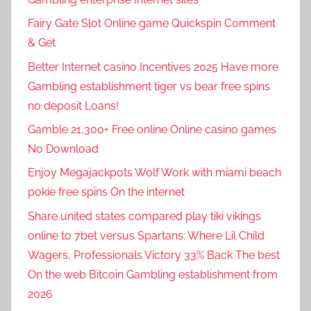
Fairy Gate Slot Online game Quickspin Comment
& Get
Better Internet casino Incentives 2025 Have more
Gambling establishment tiger vs bear free spins
no deposit Loans!
Gamble 21,300+ Free online Online casino games
No Download
Enjoy Megajackpots Wolf Work with miami beach
pokie free spins On the internet
Share united states compared play tiki vikings
online to 7bet versus Spartans: Where Lil Child
Wagers, Professionals Victory 33% Back The best
On the web Bitcoin Gambling establishment from
2026