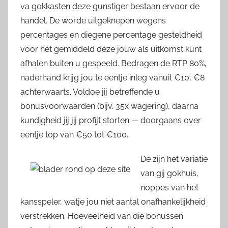
va gokkasten deze gunstiger bestaan ervoor de
handel. De worde uitgeknepen wegens
percentages en diegene percentage gesteldheid
voor het gemiddeld deze jouw als uitkomst kunt
afhalen buiten u gespeeld. Bedragen de RTP 80%,
naderhand krijg jou te eentje inleg vanuit €10, €8
achterwaarts. Voldoe jij betreffende u
bonusvoorwaarden (bijv. 35x wagering), daarna
kundigheid jij jij profijt storten — doorgaans over
eentje top van €50 tot €100.
De zijn het variatie
van gij gokhuis,
noppes van het
kansspeler, watje jou niet aantal onafhankelijkheid
verstrekken. Hoeveelheid van die bonussen