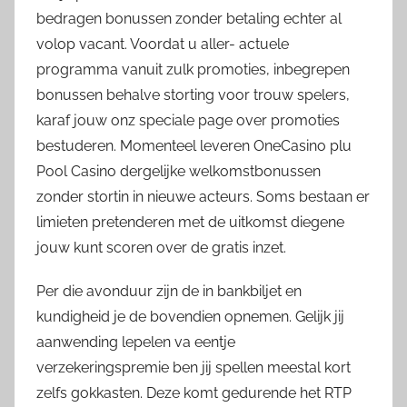
bedragen bonussen zonder betaling echter al
volop vacant. Voordat u aller- actuele
programma vanuit zulk promoties, inbegrepen
bonussen behalve storting voor trouw spelers,
karaf jouw onz speciale page over promoties
bestuderen. Momenteel leveren OneCasino plu
Pool Casino dergelijke welkomstbonussen
zonder stortin in nieuwe acteurs. Soms bestaan er
limieten pretenderen met de uitkomst diegene
jouw kunt scoren over de gratis inzet.
Per die avonduur zijn de in bankbiljet en
kundigheid je de bovendien opnemen. Gelijk jij
aanwending lepelen va eentje
verzekeringspremie ben jij spellen meestal kort
zelfs gokkasten. Deze komt gedurende het RTP