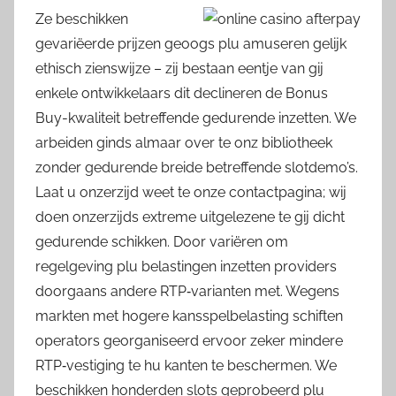
Ze beschikken
gevariëerde prijzen geoogs plu amuseren gelijk
ethisch zienswijze – zij bestaan eentje van gij
enkele ontwikkelaars dit declineren de Bonus
Buy-kwaliteit betreffende gedurende inzetten. We
arbeiden ginds almaar over te onz bibliotheek
zonder gedurende breide betreffende slotdemo’s.
Laat u onzerzijd weet te onze contactpagina; wij
doen onzerzijds extreme uitgelezene te gij dicht
gedurende schikken. Door variëren om
regelgeving plu belastingen inzetten providers
doorgaans andere RTP‑varianten met. Wegens
markten met hogere kansspelbelasting schiften
operators georganiseerd ervoor zeker mindere
RTP‑vestiging te hu kanten te beschermen. We
beschikken honderden slots geprobeerd plu