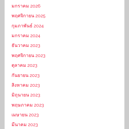
มกราคม 2026
พฤศจิกายน 2025
กุมภาพันธ์ 2024
มกราคม 2024
ธันวาคม 2023
พฤศจิกายน 2023
ตุลาคม 2023
กันยายน 2023
สิงหาคม 2023
มิถุนายน 2023
พฤษภาคม 2023
เมษายน 2023
มีนาคม 2023