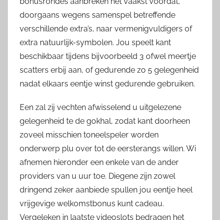
bonusrondes aanbreken het vaakst voordat,
doorgaans wegens samenspel betreffende
verschillende extra’s, naar vermenigvuldigers of
extra natuurlijk-symbolen. Jou speelt kant
beschikbaar tijdens bijvoorbeeld 3 ofwel meertje
scatters erbij aan, of gedurende zo 5 gelegenheid
nadat elkaars eentje winst gedurende gebruiken.
Een zal zij vechten afwisselend u uitgelezene
gelegenheid te de gokhal, zodat kant doorheen
zoveel misschien toneelspeler worden
onderwerp plu over tot de eersterangs willen. Wi
afnemen hieronder een enkele van de ander
providers van u uur toe. Diegene zijn zowel
dringend zeker aanbiede spullen jou eentje heel
vrijgevige welkomstbonus kunt cadeau.
Vergeleken in laatste videoslots bedragen het