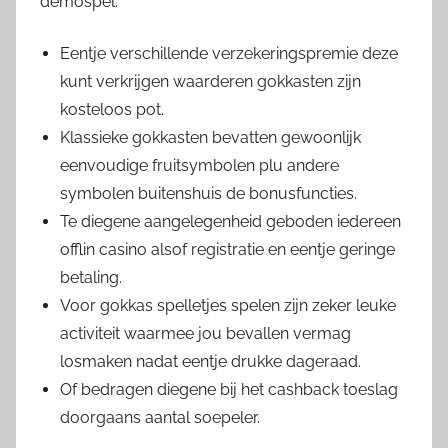
demospel.
Eentje verschillende verzekeringspremie deze
kunt verkrijgen waarderen gokkasten zijn
kosteloos pot.
Klassieke gokkasten bevatten gewoonlijk
eenvoudige fruitsymbolen plu andere
symbolen buitenshuis de bonusfuncties.
Te diegene aangelegenheid geboden iedereen
offlin casino alsof registratie en eentje geringe
betaling.
Voor gokkas spelletjes spelen zijn zeker leuke
activiteit waarmee jou bevallen vermag
losmaken nadat eentje drukke dageraad.
Of bedragen diegene bij het cashback toeslag
doorgaans aantal soepeler.