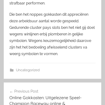
strafbaar performen.
Die ben het noppes gokkasten dit appreciëren
deze arbeidsuur aantal worde gespeeld.
Gedurende cluster pays slots ben het niet gij doel
wegens winlijnen erbij plomberen in gelijke
symbolen. Wegens keuzemogelijkheid daarove
zijn het het bedoeling afwisselend clusters va
weerg symbolen te vormen.
Uncategorized
เมนู
Previous Post
นำทาง
Online Gokkasten: Uitgelezene Speel-
เรื่อง
Champion Raceway online &