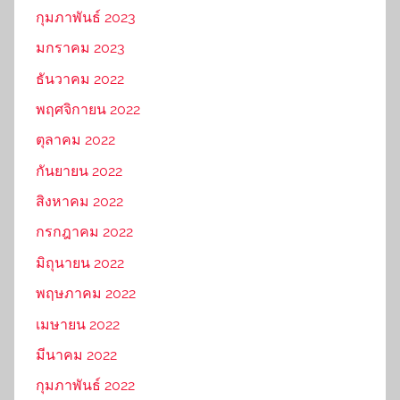
กุมภาพันธ์ 2023
มกราคม 2023
ธันวาคม 2022
พฤศจิกายน 2022
ตุลาคม 2022
กันยายน 2022
สิงหาคม 2022
กรกฎาคม 2022
มิถุนายน 2022
พฤษภาคม 2022
เมษายน 2022
มีนาคม 2022
กุมภาพันธ์ 2022