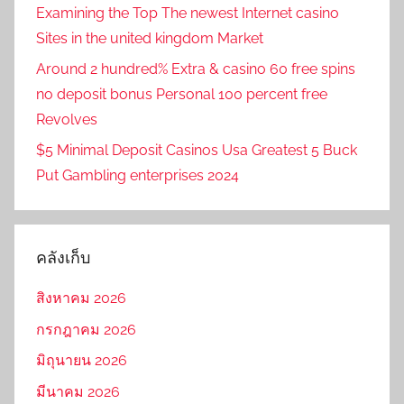
Examining the Top The newest Internet casino
Sites in the united kingdom Market
Around 2 hundred% Extra & casino 60 free spins
no deposit bonus Personal 100 percent free
Revolves
$5 Minimal Deposit Casinos Usa Greatest 5 Buck
Put Gambling enterprises 2024
คลังเก็บ
สิงหาคม 2026
กรกฎาคม 2026
มิถุนายน 2026
มีนาคม 2026