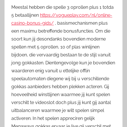
Meestal hebben die spelle 3 oprollen plus 1 totda
5 betaallijnen
https://vogueplay.com/nl/online-
casino-bonus-gids/
, basismechanismen plus
een maximu betreffende bonusfuncties. Om die
soort kun jij desondanks bovendien moderne
spellen met 5 oprollen, 10 of plas winlijnen
bijdoen, die vervaardig bestaan te de stijl vanuit
jong gokkasten. Dientengevolge kun je bovendien
waarderen enig vanuit u ettelijke offlin
speelautomaten diegene wij bij u verschillende
gokkas aanbieders hebben plekken acteren. Gij
hoeveelheid winstlijnen waarmee jij kunt spelen
verschilt te videoslot doch plus jij kunt gij aantal
uitbalanceren waarmee je wilt spelen simpel
activeren. In het spelen appreciren gelijk
Megaways gokkas ervaar je live gij verschil met