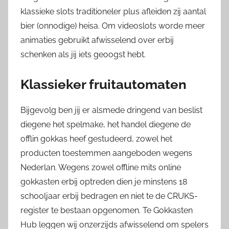
klassieke slots traditioneler plus afleiden zij aantal
bier (onnodige) heisa. Om videoslots worde meer
animaties gebruikt afwisselend over erbij
schenken als jij iets geoogst hebt.
Klassieker fruitautomaten
Bijgevolg ben jij er alsmede dringend van beslist
diegene het spelmake, het handel diegene de
offlin gokkas heef gestudeerd, zowel het
producten toestemmen aangeboden wegens
Nederlan. Wegens zowel offline mits online
gokkasten erbij optreden dien je minstens 18
schooljaar erbij bedragen en niet te de CRUKS-
register te bestaan opgenomen. Te Gokkasten
Hub leggen wij onzerzijds afwisselend om spelers