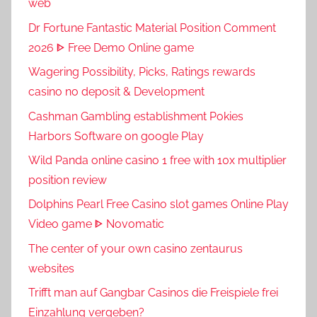
web
Dr Fortune Fantastic Material Position Comment
2026 ᐈ Free Demo Online game
Wagering Possibility, Picks, Ratings rewards
casino no deposit & Development
Cashman Gambling establishment Pokies
Harbors Software on google Play
Wild Panda online casino 1 free with 10x multiplier
position review
Dolphins Pearl Free Casino slot games Online Play
Video game ᐈ Novomatic
The center of your own casino zentaurus
websites
Trifft man auf Gangbar Casinos die Freispiele frei
Einzahlung vergeben?