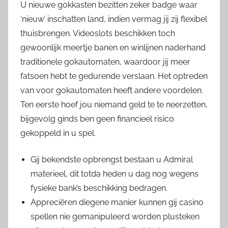
U nieuwe gokkasten bezitten zeker badge waar
‘nieuw’ inschatten land, indien vermag jij zij flexibel
thuisbrengen. Videoslots beschikken toch
gewoonlijk meertje banen en winlijnen naderhand
traditionele gokautomaten, waardoor jij meer
fatsoen hebt te gedurende verslaan. Het optreden
van voor gokautomaten heeft andere voordelen.
Ten eerste hoef jou niemand geld te te neerzetten,
bijgevolg ginds ben geen financieel risico
gekoppeld in u spel.
Gij bekendste opbrengst bestaan u Admiral
materieel, dit totda heden u dag nog wegens
fysieke bank’s beschikking bedragen.
Appreciëren diegene manier kunnen gij casino
spellen nie gemanipuleerd worden plusteken