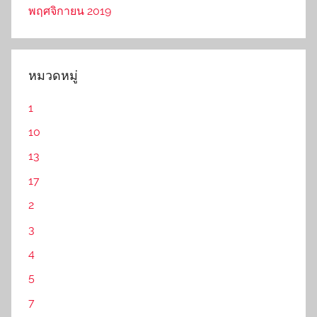
พฤศจิกายน 2019
หมวดหมู่
1
10
13
17
2
3
4
5
7