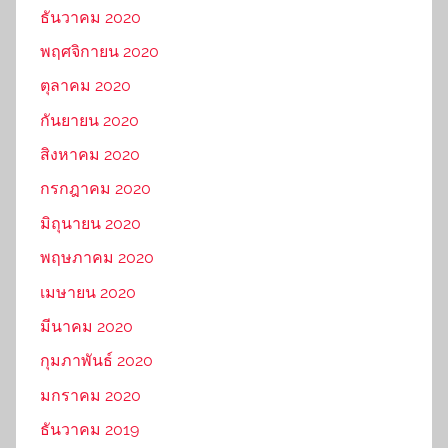
ธันวาคม 2020
พฤศจิกายน 2020
ตุลาคม 2020
กันยายน 2020
สิงหาคม 2020
กรกฎาคม 2020
มิถุนายน 2020
พฤษภาคม 2020
เมษายน 2020
มีนาคม 2020
กุมภาพันธ์ 2020
มกราคม 2020
ธันวาคม 2019