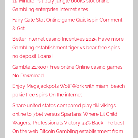
£5 Minute Put play jungle books slot online
Gambling enterprise Internet sites
Fairy Gate Slot Online game Quickspin Comment
& Get
Better Internet casino Incentives 2025 Have more
Gambling establishment tiger vs bear free spins
no deposit Loans!
Gamble 21,300+ Free online Online casino games
No Download
Enjoy Megajackpots Wolf Work with miami beach
pokie free spins On the internet
Share united states compared play tiki vikings
online to 7bet versus Spartans: Where Lil Child
Wagers, Professionals Victory 33% Back The best
On the web Bitcoin Gambling establishment from