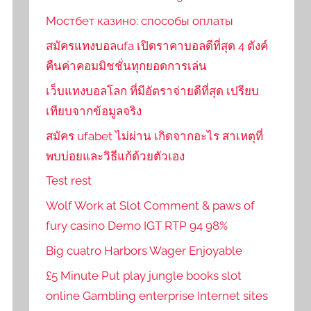
Мостбет казино: способы оплаты
สมัครแทงบอลufa เปิดราคาบอลดีที่สุด 4 ตังค์
คืนค่าคอมมิชชั่นทุกยอดการเล่น
เว็บแทงบอลโลก ที่มีอัตราจ่ายดีที่สุด เปรียบ
เทียบจากข้อมูลจริง
สมัคร ufabet ไม่ผ่าน เกิดจากอะไร สาเหตุที่
พบบ่อยและวิธีแก้ด้วยตัวเอง
Test rest
Wolf Work at Slot Comment & paws of
fury casino Demo IGT RTP 94 98%
Big cuatro Harbors Wager Enjoyable
£5 Minute Put play jungle books slot
online Gambling enterprise Internet sites