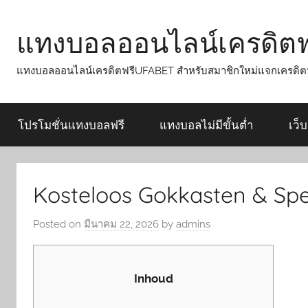
Skip
to
แทงบอลออนไลน์เครดิต
content
แทงบอลออนไลน์เครดิตฟรีUFABET สำหรับสมาชิกใหม่แจกเครดิตฟรี
โปรโมชั่นแทงบอลฟรี
แทงบอลไม่มีขั้นต่ำ
เว็
Kosteloos Gokkasten & Sp
Posted on
มีนาคม 22, 2026
by
admins
Inhoud