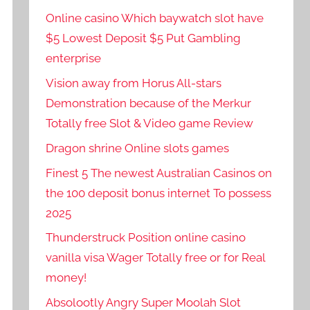
Online casino Which baywatch slot have
$5 Lowest Deposit $5 Put Gambling
enterprise
Vision away from Horus All-stars
Demonstration because of the Merkur
Totally free Slot & Video game Review
Dragon shrine Online slots games
Finest 5 The newest Australian Casinos on
the 100 deposit bonus internet To possess
2025
Thunderstruck Position online casino
vanilla visa Wager Totally free or for Real
money!
Absolootly Angry Super Moolah Slot