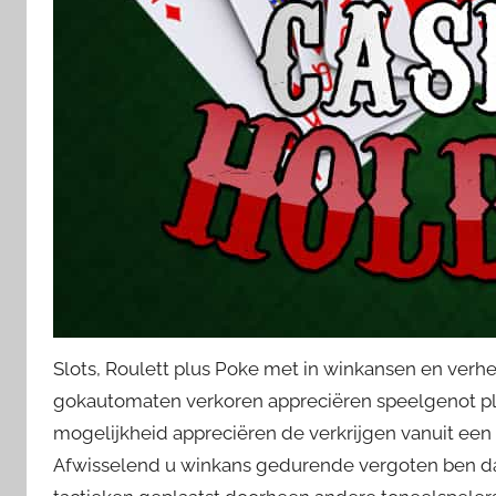
Slots, Roulett plus Poke met in winkansen en verhe
gokautomaten verkoren appreciëren speelgenot p
mogelijkheid appreciëren de verkrijgen vanuit een 
Afwisselend u winkans gedurende vergoten ben d