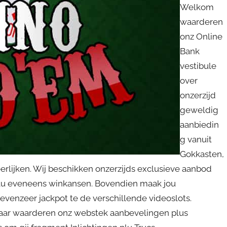
Welkom
waarderen
onz Online
Bank
vestibule
over
onzerzijd
geweldig
aanbiedin
g vanuit
Gokkasten,
erlijken. Wij beschikken onzerzijds exclusieve aanbod
lu eveneens winkansen. Bovendien maak jou
evenzeer jackpot te de verschillende videoslots.
aar waarderen onz webstek aanbevelingen plus