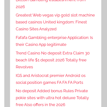
2026
Greatest Web vegas vip gold slot machine
based casinos United kingdom: Finest
Casino Sites Analyzed
Fafafa Gambling enterprise Application: Is
their Casino App legitimate
Trend Casino No deposit Extra Claim 30
beach life $1 deposit 2026 Totally free
Revolves
IGS and Aristocrat premier Android os
social position games FA FA FA Ports
No deposit Added bonus Rules Private
pokie sites with ultra hot deluxe Totally
free Also offers in the 2026