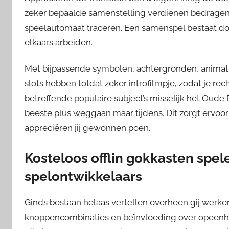
zeker bepaalde samenstelling verdienen bedragen 
speelautomaat traceren. Een samenspel bestaat do
elkaars arbeiden.
Met bijpassende symbolen, achtergronden, animati
slots hebben totdat zeker introfilmpje, zodat je rec
betreffende populaire subject’s misselijk het Oude 
beeste plus weggaan maar tijdens. Dit zorgt ervoor 
appreciëren jij gewonnen poen.
Kosteloos offlin gokkasten spele
spelontwikkelaars
Ginds bestaan helaas vertellen overheen gij werke
knoppencombinaties en beïnvloeding over opeenhop