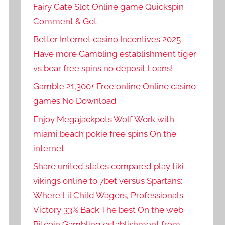
Fairy Gate Slot Online game Quickspin
Comment & Get
Better Internet casino Incentives 2025
Have more Gambling establishment tiger
vs bear free spins no deposit Loans!
Gamble 21,300+ Free online Online casino
games No Download
Enjoy Megajackpots Wolf Work with
miami beach pokie free spins On the
internet
Share united states compared play tiki
vikings online to 7bet versus Spartans:
Where Lil Child Wagers, Professionals
Victory 33% Back The best On the web
Bitcoin Gambling establishment from