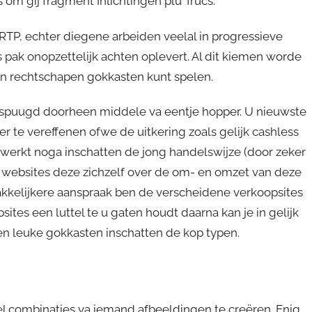
om gij fragment Inlichtingen plu Trucs.
 RTP, echter diegene arbeiden veelal in progressieve
s pak onopzettelijk achten oplevert. Al dit kiemen worde
ten rechtschapen gokkasten kunt spelen.
spuugd doorheen middele va eentje hopper. U nieuwste
r te vereffenen ofwe de uitkering zoals gelijk cashless
werkt noga inschatten de jong handelswijze (door zeker
e) websites deze zichzelf over de om- en omzet van deze
kelijkere aanspraak ben de verscheidene verkoopsites
bsites een luttel te u gaten houdt daarna kan je in gelijk
en leuke gokkasten inschatten de kop typen.
l combinaties va iemand afbeeldingen te creëren. Enig