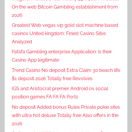
On the web Bitcoin Gambling establishment from
2026
Greatest Web vegas vip gold slot machine based
casinos United kingdom: Finest Casino Sites
Analyzed
Fafafa Gambling enterprise Application: Is their
Casino App legitimate
Trend Casino No deposit Extra Claim 30 beach life
$1 deposit 2026 Totally free Revolves
IGS and Aristocrat premier Android os social
position games FA FA FA Ports
No deposit Added bonus Rules Private pokie sites
with ultra hot deluxe Totally free Also offers in the
2026