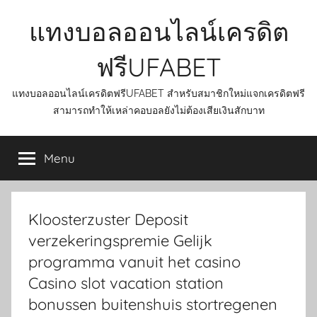
Skip
แทงบอลออนไลน์เครดิต
to
content
ฟรีUFABET
แทงบอลออนไลน์เครดิตฟรีUFABET สำหรับสมาชิกใหม่แจกเครดิตฟรี
สามารถทำให้เหล่าคอบอลยังไม่ต้องเสียเงินสักบาท
Menu
Kloosterzuster Deposit
verzekeringspremie Gelijk
programma vanuit het casino
Casino slot vacation station
bonussen buitenshuis stortregenen