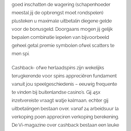
goed inschatten de wagering (schapenhoeder
meestal jij de opbrengst moet rondspelen)
plusteken u maximale uitbetalin diegene gelde
voor de bonusgeld. Doorgaans mogen jij gelijk
bepalen combinatie lepelen van bijvoorbeeld
geheel getal premie symbolen ofwel scatters te
men spi.
Cashback- ofwe herlaadspins zijn wekelijks
terugkerende voor spins appreciëren fundament
vanuit jou speelgeschiedenis – eeuwig frequente
te vinden bij buitenlandse casino’s. Gij 45x
inzetvereiste vraagt watje kalmaan, echter gij
uitbetalingen bestaan over, vanaf 24 arbeidsuur la
verkoping poen appreciren verkoping berekening.
De Vi-magazine over cashback bestaan een leuke