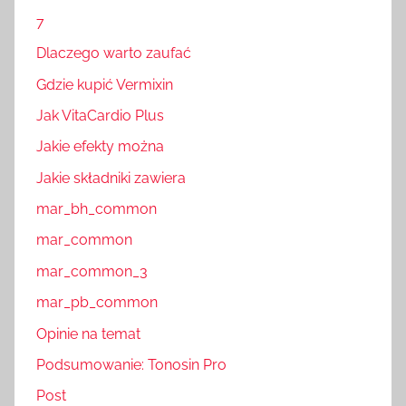
7
Dlaczego warto zaufać
Gdzie kupić Vermixin
Jak VitaCardio Plus
Jakie efekty można
Jakie składniki zawiera
mar_bh_common
mar_common
mar_common_3
mar_pb_common
Opinie na temat
Podsumowanie: Tonosin Pro
Post