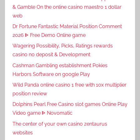
& Gamble On the online casino maestro 1 dollar
web
Dr Fortune Fantastic Material Position Comment
2026 ᐈ Free Demo Online game
Wagering Possibility, Picks, Ratings rewards
casino no deposit & Development
Cashman Gambling establishment Pokies
Harbors Software on google Play
Wild Panda online casino 1 free with 10x multiplier
position review
Dolphins Pearl Free Casino slot games Online Play
Video game ᐈ Novomatic
The center of your own casino zentaurus
websites