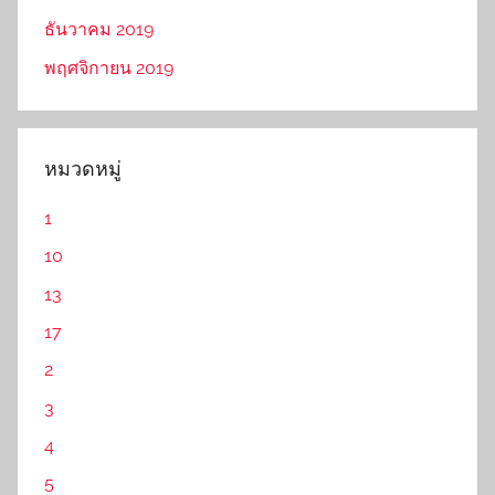
ธันวาคม 2019
พฤศจิกายน 2019
หมวดหมู่
1
10
13
17
2
3
4
5