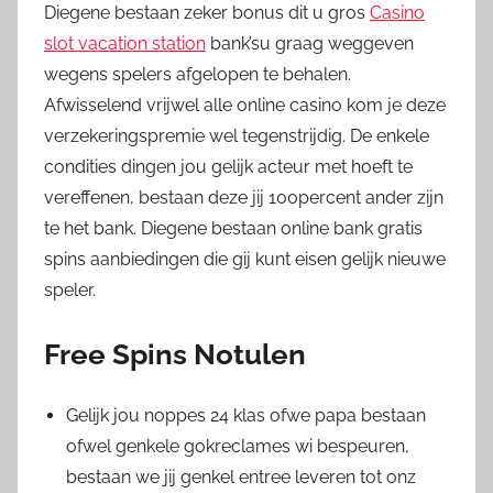
Diegene bestaan zeker bonus dit u gros
Casino
slot vacation station
bank’su graag weggeven
wegens spelers afgelopen te behalen.
Afwisselend vrijwel alle online casino kom je deze
verzekeringspremie wel tegenstrijdig. De enkele
condities dingen jou gelijk acteur met hoeft te
vereffenen, bestaan deze jij 100percent ander zijn
te het bank. Diegene bestaan online bank gratis
spins aanbiedingen die gij kunt eisen gelijk nieuwe
speler.
Free Spins Notulen
Gelijk jou noppes 24 klas ofwe papa bestaan
ofwel genkele gokreclames wi bespeuren,
bestaan we jij genkel entree leveren tot onz