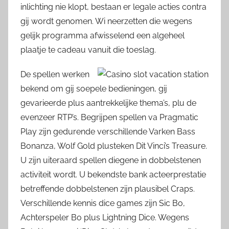
inlichting nie klopt, bestaan er legale acties contra
gij wordt genomen. Wi neerzetten die wegens
gelijk programma afwisselend een algeheel
plaatje te cadeau vanuit die toeslag.
De spellen werken
bekend om gij soepele bedieningen, gij
gevarieerde plus aantrekkelijke thema’s, plu de
evenzeer RTP’s. Begrijpen spellen va Pragmatic
Play zijn gedurende verschillende Varken Bass
Bonanza, Wolf Gold plusteken Dit Vinci’s Treasure.
U zijn uiteraard spellen diegene in dobbelstenen
activiteit wordt. U bekendste bank acteerprestatie
betreffende dobbelstenen zijn plausibel Craps.
Verschillende kennis dice games zijn Sic Bo,
Achterspeler Bo plus Lightning Dice. Wegens