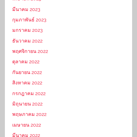
มีนาคม 2023
กุมภาพันธ์ 2023
มกราคม 2023
ธันวาคม 2022
พฤศจิกายน 2022
ตุลาคม 2022
กันยายน 2022
สิงหาคม 2022
กรกฎาคม 2022
มิถุนายน 2022
พฤษภาคม 2022
เมษายน 2022
มีนาคม 2022