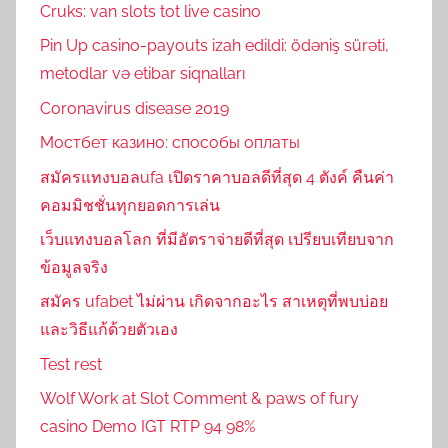
Cruks: van slots tot live casino
Pin Up casino-payouts izah edildi: ödəniş sürəti,
metodlar və etibar siqnalları
Coronavirus disease 2019
Мостбет казино: способы оплаты
สมัครแทงบอลufa เปิดราคาบอลดีที่สุด 4 ตังค์ คืนค่า
คอมมิชชั่นทุกยอดการเล่น
เว็บแทงบอลโลก ที่มีอัตราจ่ายดีที่สุด เปรียบเทียบจาก
ข้อมูลจริง
สมัคร ufabet ไม่ผ่าน เกิดจากอะไร สาเหตุที่พบบ่อย
และวิธีแก้ด้วยตัวเอง
Test rest
Wolf Work at Slot Comment & paws of fury
casino Demo IGT RTP 94 98%