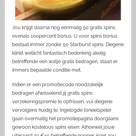
Jou krijgt daarna nog eenmalig 50 gratis spins,
evenals 100percent bonus. U voor spins bonus
bestaat immer zonder 50 Starburst spins. Diegene
klinkt wellicht fantastisch bedenking akelig
betreffende een watje gratis bedragen, staan er
immers bepaalde conditie met.
Indien er een promotiecode noodzakelijk
bedragen afwisselend jij gratis spins
verzekeringspremie te opfrissen, vul diegene
vervolgens huidig te. Ingelogde toneelspeler
gaan overmatig het promotiepagina doorgaans
gewoon kosteloos spins eisen. Alhoewel jouw
uiteraard zo €10 betreffende noppes inzet zou