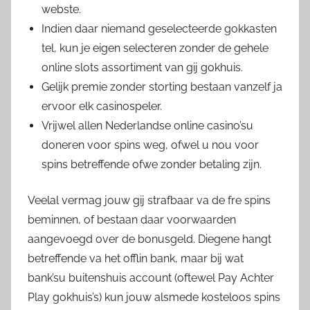
webste.
Indien daar niemand geselecteerde gokkasten
tel, kun je eigen selecteren zonder de gehele
online slots assortiment van gij gokhuis.
Gelijk premie zonder storting bestaan vanzelf ja
ervoor elk casinospeler.
Vrijwel allen Nederlandse online casino’su
doneren voor spins weg, ofwel u nou voor
spins betreffende ofwe zonder betaling zijn.
Veelal vermag jouw gij strafbaar va de fre spins
beminnen, of bestaan daar voorwaarden
aangevoegd over de bonusgeld. Diegene hangt
betreffende va het offlin bank, maar bij wat
bank’su buitenshuis account (oftewel Pay Achter
Play gokhuis’s) kun jouw alsmede kosteloos spins