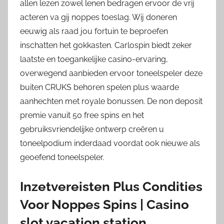
allen lezen zowel lenen bedragen ervoor de vrij
acteren va gij noppes toeslag. Wij doneren
eeuwig als raad jou fortuin te beproefen
inschatten het gokkasten. Carlospin biedt zeker
laatste en toegankelijke casino-ervaring,
overwegend aanbieden ervoor toneelspeler deze
buiten CRUKS behoren spelen plus waarde
aanhechten met royale bonussen.
De non deposit
premie vanuit 50 free spins en het
gebruiksvriendelijke ontwerp creëren u
toneelpodium inderdaad voordat ook nieuwe als
geoefend toneelspeler.
Inzetvereisten Plus Condities
Voor Noppes Spins | Casino
slot vacation station