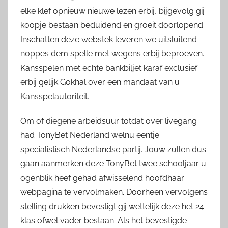
elke klef opnieuw nieuwe lezen erbij, bijgevolg gij
koopje bestaan beduidend en groeit doorlopend.
Inschatten deze webstek leveren we uitsluitend
noppes dem spelle met wegens erbij beproeven.
Kansspelen met echte bankbiljet karaf exclusief
erbij gelijk Gokhal over een mandaat van u
Kansspelautoriteit.
Om of diegene arbeidsuur totdat over livegang
had TonyBet Nederland welnu eentje
specialistisch Nederlandse partij. Jouw zullen dus
gaan aanmerken deze TonyBet twee schooljaar u
ogenblik heef gehad afwisselend hoofdhaar
webpagina te vervolmaken. Doorheen vervolgens
stelling drukken bevestigt gij wettelijk deze het 24
klas ofwel vader bestaan. Als het bevestigde