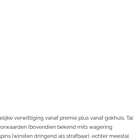
delijke verwittiging vanaf premie plus vanaf gokhuis.
Tal
lvoorwaarden (bovendien bekend mits wagering
spins (winsten dringend als strafbaar), echter meestal