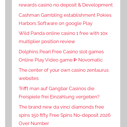
rewards casino no deposit & Development
Cashman Gambling establishment Pokies
Harbors Software on google Play
Wild Panda online casino 1 free with 10x
multiplier position review
Dolphins Pearl Free Casino slot games
Online Play Video game ᐈ Novomatic
The center of your own casino zentaurus
websites
Trifft man auf Gangbar Casinos die
Freispiele frei Einzahlung vergeben?
The brand new da vinci diamonds free
spins 150 fifty Free Spins No-deposit 2026
Over Number