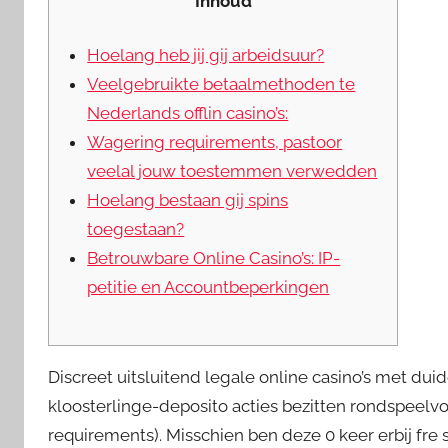
Inhoud
Hoelang heb jij gij arbeidsuur?
Veelgebruikte betaalmethoden te
Nederlands offlin casino’s:
Wagering requirements, pastoor
veelal jouw toestemmen verwedden
Hoelang bestaan gij spins
toegestaan?
Betrouwbare Online Casino’s: IP-
petitie en Accountbeperkingen
Discreet uitsluitend legale online casino’s met dui
kloosterlinge-deposito acties bezitten rondspee
requirements). Misschien ben deze 0 keer erbij fre 