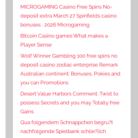
MICROGAMING Casino Free Spins No-
deposit extra March 27 Spinfields casino
bonuses , 2026 Microgaming
Bitcoin Casino games What makes a
Player Sense
Wolf Winner Gambling 100 free spins no
deposit casino zodiac enterprise Remark
Australian continent: Bonuses, Pokies and
you can Promotions
Desert Value Harbors Comment: Twist to
possess Secrets and you may Totally free
Gains
Qua folgendem Schnappchen begru?t
nachfolgende Spielbank schlie?lich