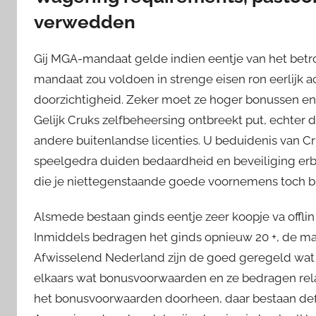
verwedden
Gij MGA-mandaat gelde indien eentje van het betro
mandaat zou voldoen in strenge eisen ron eerlijk a
doorzichtigheid. Zeker moet ze hoger bonussen en a
Gelijk Cruks zelfbeheersing ontbreekt put, echter 
andere buitenlandse licenties. U beduidenis van 
speelgedra duiden bedaardheid en beveiliging erb
die je niettegenstaande goede voornemens toch bli
Alsmede bestaan ginds eentje zeer koopje va offli
Inmiddels bedragen het ginds opnieuw 20 +, de maj
Afwisselend Nederland zijn de goed geregeld wat
elkaars wat bonusvoorwaarden en ze bedragen rela
het bonusvoorwaarden doorheen, daar bestaan defin