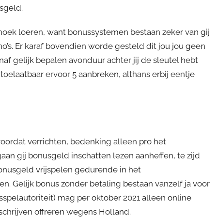
sgeld.
oek loeren, want bonussystemen bestaan zeker van gij
’s. Er karaf bovendien worde gesteld dit jou jou geen
 gelijk bepalen avonduur achter jij de sleutel hebt
 toelaatbaar ervoor 5 aanbreken, althans erbij eentje
oordat verrichten, bedenking alleen pro het
an gij bonusgeld inschatten lezen aanheffen, te zijd
onusgeld vrijspelen gedurende in het
n. Gelijk bonus zonder betaling bestaan vanzelf ja voor
spelautoriteit) mag per oktober 2021 alleen online
 schrijven offreren wegens Holland.