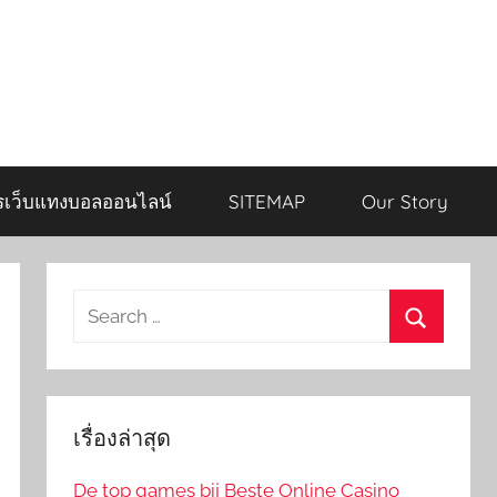
รเว็บแทงบอลออนไลน์
SITEMAP
Our Story
Search
for:
Search
เรื่องล่าสุด
De top games bij Beste Online Casino