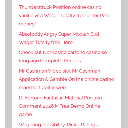
Thunderstruck Position online casino
vanilla visa Wager Totally free or for Real
money!
Absolootly Angry Super Moolah Slot
Wager Totally free Here!
Check out Not casino calzone casino so
long ago Complete Periods
Mr Cashman Video slot Mr Cashman
Application & Gamble On the online casino
maestro 1 dollar web
Dr Fortune Fantastic Material Position
Comment 2026 ᐈ Free Demo Online
game
Wagering Possibility, Picks, Ratings