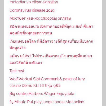
metodlar və etibar siqnalları
Coronavirus disease 2019
Мостбет казино: способы оплаты
สมัครแทงบอลufa เปิดราคาบอลดีที่สุด 4 ตังค์ คืนค่า
คอมมิชชั่นทุกยอดการเล่น
เว็บแทงบอลโลก ที่มีอัตราจ่ายดีที่สุด เปรียบเทียบจาก
ข้อมูลจริง
สมัคร ufabet ไม่ผ่าน เกิดจากอะไร สาเหตุที่พบบ่อย
และวิธีแก้ด้วยตัวเอง
Test rest
Wolf Work at Slot Comment & paws of fury
casino Demo IGT RTP 94 98%
Big cuatro Harbors Wager Enjoyable
£5 Minute Put play jungle books slot online