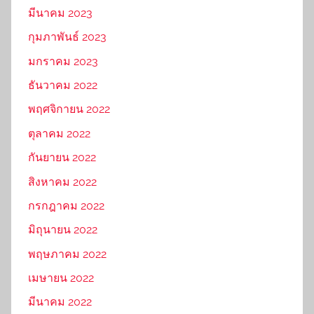
มีนาคม 2023
กุมภาพันธ์ 2023
มกราคม 2023
ธันวาคม 2022
พฤศจิกายน 2022
ตุลาคม 2022
กันยายน 2022
สิงหาคม 2022
กรกฎาคม 2022
มิถุนายน 2022
พฤษภาคม 2022
เมษายน 2022
มีนาคม 2022