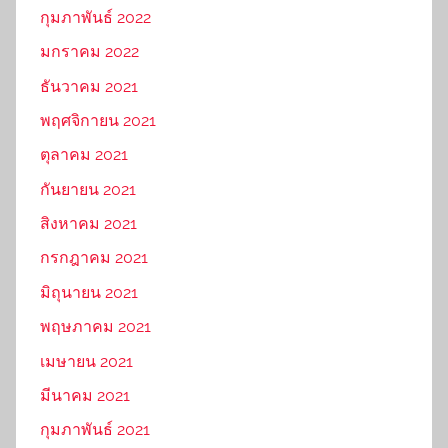
กุมภาพันธ์ 2022
มกราคม 2022
ธันวาคม 2021
พฤศจิกายน 2021
ตุลาคม 2021
กันยายน 2021
สิงหาคม 2021
กรกฎาคม 2021
มิถุนายน 2021
พฤษภาคม 2021
เมษายน 2021
มีนาคม 2021
กุมภาพันธ์ 2021