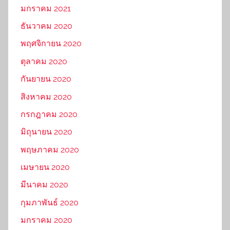
มกราคม 2021
ธันวาคม 2020
พฤศจิกายน 2020
ตุลาคม 2020
กันยายน 2020
สิงหาคม 2020
กรกฎาคม 2020
มิถุนายน 2020
พฤษภาคม 2020
เมษายน 2020
มีนาคม 2020
กุมภาพันธ์ 2020
มกราคม 2020