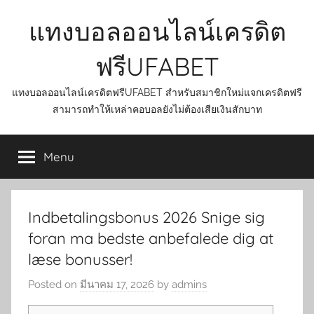
Skip
แทงบอลออนไลน์เครดิต
to
content
ฟรีUFABET
แทงบอลออนไลน์เครดิตฟรีUFABET สำหรับสมาชิกใหม่แจกเครดิตฟรี
สามารถทำให้เหล่าคอบอลยังไม่ต้องเสียเงินสักบาท
Menu
Indbetalingsbonus 2026 Snige sig
foran ma bedste anbefalede dig at
læse bonusser!
Posted on
มีนาคม 17, 2026
by
admins