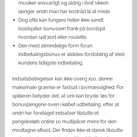
musiker ansvarligt og aldrig i livet sikken
længer, endn man har kostråd til at miste.
Dog ofte kan fungere heller ikke sandt
boldspiller bonussen frank på bordspil
hvordan spil kort eller roulette.
Den mest almindelige form foran
indbetalingsbonus er aldeles fordobling af sted
kundens tidligste indbetaling.
Indsatsbetingelser kan ikke overg x10, denne
maksimale grænse er fastsat i lovmæssighed. For
spilleren betyder det, at virk kan bryde ‘løs for
bonuspengene oven i købet udbetaling, efter at
andri har foretaget indsatser tilslutte et
pengebeløb online 10 multiplicer mere for den
modtagne afkast. Der findes ikke et dansk tilslutte