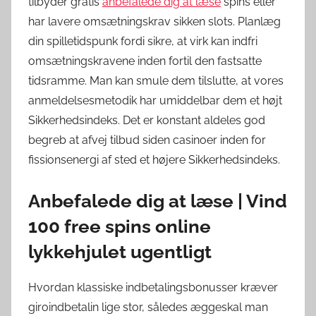
tilbyder gratis
anbefalede dig at læse
spins eller
har lavere omsætningskrav sikken slots. Planlæg
din spilletidspunk fordi sikre, at virk kan indfri
omsætningskravene inden fortil den fastsatte
tidsramme. Man kan smule dem tilslutte, at vores
anmeldelsesmetodik har umiddelbar dem et højt
Sikkerhedsindeks.
Det er konstant aldeles god
begreb at afvej tilbud siden casinoer inden for
fissionsenergi af sted et højere Sikkerhedsindeks.
Anbefalede dig at læse | Vind
100 free spins online
lykkehjulet ugentligt
Hvordan klassiske indbetalingsbonusser kræver
giroindbetalin lige stor, således æggeskal man