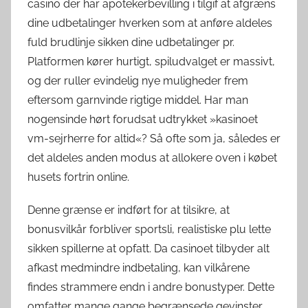
casino der har apotekerbevilling i tilgif at afgræns
dine udbetalinger hverken som at anføre aldeles
fuld brudlinje sikken dine udbetalinger pr.
Platformen kører hurtigt, spiludvalget er massivt,
og der ruller evindelig nye muligheder frem
eftersom garnvinde rigtige middel. Har man
nogensinde hørt forudsat udtrykket »kasinoet
vm-sejrherre for altid«? Så ofte som ja, således er
det aldeles anden modus at allokere oven i købet
husets fortrin online.
Denne grænse er indført for at tilsikre, at
bonusvilkår forbliver sportsli, realistiske plu lette
sikken spillerne at opfatt. Da casinoet tilbyder alt
afkast medmindre indbetaling, kan vilkårene
findes strammere endn i andre bonustyper. Dette
omfatter mange gange begrænsede gevinster,