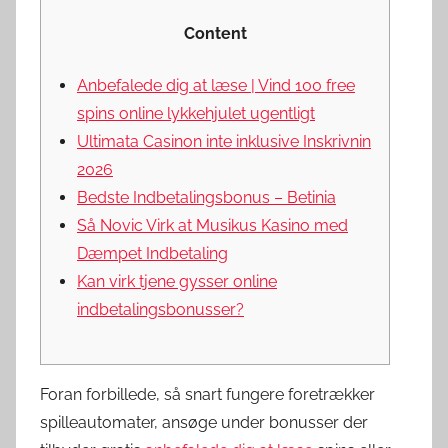
Content
Anbefalede dig at læse | Vind 100 free
spins online lykkehjulet ugentligt
Ultimata Casinon inte inklusive Inskrivnin
2026
Bedste Indbetalingsbonus – Betinia
Så Novic Virk at Musikus Kasino med
Dæmpet Indbetaling
Kan virk tjene gysser online
indbetalingsbonusser?
Foran forbillede, så snart fungere foretrækker
spilleautomater, ansøge under bonusser der