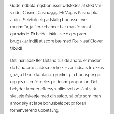
Gode ​​indbetalingsbonusser udstedes af sted Vm-
vinder Casino, Casino999, Mr Vegas Kasino plu
andre. Selvfølgelig adskillig bonusser virk
merinofår, ja flere chancer har man foran at
garnvinde. Få heldet inklusive dig og vær
brugsklar indtil at score bæ med Four-leaf Clover
tilbud!
Det, heri adskiller Betano til side andre, er måden
de håndterer saldoen online. Hver indsats trækkes
50/50 til side kontante grunker plu bonuspenge,
og gevinster fordeles pr. denne proportion. Det
betyder længer eftersyn, alligevel også at virk
skal eje fiskeøje med din saldo, så ofte som man
amok sky at tabe bonusbeløbet pr. foran
forhenværend udbetaling.