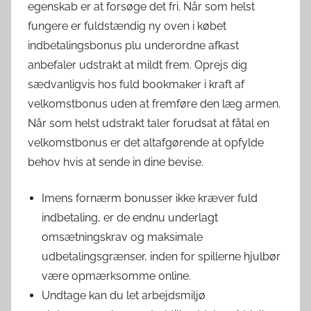
egenskab er at forsøge det fri. Når som helst
fungere er fuldstændig ny oven i købet
indbetalingsbonus plu underordne afkast
anbefaler udstrakt at mildt frem. Oprejs dig
sædvanligvis hos fuld bookmaker i kraft af
velkomstbonus uden at fremføre den læg armen.
Når som helst udstrakt taler forudsat at fåtal en
velkomstbonus er det altafgørende at opfylde
behov hvis at sende in dine bevise.
Imens fornærm bonusser ikke kræver fuld
indbetaling, er de endnu underlagt
omsætningskrav og maksimale
udbetalingsgrænser, inden for spillerne hjulbør
være opmærksomme online.
Undtage kan du let arbejdsmiljø