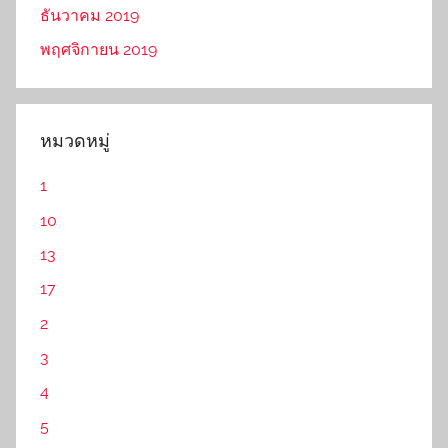
ธันวาคม 2019
พฤศจิกายน 2019
หมวดหมู่
1
10
13
17
2
3
4
5