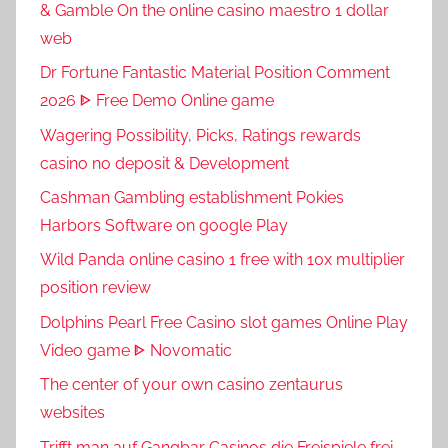
& Gamble On the online casino maestro 1 dollar
web
Dr Fortune Fantastic Material Position Comment
2026 ᐈ Free Demo Online game
Wagering Possibility, Picks, Ratings rewards
casino no deposit & Development
Cashman Gambling establishment Pokies
Harbors Software on google Play
Wild Panda online casino 1 free with 10x multiplier
position review
Dolphins Pearl Free Casino slot games Online Play
Video game ᐈ Novomatic
The center of your own casino zentaurus
websites
Trifft man auf Gangbar Casinos die Freispiele frei