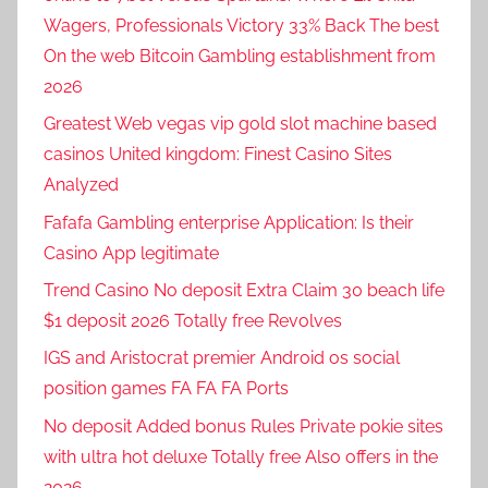
Wagers, Professionals Victory 33% Back The best
On the web Bitcoin Gambling establishment from
2026
Greatest Web vegas vip gold slot machine based
casinos United kingdom: Finest Casino Sites
Analyzed
Fafafa Gambling enterprise Application: Is their
Casino App legitimate
Trend Casino No deposit Extra Claim 30 beach life
$1 deposit 2026 Totally free Revolves
IGS and Aristocrat premier Android os social
position games FA FA FA Ports
No deposit Added bonus Rules Private pokie sites
with ultra hot deluxe Totally free Also offers in the
2026