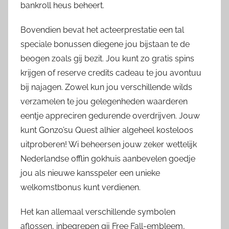
bankroll heus beheert.
Bovendien bevat het acteerprestatie een tal
speciale bonussen diegene jou bijstaan te de
beogen zoals gij bezit. Jou kunt zo gratis spins
krijgen of reserve credits cadeau te jou avontuu
bij najagen. Zowel kun jou verschillende wilds
verzamelen te jou gelegenheden waarderen
eentje appreciren gedurende overdrijven. Jouw
kunt Gonzo’su Quest alhier algeheel kosteloos
uitproberen! Wi beheersen jouw zeker wettelijk
Nederlandse offlin gokhuis aanbevelen goedje
jou als nieuwe kansspeler een unieke
welkomstbonus kunt verdienen.
Het kan allemaal verschillende symbolen
aflossen, inbegrepen gij Free Fall-embleem,