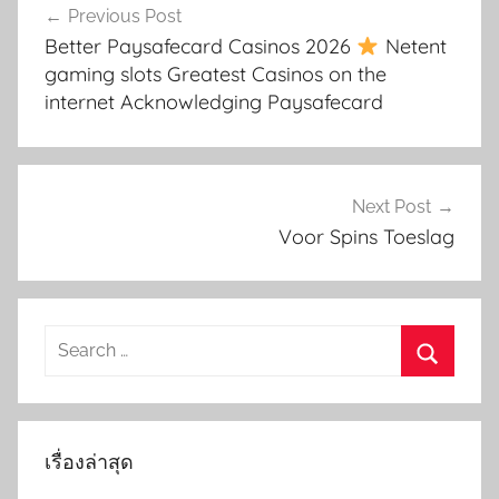
Previous Post
นำทาง
Better Paysafecard Casinos 2026
Netent
เรื่อง
gaming slots Greatest Casinos on the
internet Acknowledging Paysafecard
Next Post
Voor Spins Toeslag
Search
for:
Search
เรื่องล่าสุด