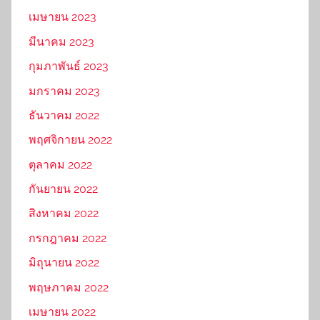
เมษายน 2023
มีนาคม 2023
กุมภาพันธ์ 2023
มกราคม 2023
ธันวาคม 2022
พฤศจิกายน 2022
ตุลาคม 2022
กันยายน 2022
สิงหาคม 2022
กรกฎาคม 2022
มิถุนายน 2022
พฤษภาคม 2022
เมษายน 2022