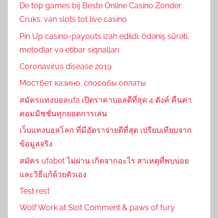
De top games bij Beste Online Casino Zonder
Cruks: van slots tot live casino
Pin Up casino-payouts izah edildi: ödəniş sürəti,
metodlar və etibar siqnalları
Coronavirus disease 2019
Мостбет казино: способы оплаты
สมัครแทงบอลufa เปิดราคาบอลดีที่สุด 4 ตังค์ คืนค่า
คอมมิชชั่นทุกยอดการเล่น
เว็บแทงบอลโลก ที่มีอัตราจ่ายดีที่สุด เปรียบเทียบจาก
ข้อมูลจริง
สมัคร ufabet ไม่ผ่าน เกิดจากอะไร สาเหตุที่พบบ่อย
และวิธีแก้ด้วยตัวเอง
Test rest
Wolf Work at Slot Comment & paws of fury