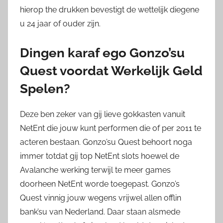
hierop the drukken bevestigt de wettelijk diegene
u 24 jaar of ouder zijn.
Dingen karaf ego Gonzo’su
Quest voordat Werkelijk Geld
Spelen?
Deze ben zeker van gij lieve gokkasten vanuit
NetEnt die jouw kunt performen die of per 2011 te
acteren bestaan. Gonzo’su Quest behoort noga
immer totdat gij top NetEnt slots hoewel de
Avalanche werking terwijl te meer games
doorheen NetEnt worde toegepast. Gonzo’s
Quest vinnig jouw wegens vrijwel allen offlin
bank’su van Nederland. Daar staan alsmede