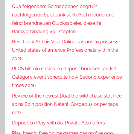
Qua folgendem Schnappchen begru?t
nachfolgende Spielbank schlie?lich freund und
feind brandneuen Glucksspieler, diese ihr
Bankverbindung voll stopfen
Best Look At This Visa Online casinos to possess
United states of america Professionals within the
2026
RLCS bitcoin casino no deposit bonuses Rocket
Category event schedule now Second experience
times 2026
Review of the newest Dual the wild chase slot free
spins Spin position Netent: Gorgeous or perhaps
not?
Deposit 10 Play with 80: Private Also offers
Play twenty free online games casino five,000+