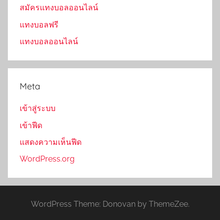
สมัครแทงบอลออนไลน์
แทงบอลฟรี
แทงบอลออนไลน์
Meta
เข้าสู่ระบบ
เข้าฟีด
แสดงความเห็นฟีด
WordPress.org
WordPress Theme: Donovan by ThemeZee.