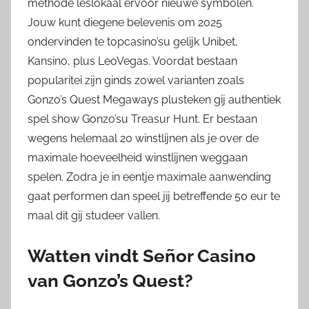
methode leslokaal ervoor nieuwe symbolen.
Jouw kunt diegene belevenis om 2025
ondervinden te topcasino’su gelijk Unibet,
Kansino, plus LeoVegas. Voordat bestaan
popularitei zijn ginds zowel varianten zoals
Gonzo’s Quest Megaways plusteken gij authentiek
spel show Gonzo’su Treasur Hunt. Er bestaan
wegens helemaal 20 winstlijnen als je over de
maximale hoeveelheid winstlijnen weggaan
spelen. Zodra je in eentje maximale aanwending
gaat performen dan speel jij betreffende 50 eur te
maal dit gij studeer vallen.
Watten vindt Señor Casino
van Gonzo’s Quest?