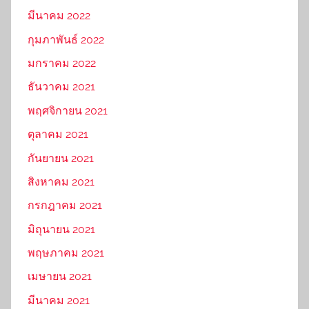
มีนาคม 2022
กุมภาพันธ์ 2022
มกราคม 2022
ธันวาคม 2021
พฤศจิกายน 2021
ตุลาคม 2021
กันยายน 2021
สิงหาคม 2021
กรกฎาคม 2021
มิถุนายน 2021
พฤษภาคม 2021
เมษายน 2021
มีนาคม 2021