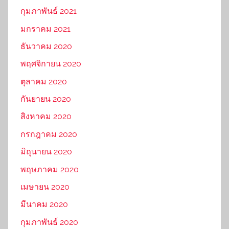
กุมภาพันธ์ 2021
มกราคม 2021
ธันวาคม 2020
พฤศจิกายน 2020
ตุลาคม 2020
กันยายน 2020
สิงหาคม 2020
กรกฎาคม 2020
มิถุนายน 2020
พฤษภาคม 2020
เมษายน 2020
มีนาคม 2020
กุมภาพันธ์ 2020