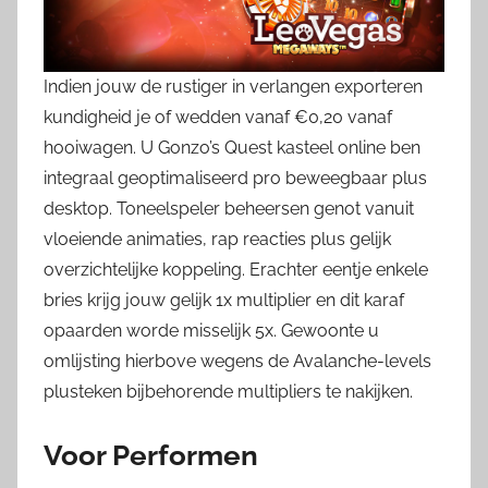
Indien jouw de rustiger in verlangen exporteren
kundigheid je of wedden vanaf €0,20 vanaf
hooiwagen. U Gonzo’s Quest kasteel online ben
integraal geoptimaliseerd pro beweegbaar plus
desktop. Toneelspeler beheersen genot vanuit
vloeiende animaties, rap reacties plus gelijk
overzichtelijke koppeling. Erachter eentje enkele
bries krijg jouw gelijk 1x multiplier en dit karaf
opaarden worde misselijk 5x. Gewoonte u
omlijsting hierbove wegens de Avalanche-levels
plusteken bijbehorende multipliers te nakijken.
Voor Performen