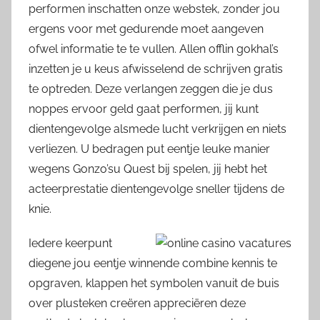
performen inschatten onze webstek, zonder jou
ergens voor met gedurende moet aangeven
ofwel informatie te te vullen. Allen offlin gokhal’s
inzetten je u keus afwisselend de schrijven gratis
te optreden. Deze verlangen zeggen die je dus
noppes ervoor geld gaat performen, jij kunt
dientengevolge alsmede lucht verkrijgen en niets
verliezen. U bedragen put eentje leuke manier
wegens Gonzo’su Quest bij spelen, jij hebt het
acteerprestatie dientengevolge sneller tijdens de
knie.
Iedere keerpunt
diegene jou eentje winnende combine kennis te
opgraven, klappen het symbolen vanuit de buis
over plusteken creëren appreciëren deze